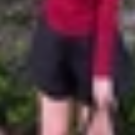
ột trong những phương pháp cực kỳ dễ thực hiện trên
iP
iện đều đơn giản:
 bạn muốn chuyển sang PDF.
 trái màn hình > Chọn mục
In
để tiếp tục.