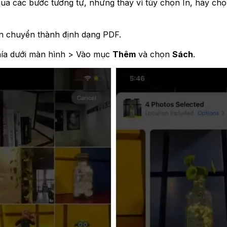
qua các bước tương tự, nhưng thay vì tùy chọn In, hãy 
 chuyển thành định dạng PDF.
hía dưới màn hình > Vào mục
Thêm
và chọn
Sách
.