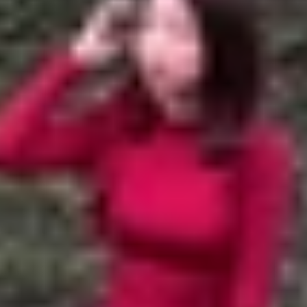
one một cách nhanh chóng
g In
g Sách
ng Tệp
iPhone
Phone một cách nhanh chóng
ượng thấp, được sử dụng rộng rãi nhất. Bạn có thể lưu 
PDF trên iPhone vô cùng dễ dàng, chỉ với một vài thao tác.