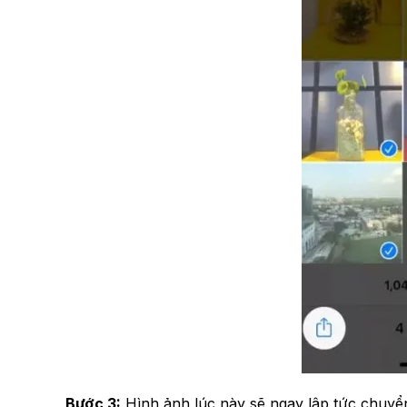
Bước 3:
Hình ảnh lúc này sẽ ngay lập tức chuyể