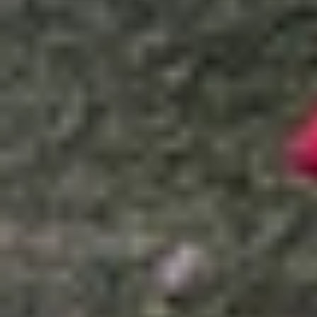
Xem nhanh
Ẩn
1
4 cách tạo tệp PDF trên điện thoại iPh
1.1
Cách tạo PDF trên iPhone qua ứng dụn
1.2
Tạo tệp PDF trên iPhone qua ứng dụn
1.3
Tạo tệp PDF trên iPhone bằng ứng dụ
1.4
Cách tạo PDF bằng Google Docs trên 
1.5
Những câu hỏi thường gặp
1.6
Tạm kết:
4 cách tạo tệp PDF trên điện thoại i
PDF là một trong những định dạng tệp có dung l
bản và trang web. Đặc biệt, bạn có thể tạo tệp 
xem qua bài viết dưới đây nhé!
Cách tạo PDF trên iPhone qua ứng dụng In