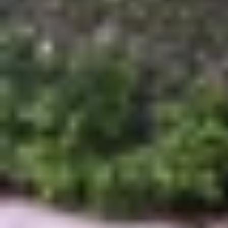
Quá trình tạo PDF thông qua tùy chọn In là m
PDF hay chuyển ảnh thành PDF, các bước thực h
Bước 1:
Truy cập vào ứng dụng
Ảnh
> Chọn ảnh
Bước 2:
Nhấn vào biểu tượng
Chia sẻ
ở góc bên