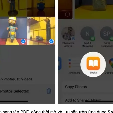
n sang tệp PDF, đồng thời mở và lưu sẵn trên ứng dụng
Sá