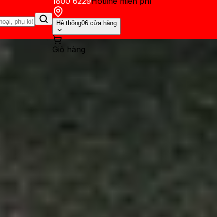
1800 6229
Hotline miễn phí
Hệ thống
06 cửa hàng
Giỏ hàng
ến mãi
Thủ thuật
Hỏi đáp
App - Game
Thông báo
Khách hàng 
rên iPhone chỉ với một vài th