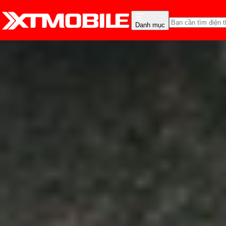
Danh mục
Trang chủ
Tin tức
Thủ thuật
Tin Mới
Đánh Giá - Trên Tay
So Sánh
Tư vấn
Khuy
Hướng dẫn tạo tệp PDF t
Anh Thư
Ngày đăng:
18/03/2024
Cập nhật:
18/03/2024
Theo dõi XTMobile trên