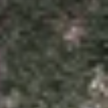
hầu hết mọi loại tệp dưới dạng PDF như ảnh, văn
 Nếu chưa biết cách thực hiện, hãy cùng XTmobile