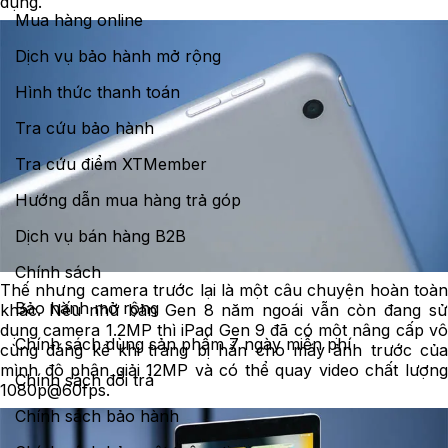
dụng.
Mua hàng online
Dịch vụ bảo hành mở rộng
Hình thức thanh toán
Tra cứu bảo hành
Tra cứu điểm XTMember
Hướng dẫn mua hàng trả góp
Dịch vụ bán hàng B2B
Chính sách
Thế nhưng camera trước lại là một câu chuyện hoàn toàn
Bảo hành mở rộng
khác. Nếu như bản Gen 8 năm ngoái vẫn còn đang sử
dụng camera 1.2MP thì iPad Gen 9 đã có một nâng cấp vô
Chính sách dùng sản phẩm 7 ngày miễn phí
cùng đáng kể khi trang bị hắn cho máy ảnh trước của
mình độ phân giải 12MP và có thể quay video chất lượng
Chính sách đổi trả
1080p@60fps.
Chính sách bảo hành