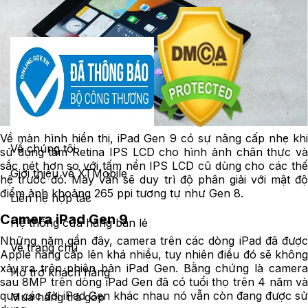
Về màn hình hiển thị, iPad Gen 9 có sự nâng cấp nhẹ khi
Về chúng tôi
sử dụng tấm Retina IPS LCD cho hình ảnh chân thực và
sắc nét hơn so với tấm nền IPS LCD cũ dùng cho các thế
Giới thiệu về XTMobile
hệ trước đó. Máy vẫn sẽ duy trì độ phân giải với mật độ
điểm ảnh khoảng 265 ppi tương tự như Gen 8.
Liên hệ hợp tác
Camera iPad Gen 9
Hệ thống cửa hàng bán lẻ
Những năm gần đây, camera trên các dòng iPad đã được
Về trang chủ
Apple nâng cấp lên khá nhiều, tuy nhiên điều đó sẽ không
xảy ra trên phiên bản iPad Gen. Bằng chứng là camera
Hỗ trợ khách hàng
sau 8MP trên dòng iPad Gen đã có tuổi thọ trên 4 năm và
qua các đời iPad Gen khác nhau nó vẫn còn đang được sử
Mua hàng trả góp