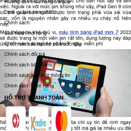
iPad Gen 9 sẽ là trợ thủ đắc lực cho bạn học tập và làm
Hướng dẫn mua hàng trả góp
việc. Ngoài ra với mức pin khủng như vậy, iPad Gen 9 còn
Dịch vụ bán hàng B2B
có thể giúp bạn tránh được tình trạng phải vừa xài vừa
sạc, vốn là nguyên nhân gây ra nhiều vụ cháy nổ hiện
Chính sách
nay.
Một thông tin khá thú vị,
máy tính bảng iPad mini 7
2022
Bảo hành mở rộng
sẽ được trang bị một viên pin rất lớn, dung lượng này đáp
Chính sách dùng sản phẩm 7 ngày miễn phí
ứng tốt hơn các thế hệ cũ trước đây.
Chính sách đổi trả
Chính sách bảo hành
Chính sách bảo mật thông tin
Chính sách kiểm hàng
HỖ TRỢ THANH TOÁN
Nếu bạn đang muốn tìm một địa chỉ uy tín để rinh ngay
một chiếc iPad Gen 9 chất lượng tốt mà giá lại nhiều ưu đãi