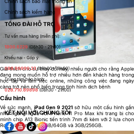
Chính sách bảo mật thông tin
Chính sách kiểm hàng
TỔNG ĐÀI HỖ TRỢ
Tư vấn mua hàng (miễn phí):
1800.6229
(08h30 - 21h30)
Khiếu nại - Góp ý:
Giải thích cho sự thay đổi này, nhiều người cho rằng Apple
088.99999.33
(09h00 - 18h00)
đang mong muốn hỗ trợ nhiều hơn đến khách hàng trong
Trung tâm bảo hành:
học tập và làm việc online, những công việc đang ngày
càng trở nên phổ biến trong tình hình dịch bệnh
028.710.89898
(08h30 - 21h00)
Cấu hình
Về sức mạnh,
iPad Gen 9 2021
sở hữu một cấu hình gần
KẾT NỐI VỚI CHÚNG TÔI
như ngang ngửa với iPhone 11 Pro Max khi trang bị cho
mình chip A13 Bionic tiến trình 7nm đi kèm với 2 lựa chọn
Rom và Ram gồm 3GB/64GB và 3GB/256GB.