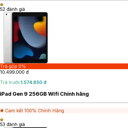
5
2
đánh giá
Trả góp 0%
10.499.000
đ
Trả trước
1.574.850
đ
iPad Gen 9 256GB Wifi Chính hãng
✺ Cam kết 100% Chính Hãng
5
3
đánh giá