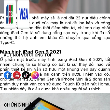
Phần cạnh bên phải máy sẽ là nơi đặt 22 nút điều chỉnh
âm lượng. Cạnh dưới của máy là nơi để loa kép và cổng
sạc lightning. Cho đến thời điểm hiện tại, chỉ còn duy nhất
dòng iPad Gen là sử dụng cổng sạc này trong khi đa số
những thế hệ anh em khác đã chuyển qua cổng sạc
Type-C.
Màn hình iPad Gen 9 2021
KẾT NỐI VỚI CHÚNG TÔI
Ở phần mặt trước máy tính bảng iPad Gen 9 2021, tất
nhiên chúng ta sẽ không có bất kì sự thay đổi nào về
phần thiết kế khi vẫn sở hữu một khung viền dày quanh
màn hình, đặc biệt là hai cạnh trên dưới. Thêm vào đó,
cho đến năm 2021, iPad Gen và iPhone Mini là 2 dòng sản
phẩm duy nhất vẫn còn sử dụng Touch ID trên nút Home.
Tuy nhiên đây là điều được khá nhiều người yêu thích.
CHỨNG NHẬN