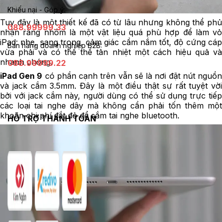
Khiếu nại - Góp ý:
Tuy đây là một thiết kế đã có từ lâu nhưng không thể phủ
088.99999.33
nhận rằng nhôm là một vật liệu quá phù hợp để làm vỏ
iPad: nhẹ, sang trọng, cảm giác cầm nắm tốt, độ cứng cáp
Bán hàng doanh nghiệp B2B:
vừa phải và có thể thể tản nhiệt một cách hiệu quả và
nhanh chóng.
088.99999.22
iPad Gen 9
có phần cạnh trên vẫn sẽ là nơi đặt nút nguồ
và jack cắm 3.5mm. Đây là một điều thật sự rất tuyệt vời
bởi với jack cắm này, người dùng có thể sử dụng trực tiếp
các loại tai nghe dây mà không cần phải tốn thêm một
khoản chi phí đắt đỏ để sắm tai nghe bluetooth.
HỖ TRỢ THANH TOÁN