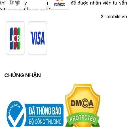
thì ghé ngay hệ thống XTmobile để được nhân viên tư vấn
và hỗ trợ hết mình nhé!
XTmobile.vn
CHỨNG NHẬN