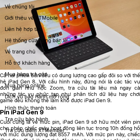
Về chúng tôi
Giới thiệu về XTMobile
Liên hệ hợp tác
Hệ thống cửa hàng bán lẻ
Về trang chủ
Hỗ trợ khách hàng
Mua hàng trả góp
Cả hai phiên bản đều có dung lượng cao gấp đôi so với thế
hệ iPad Gen 8. Với cấu hình này, đừng nói là các tác vụ
Mua hàng online
đơn giản như học Zoom, tra cứu tài liệu mà ngay cả
những tác vụ phức tạp như phân tích dữ liệu hay chơi
Dịch vụ bảo hành mở rộng
game đều không thể làm khó được iPad Gen 9.
Hình thức thanh toán
Pin iPad Gen 9
Tra cứu bảo hành
Cuối cùng là về mức pin, iPad Gen 9 sở hữu một viên pin
cho phép chiếc máy hoạt động liên tục trong 10h đồng hồ
Tra cứu điểm XTMember
với mức dung lượng đạt 8557 mAh. Với mức pin này, chiếc