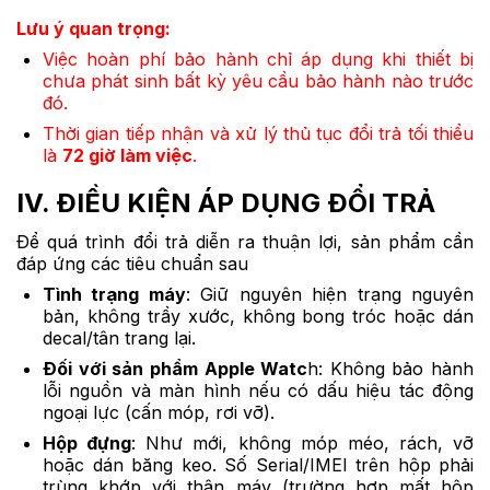
Lưu ý quan trọng:
Việc hoàn phí bảo hành chỉ áp dụng khi thiết bị
chưa phát sinh bất kỳ yêu cầu bảo hành nào trước
đó.
Thời gian tiếp nhận và xử lý thủ tục đổi trả tối thiểu
là
72 giờ làm việc
.
IV. ĐIỀU KIỆN ÁP DỤNG ĐỔI TRẢ
Để quá trình đổi trả diễn ra thuận lợi, sản phẩm cần
đáp ứng các tiêu chuẩn sau
Tình trạng máy
: Giữ nguyên hiện trạng nguyên
bản, không trầy xước, không bong tróc hoặc dán
decal/tân trang lại.
Đối với sản phẩm Apple Watc
h: Không bảo hành
lỗi nguồn và màn hình nếu có dấu hiệu tác động
ngoại lực (cấn móp, rơi vỡ).
Hộp đựng
: Như mới, không móp méo, rách, vỡ
hoặc dán băng keo. Số Serial/IMEI trên hộp phải
trùng khớp với thân máy (trường hợp mất hộp