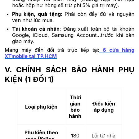
hoặc hộp hư hỏng sẽ trừ phí 5% giá trị máy).
Phụ kiện, quà tặng
: Phải còn đầy đủ và nguyên
vẹn như lúc mua.
Tài khoản cá nhân
: Đăng xuất toàn bộ tài khoản
Google, iCloud, Samsung Account…trước khi bàn
giao máy.
Mang máy đến đổi trả trực tiếp tại:
6 cửa hàng
XTmobile tại TP.HCM
V. CHÍNH SÁCH BẢO HÀNH PHỤ
KIỆN (1 ĐỔI 1)
Thời
gian
Điều kiện
Loại phụ kiện
bảo
áp dụng
hành
Phụ kiện theo
180
Lỗi từ nhà
máy (S-Pen,