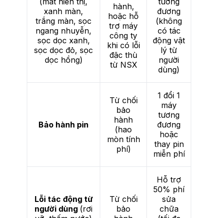
(mất hiển thị,
tương
hành,
xanh màn,
đương
hoặc hỗ
trắng màn, sọc
(không
trợ máy
ngang nhuyễn,
có tác
công ty
sọc dọc xanh,
động vật
khi có lỗi
sọc dọc đỏ, sọc
lý từ
đặc thù
dọc hồng)
người
từ NSX
dùng)
1 đổi 1
Từ chối
máy
bảo
tương
hành
Bảo hành pin
đương
(hao
hoặc
mòn tính
thay pin
phí)
miễn phí
Hỗ trợ
50% phí
Lỗi tác động từ
Từ chối
sửa
người dùng
(rơi
bảo
chữa