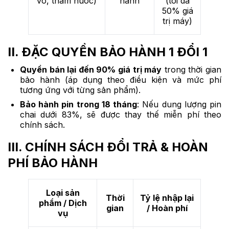
vỡ, thấm nước)
hành
(tối đa
50% giá
trị máy)
II. ĐẶC QUYỀN BẢO HÀNH 1 ĐỔI 1
Quyền bán lại đến 90% giá trị máy
trong thời gian
bảo hành (áp dụng theo điều kiện và mức phí
tương ứng với từng sản phẩm).
Bảo hành pin trong 18 tháng
: Nếu dung lượng pin
chai dưới 83%, sẽ được thay thế miễn phí theo
chính sách.
III. CHÍNH SÁCH ĐỔI TRẢ & HOÀN
PHÍ BẢO HÀNH
Loại sản
Thời
Tỷ lệ nhập lại
phẩm / Dịch
gian
/ Hoàn phí
vụ