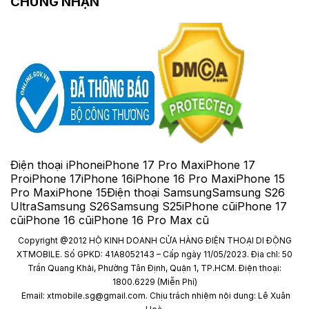
CHỨNG NHẬN
Điện thoại iPhone
iPhone 17 Pro Max
iPhone 17
Pro
iPhone 17
iPhone 16
iPhone 16 Pro Max
iPhone 15
Pro Max
iPhone 15
Điện thoại Samsung
Samsung S26
Ultra
Samsung S26
Samsung S25
iPhone cũ
iPhone 17
cũ
iPhone 16 cũ
iPhone 16 Pro Max cũ
Copyright @2012 HỘ KINH DOANH CỬA HÀNG ĐIỆN THOẠI DI ĐỘNG
XTMOBILE. Số GPKD: 41A8052143 – Cấp ngày 11/05/2023. Địa chỉ: 50
Trần Quang Khải, Phường Tân Định, Quận 1, TP.HCM. Điện thoại:
1800.6229 (Miễn Phí)
Email: xtmobile.sg@gmail.com. Chịu trách nhiệm nội dung: Lê Xuân