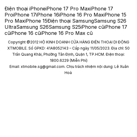
Điện thoại iPhone
iPhone 17 Pro Max
iPhone 17
Pro
iPhone 17
iPhone 16
iPhone 16 Pro Max
iPhone 15
Pro Max
iPhone 15
Điện thoại Samsung
Samsung S26
Ultra
Samsung S26
Samsung S25
iPhone cũ
iPhone 17
cũ
iPhone 16 cũ
iPhone 16 Pro Max cũ
Copyright @2012 HỘ KINH DOANH CỬA HÀNG ĐIỆN THOẠI DI ĐỘNG
XTMOBILE. Số GPKD: 41A8052143 – Cấp ngày 11/05/2023. Địa chỉ: 50
Trần Quang Khải, Phường Tân Định, Quận 1, TP.HCM. Điện thoại:
1800.6229 (Miễn Phí)
Email: xtmobile.sg@gmail.com. Chịu trách nhiệm nội dung: Lê Xuân
Hoà