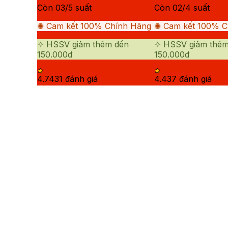
Còn
03
/
5
suất
Còn
02
/
4
suất
✺ Cam kết 100% Chính Hãng
✺ Cam kết 100% Ch
✧ HSSV giảm thêm đến
✧ HSSV giảm thêm
150.000đ
150.000đ
4.74
31
đánh giá
4.43
7
đánh giá