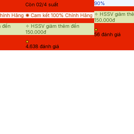
90%
Còn
02
/
4
suất
✧ HSSV giảm th
ính Hãng
✺ Cam kết 100% Chính Hãng
150.000đ
 đến
✧ HSSV giảm thêm đến
150.000đ
5
6
đánh giá
4.63
8
đánh giá