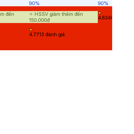
90%
90%
êm đến
✧ HSSV giảm thêm đến
4.83
46
đánh gi
150.000đ
4.77
13
đánh giá