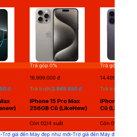
Trả góp 0%
Trả góp 0%
18.999.000
đ
14.499.000
đ
850
đ
Trả trước
2.849.850
đ
Trả trước
2.174
 Max
iPhone 15 Pro Max
iPhone 14 Pr
kenew)
256GB Cũ (LikeNew)
Cũ (LikeNew)
Còn
02
/
4
suất
Còn
02
/
5
suất
-Trợ giá đến
Máy đẹp như mới-Trợ giá đến
Máy đẹp như mớ