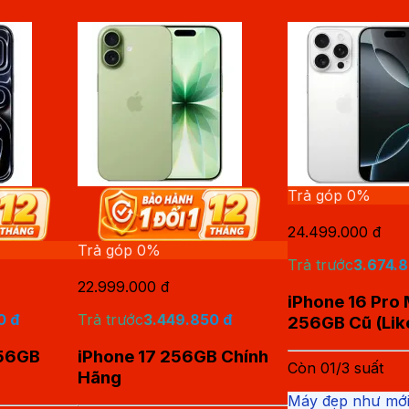
Trả góp 0%
24.499.000
đ
Trả góp 0%
Trả trước
3.674.
22.999.000
đ
iPhone 16 Pro
0
đ
Trả trước
3.449.850
đ
256GB Cũ (Li
256GB
iPhone 17 256GB Chính
Còn
01
/
3
suất
Hãng
Máy đẹp như mới