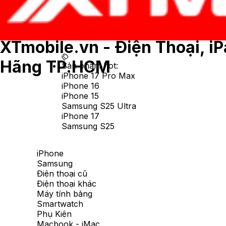
XTmobile.vn - Điện Thoại, i
Hãng TP.HCM
Sản phẩm hot:
iPhone 17 Pro Max
iPhone 16
iPhone 15
Samsung S25 Ultra
iPhone 17
Samsung S25
iPhone
Samsung
Điện thoại cũ
Điện thoại khác
Máy tính bảng
Smartwatch
Phụ Kiện
Macbook - iMac