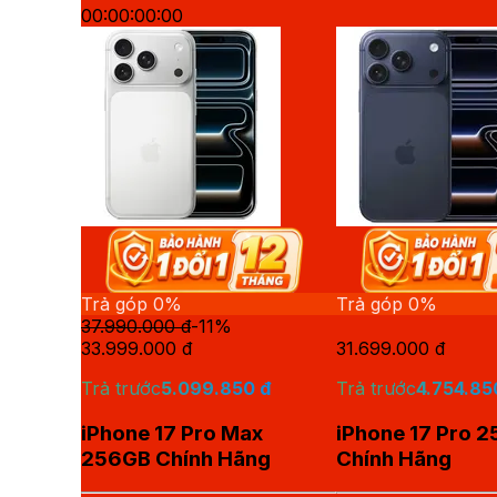
00
:
00
:
00
:
00
Trả góp 0%
Trả góp 0%
37.990.000
đ
-
11
%
33.999.000
đ
31.699.000
đ
Trả trước
5.099.850
đ
Trả trước
4.754.85
iPhone 17 Pro Max
iPhone 17 Pro 
256GB Chính Hãng
Chính Hãng