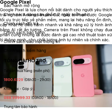
Google Pixel
Bảo hành mở rộng
Google Pixel là lựa chọn nổi bật dành cho người yêu thích
Chính sách dùng sản phẩm 7 ngày miễn phí
trải nghiệm Android thuần. Các thiết bị Pixel được Google
tối ưu trực tiếp về phần mềm, mang lại hiệu năng ổn định,
Chính sách đổi trả
cập nhật hệ điều hành nhanh và khả năng xử lý hình ảnh
bằng AI rất ấn tượng. Camera trên Pixel không chạy đua
Chính sách bảo hành
phần cứng nhưng lại được đánh giá cao nhờ thuật toán xử
lý thông minh, cho chất lượng ảnh tự nhiên và chính xác.
Chính sách bảo mật thông tin
Chính sách kiểm hàng
TỔNG ĐÀI HỖ TRỢ
Tư vấn mua hàng (miễn phí):
1800.6229
(08h30 - 21h30)
Khiếu nại - Góp ý:
088.99999.33
(09h00 - 18h00)
Trung tâm bảo hành: