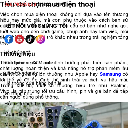
Tiêu chí chọn mua điện thoại
028.710.89898
(08h30 - 21h00)
Việc chọn mua điện thoại không chỉ dựa vào tên thương
hiệu hay mức giá, mà còn phụ thuộc vào cách bạn sử
KẾT NỐI VỚI CHÚNG TÔI
dụng thiết bị mỗi ngày. Từ nhu cầu cơ bản như nghe gọi,
lướt web cho đến chơi game, chụp ảnh hay làm việc, mỗi
tiêu chí đều đóng vai trò khác nhau trong trải nghiệm tổng
thể.
Về chúng tôi
Thương hiệu
Thương hiệu phản ánh định hướng phát triển sản phẩm,
Giới thiệu về XTMobile
chất lượng hoàn thiện và khả năng hỗ trợ phần mềm lâu
Liên hệ hợp tác
dài. Những hãng lớn thường như Apple hay
Samsung
c
lợi thế về độ ổn định, hệ sinh thái và dịch vụ hậu mãi.
Hệ thống cửa hàng bán lẻ
Trong khi đó, một số thương hiệu trẻ như Realme,
Vivo...lại tập trung tối ưu cấu hình, pin và giá bán để tiếp
Về trang chủ
cận người dùng phổ thông.
Hỗ trợ khách hàng
Mua hàng trả góp
Mua hàng online