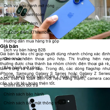
Dịch vụ bảo hành mở rộng
Hình thức thanh toán
Tra cứu bảo hành
Tra cứu điểm XTMember
Hướng dẫn mua hàng trả góp
Giá bán
Dịch vụ bán hàng B2B
Giá bán là tiêu chí giúp người dùng nhanh chóng xác định
Chính sách
phân khúc điện thoại phù hợp. Thị trường hiện nay
thường được chia thành ba nhóm chính: điện thoại giá rẻ,
Bảo hành mở rộng
tầm trung và cao cấp. Trong đó, các dòng flagship như
iPhone, Samsung Galaxy S Series hoặc Galaxy Z Series
Chính sách dùng sản phẩm 7 ngày miễn phí
được thiết kế toàn diện với hiệu năng mạnh, camera cao
cấp và vật liệu hoàn thiện tốt.
Chính sách đổi trả
Chính sách bảo hành
Chính sách bảo mật thông tin