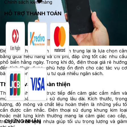
Chính sách kiểm hàng
HỖ TRỢ THANH TOÁN
Điện thoại thuộc phân khúc tầm trung lại là lựa chọn cân
bằng giữa hiệu năng và chi phí, đáp ứng tốt các nhu cầu
phổ biến hằng ngày. Trong khi đó, điện thoại giá rẻ hướng
đến tính thực dụng, phù hợp ổn định cho các tác vụ cơ
bản mà không cần đầu tư quá nhiều ngân sách.
Thiết kế và độ hoàn thiện
Thiết kế ảnh hưởng trực tiếp đến cảm giác cầm nắm và
mức độ thoải mái khi sử dụng lâu dài. Kích thước, trọng
lượng, độ mỏng và chất liệu hoàn thiện là những yếu tố
cần được cân nhắc. Điện thoại sử dụng khung kim loại
hoặc mặt lưng kính thường mang lại cảm giác cao cấp,
CHỨNG NHẬN
trong khi mặt lưng nhựa giúp tối ưu trọng lượng và giảm