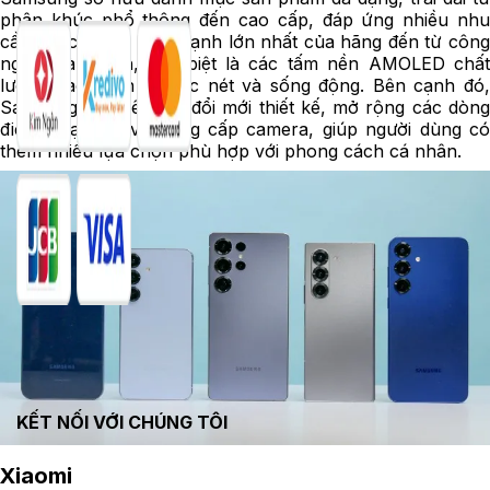
phân khúc phổ thông đến cao cấp, đáp ứng nhiều nhu
cầu khác nhau. Thế mạnh lớn nhất của hãng đến từ công
nghệ màn hình, đặc biệt là các tấm nền AMOLED chất
lượng cao, hiển thị sắc nét và sống động. Bên cạnh đó,
Samsung còn liên tục đổi mới thiết kế, mở rộng các dòng
điện thoại gập và nâng cấp camera, giúp người dùng có
thêm nhiều lựa chọn phù hợp với phong cách cá nhân.
KẾT NỐI VỚI CHÚNG TÔI
Xiaomi