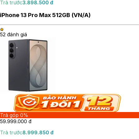
Trả trước
3.898.500
đ
iPhone 13 Pro Max 512GB (VN/A)
5
2
đánh giá
Trả góp 0%
59.999.000
đ
Trả trước
8.999.850
đ