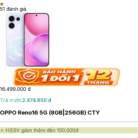
5
1
đánh giá
16.499.000
đ
Trả trước
2.474.850
đ
OPPO Reno16 5G (8GB|256GB) CTY
✧ HSSV giảm thêm đến 150.000đ