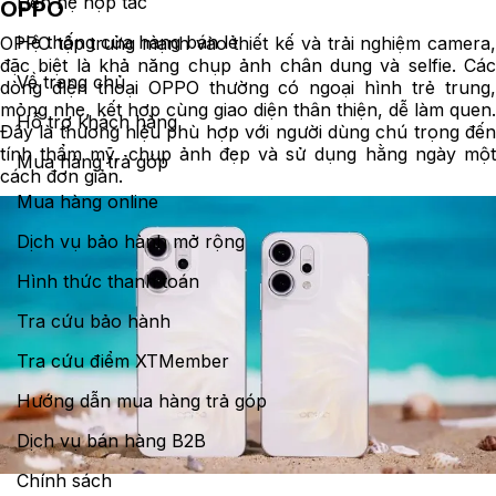
Liên hệ hợp tác
OPPO
Hệ thống cửa hàng bán lẻ
OPPO tập trung mạnh vào thiết kế và trải nghiệm camera,
đặc biệt là khả năng chụp ảnh chân dung và selfie. Các
Về trang chủ
dòng điện thoại OPPO thường có ngoại hình trẻ trung,
mỏng nhẹ, kết hợp cùng giao diện thân thiện, dễ làm quen.
Hỗ trợ khách hàng
Đây là thương hiệu phù hợp với người dùng chú trọng đến
tính thẩm mỹ, chụp ảnh đẹp và sử dụng hằng ngày một
Mua hàng trả góp
cách đơn giản.
Mua hàng online
Dịch vụ bảo hành mở rộng
Hình thức thanh toán
Tra cứu bảo hành
Tra cứu điểm XTMember
Hướng dẫn mua hàng trả góp
Dịch vụ bán hàng B2B
Chính sách