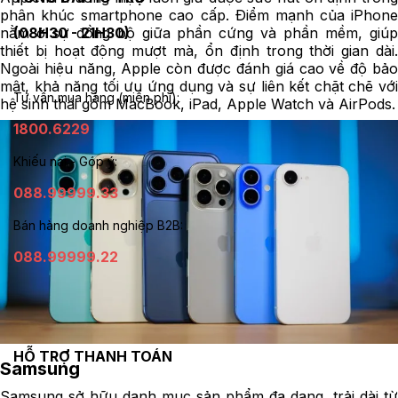
phân khúc smartphone cao cấp. Điểm mạnh của iPhone
(08H30 - 21H30)
nằm ở sự đồng bộ giữa phần cứng và phần mềm, giúp
thiết bị hoạt động mượt mà, ổn định trong thời gian dài.
Ngoài hiệu năng, Apple còn được đánh giá cao về độ bảo
mật, khả năng tối ưu ứng dụng và sự liên kết chặt chẽ với
Tư vấn mua hàng (miễn phí):
hệ sinh thái gồm MacBook, iPad, Apple Watch và AirPods.
1800.6229
Khiếu nại - Góp ý:
088.99999.33
Bán hàng doanh nghiệp B2B:
088.99999.22
HỖ TRỢ THANH TOÁN
Samsung
Samsung sở hữu danh mục sản phẩm đa dạng, trải dài từ