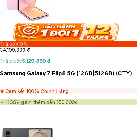
Trả góp 0%
34.199.000
đ
Trả trước
5.129.850
đ
Samsung Galaxy Z Flip8 5G (12GB|512GB) (CTY)
✺ Cam kết 100% Chính Hãng
✧ HSSV giảm thêm đến 150.000đ