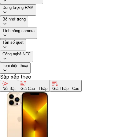
Dung lượng RAM
Bộ nhớ trong
Tính năng camera
Tần số quét
Công nghệ NFC
Loại điện thoại
Sắp xếp theo
Nổi Bật
Giá Cao - Thấp
Giá Thấp - Cao