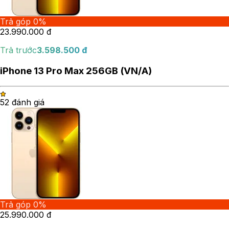
Trả góp 0%
23.990.000
đ
Trả trước
3.598.500
đ
iPhone 13 Pro Max 256GB (VN/A)
5
2
đánh giá
Trả góp 0%
25.990.000
đ