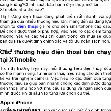
sang không?
Chính sách bảo hành điện thoại mới tại
XTmobile như thế nào?
Thị trường điện thoại đang phát triển rất nhanh với sự
tham gia của nhiều thương hiệu lớn, mang đến đa dạng lựa
chọn từ
điện thoại
giá rẻ cho đến smartphone cao cấp
Để chọn được thiết bị phù hợp, việc hiểu rõ đặc điểm từng
thương hiệu và các tiêu chí quan trọng khi mua sẽ giúp
bạn đưa ra quyết định chính xác và tối ưu ngân sách hơn.
Xem thêm
Các thương hiệu điện thoại bán chạy
tại XTmobile
Trên thị trường hiện nay, mỗi thương hiệu điện thoại đều
có thế mạnh riêng, từ hệ sinh thái, hiệu năng cho đến thiết
kế và trải nghiệm camera. Việc hiểu rõ đặc điểm của từng
thương hiệu sẽ giúp bạn nhanh chóng xác định được dòng
điện thoại phù hợp với nhu cầu sử dụng và ngân sách của
mình trước khi đi sâu vào từng lựa chọn cụ thể.
Apple iPhone
Apple là thương hiệu luôn giữ được sức hút ổn định trong
TỔNG ĐÀI HỖ TRỢ