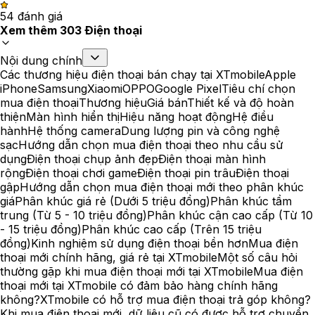
5
4
đánh giá
Xem thêm
303
Điện thoại
Nội dung chính
Các thương hiệu điện thoại bán chạy tại XTmobile
Apple
iPhone
Samsung
Xiaomi
OPPO
Google Pixel
Tiêu chí chọn
mua điện thoại
Thương hiệu
Giá bán
Thiết kế và độ hoàn
thiện
Màn hình hiển thị
Hiệu năng hoạt động
Hệ điều
hành
Hệ thống camera
Dung lượng pin và công nghệ
sạc
Hướng dẫn chọn mua điện thoại theo nhu cầu sử
dụng
Điện thoại chụp ảnh đẹp
Điện thoại màn hình
rộng
Điện thoại chơi game
Điện thoại pin trâu
Điện thoại
gập
Hướng dẫn chọn mua điện thoại mới theo phân khúc
giá
Phân khúc giá rẻ (Dưới 5 triệu đồng)
Phân khúc tầm
trung (Từ 5 - 10 triệu đồng)
Phân khúc cận cao cấp (Từ 10
- 15 triệu đồng)
Phân khúc cao cấp (Trên 15 triệu
đồng)
Kinh nghiệm sử dụng điện thoại bền hơn
Mua điện
thoại mới chính hãng, giá rẻ tại XTmobile
Một số câu hỏi
thường gặp khi mua điện thoại mới tại XTmobile
Mua điện
thoại mới tại XTmobile có đảm bảo hàng chính hãng
không?
XTmobile có hỗ trợ mua điện thoại trả góp không?
Khi mua điện thoại mới, dữ liệu cũ có được hỗ trợ chuyển