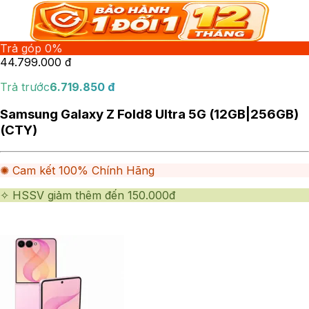
Trả góp 0%
44.799.000
đ
Trả trước
6.719.850
đ
Samsung Galaxy Z Fold8 Ultra 5G (12GB|256GB)
(CTY)
✺ Cam kết 100% Chính Hãng
✧ HSSV giảm thêm đến 150.000đ