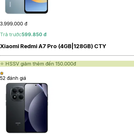
3.999.000
đ
Trả trước
599.850
đ
Xiaomi Redmi A7 Pro (4GB|128GB) CTY
✧ HSSV giảm thêm đến 150.000đ
5
2
đánh giá