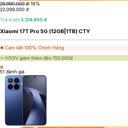
26.990.000
đ
-
18
%
22.099.000
đ
Trả trước
3.314.850
đ
Xiaomi 17T Pro 5G (12GB|1TB) CTY
✺ Cam kết 100% Chính Hãng
✧ HSSV giảm thêm đến 150.000đ
5
1
đánh giá