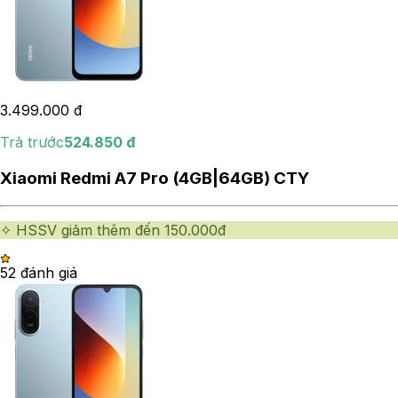
3.499.000
đ
Trả trước
524.850
đ
Xiaomi Redmi A7 Pro (4GB|64GB) CTY
✧ HSSV giảm thêm đến 150.000đ
5
2
đánh giá