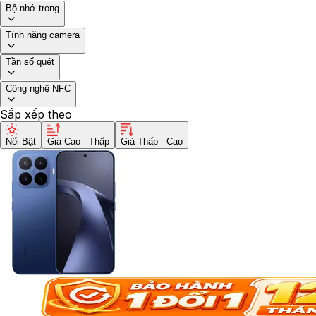
Bộ nhớ trong
Tính năng camera
Tần số quét
Công nghệ NFC
Sắp xếp theo
Nổi Bật
Giá Cao - Thấp
Giá Thấp - Cao