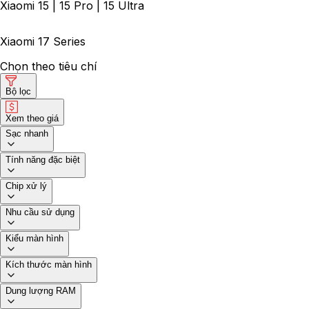
Xiaomi 15 | 15 Pro | 15 Ultra
Xiaomi 17 Series
Chọn theo tiêu chí
Bộ lọc
Xem theo giá
Sạc nhanh
Tính năng đặc biệt
Chip xử lý
Nhu cầu sử dụng
Kiểu màn hình
Kích thước màn hình
Dung lượng RAM