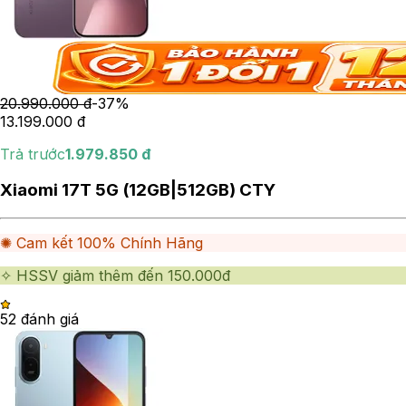
20.990.000
đ
-
37
%
13.199.000
đ
Trả trước
1.979.850
đ
Xiaomi 17T 5G (12GB|512GB) CTY
✺ Cam kết 100% Chính Hãng
✧ HSSV giảm thêm đến 150.000đ
5
2
đánh giá