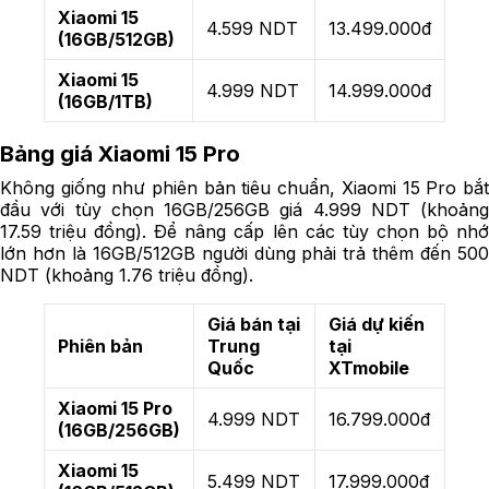
Xiaomi 15
4.599 NDT
13.499.000đ
(16GB/512GB)
Xiaomi 15
4.999 NDT
14.999.000đ
(16GB/1TB)
Bảng giá Xiaomi 15 Pro
Không giống như phiên bản tiêu chuẩn, Xiaomi 15 Pro bắt
đầu với tùy chọn 16GB/256GB giá 4.999 NDT (khoảng
17.59 triệu đồng). Để nâng cấp lên các tùy chọn bộ nhớ
lớn hơn là 16GB/512GB người dùng phải trả thêm đến 500
NDT (khoảng 1.76 triệu đồng).
Giá bán tại
Giá dự kiến
Phiên bản
Trung
tại
Quốc
XTmobile
Xiaomi 15 Pro
4.999 NDT
16.799.000đ
(16GB/256GB)
Xiaomi 15
5.499 NDT
17.999.000đ