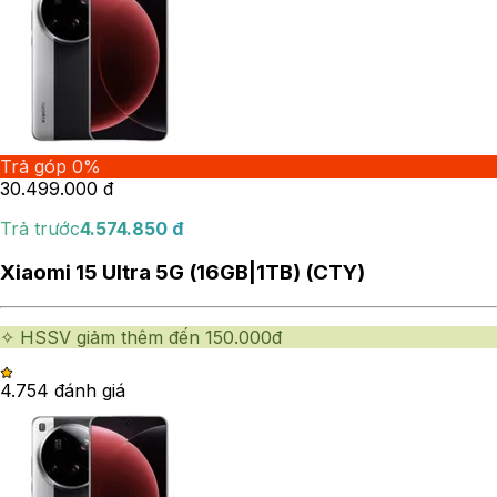
Trả góp 0%
30.499.000
đ
Trả trước
4.574.850
đ
Xiaomi 15 Ultra 5G (16GB|1TB) (CTY)
✧ HSSV giảm thêm đến 150.000đ
4.75
4
đánh giá