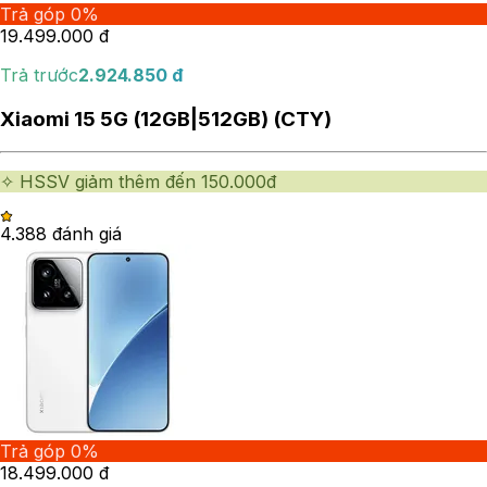
Trả góp 0%
19.499.000
đ
Trả trước
2.924.850
đ
Xiaomi 15 5G (12GB|512GB) (CTY)
✧ HSSV giảm thêm đến 150.000đ
4.38
8
đánh giá
Trả góp 0%
18.499.000
đ