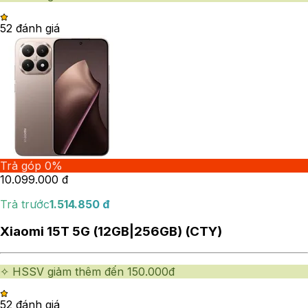
5
2
đánh giá
Trả góp 0%
10.099.000
đ
Trả trước
1.514.850
đ
Xiaomi 15T 5G (12GB|256GB) (CTY)
✧ HSSV giảm thêm đến 150.000đ
5
2
đánh giá