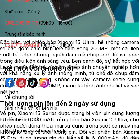
1800.6229
(08h30 - 21h30)
Khiếu nại - Góp ý:
088.99999.33
(09h00 - 18h00)
Trung tâm bảo hành:
Đặc biệt, với phiên bản Xiaomi 15 Ultra, hệ thống camera
028.710.89898
(08h30 - 21h00)
sẽ bao gồm cảm biến tele tiềm vọng 200MP, một cải tiến
vượt trội cho những người đam mê chụp ảnh từ xa hoặc
trong điều kiện ánh sáng yếu. Bên cạnh đó, sự kết hợp với
Leica mang đến trải nghiệm nhiếp ảnh chuyên nghiệp hơn
KẾT NỐI VỚI CHÚNG TÔI
với khả năng xử lý ảnh thông minh, từ chế độ chụp đêm
đến chụp chân dung. Không chỉ vậy, camera selfie cũng
được nâng cấp lên 50MP, mang lại hình ảnh chi tiết và sắc
nét hơn.
Về chúng tôi
Thời lượng pin lên đến 2 ngày sử dụng
Giới thiệu về XTMobile
Về pin, Xiaomi 15 Series được trang bị viên pin dung lượng
lớn lên đến 6.500 mAh trên phiên bản Xiaomi 15 Ultra, cho
Liên hệ hợp tác
phép người dùng thoải mái sử dụng trong suốt cả ngày mà
Hệ thống cửa hàng bán lẻ
không lo lắng về thời lượng pin. Đối với phiên bản Xiaomi
15 Pro, dung lượng pin dự kiến sẽ là 6. 000mAh, đủ đáp