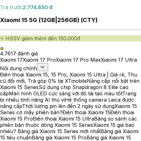
Trả trước
2.774.850
đ
Xiaomi 15 5G (12GB|256GB) (CTY)
✧ HSSV giảm thêm đến 150.000đ
4.76
17
đánh giá
Xiaomi 17
Xiaomi 17 Pro
Xiaomi 17 Pro Max
Xiaomi 17 Ultra
Nội dung chính
Điện thoại Xiaomi 15, 15 Pro, Xiaomi 15 Ultra | Giá rẻ, Thu
cũ đổi mới, Trả góp 0% tại XTmobile
Nâng cấp nổi bật trên
Xiaomi 15 Series
Sử dụng chip Snapdragon 8 Elite cao
cấp
Màn hình OLED cực sáng với độ tái tạo màu tốt
Trang
bị nhiều tính năng AI thú vị
Hệ thống camera Leica được
nâng cấp
Thời lượng pin lên đến 2 ngày sử dụng
Xiaomi 15
Series có mấy phiên bản?
Điện thoại Xiaomi 15
Điện thoại
Xiaomi 15 Pro
Điện thoại Xiaomi 15 Ultra
Bảng so sánh các
phiên bản thuộc dòng Xiaomi 15 Series
Xiaomi 15 giá bao
nhiêu? Bảng giá Xiaomi 15 Series mới nhất
Bảng giá Xiaomi
15 tiêu chuẩn
Bảng giá Xiaomi 15 Pro
Bảng giá Xiaomi 15