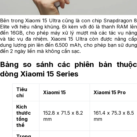
Bên trong Xiaomi 15 Ultra cũng là con chip Snapdragon 8
Elite với hiệu năng khủng. Đi kèm với đó là thanh RAM lên
đến 16GB, cho phép máy xử lý mượt mà các tác vụ nặng
và tác vụ đa nhiệm. Xiaomi 15 Ultra còn được nâng cấp
dung lượng pin lên đến 6.500 mAh, cho phép bạn sử dụng
đến 2 ngày liền mà không cần sạc.
Bảng so sánh các phiên bản thuộc
dòng Xiaomi 15 Series
Tiêu
Xiaomi 15
Xiaomi 15 Pro
chí
Kích
thước
152.8 x 71.5 x 8.2
161.4 x 75.3 x 8.5
tổng
mm
mm
thể
Trọng