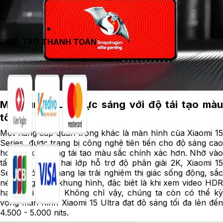
HỖ TRỢ THANH TOÁN
Màn hình OLED cực sáng với độ tái tạo màu
tốt
Một nâng cấp quan trọng khác là màn hình của Xiaomi 15
Series, được trang bị công nghệ tiên tiến cho độ sáng cao
hơn và khả năng tái tạo màu sắc chính xác hơn. Nhờ vào
tấm nền OLED hai lớp hỗ trợ độ phân giải 2K, Xiaomi 15
Series có thể mang lại trải nghiệm thị giác sống động, sắc
nét trong từng khung hình, đặc biệt là khi xem video HDR
hay chơi game. Không chỉ vậy, chúng ta còn có thể kỳ
vọng màn hình Xiaomi 15 Ultra đạt độ sáng tối đa lên đến
4.500 - 5.000 nits.