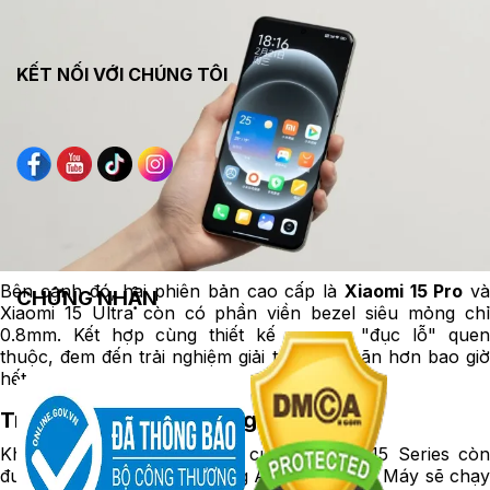
KẾT NỐI VỚI CHÚNG TÔI
Bên cạnh đó, hai phiên bản cao cấp là
Xiaomi 15 Pro
và
CHỨNG NHẬN
Xiaomi 15 Ultra còn có phần viền bezel siêu mỏng chỉ
0.8mm. Kết hợp cùng thiết kế camera "đục lỗ" quen
thuộc, đem đến trải nghiệm giải trí mãn nhãn hơn bao giờ
hết.
Trang bị nhiều tính năng AI thú vị
Không chỉ dừng lại ở phần cứng, Xiaomi 15 Series còn
được trang bị nhiều tính năng AI thông minh. Máy sẽ chạy