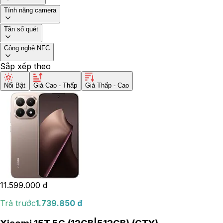
Tính năng camera
Tần số quét
Công nghệ NFC
Sắp xếp theo
Nổi Bật
Giá Cao - Thấp
Giá Thấp - Cao
11.599.000
đ
Trả trước
1.739.850
đ