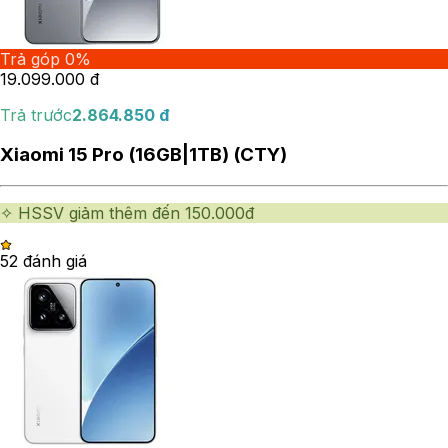
Trả góp 0%
19.099.000
đ
Trả trước
2.864.850
đ
Xiaomi 15 Pro (16GB|1TB) (CTY)
✧ HSSV giảm thêm đến 150.000đ
5
2
đánh giá