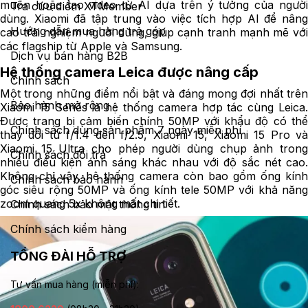
muốn hoặc tạo video từ AI dựa trên ý tưởng của người
Tra cứu điểm XTMember
dùng. Xiaomi đã tập trung vào việc tích hợp AI để nâng
Hướng dẫn mua hàng trả góp
cao trải nghiệm người dùng, giúp cạnh tranh mạnh mẽ với
các flagship từ Apple và Samsung.
Dịch vụ bán hàng B2B
Hệ thống camera Leica được nâng cấp
Chính sách
Một trong những điểm nổi bật và đáng mong đợi nhất trên
Bảo hành mở rộng
Xiaomi 15 Series là hệ thống camera hợp tác cùng Leica.
Được trang bị cảm biến chính 50MP với khẩu độ có thể
Chính sách dùng sản phẩm 7 ngày miễn phí
thay đổi từ f/1.4 đến f/2.5, Xiaomi 15, Xiaomi 15 Pro và
Xiaomi 15 Ultra cho phép người dùng chụp ảnh trong
Chính sách đổi trả
nhiều điều kiện ánh sáng khác nhau với độ sắc nét cao.
Không chỉ vậy, hệ thống camera còn bao gồm ống kính
Chính sách bảo hành
góc siêu rộng 50MP và ống kính tele 50MP với khả năng
zoom quang 5x không mất chi tiết.
Chính sách bảo mật thông tin
Chính sách kiểm hàng
TỔNG ĐÀI HỖ TRỢ
Tư vấn mua hàng (miễn phí):