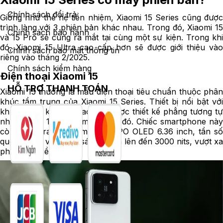
Chính sách đổi trả
Giống như thế hệ tiền nhiệm, Xiaomi 15 Series cũng được
trình làng với 3 phiên bản khác nhau. Trong đó, Xiaomi 15
Chính sách bảo hành
và 15 Pro sẽ cùng ra mắt tại cùng một sự kiện. Trong khi
đó, Xiaomi 15 Ultra cao cấp hơn sẽ được giới thiệu vào
Chính sách bảo mật thông tin
riêng vào tháng 2/2025.
Chính sách kiểm hàng
Điện thoại Xiaomi 15
HỖ TRỢ THANH TOÁN
Xiaomi 15 thường là mẫu điện thoại tiêu chuẩn thuộc phân
khúc tầm trung của Xiaomi 15 Series. Thiết bị nổi bật với
khung viền kim loại cao cấp được thiết kế phẳng tương tự
như Xiaomi 14 đã ra mắt trước đó. Chiếc smartphone này
còn được trang bị tấm nền LTPO OLED 6.36 inch, tần số
quét 120Hz và có độ sáng tối đa lên đến 3000 nits, vượt xa
phiên bản tiền nhiệm.