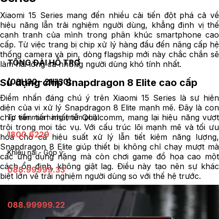
Xiaomi 15 Series mang đến nhiều cải tiến đột phá cả về
hiệu năng lẫn trải nghiệm người dùng, khẳng định vị thế
cạnh tranh của mình trong phân khúc smartphone cao
cấp. Từ việc trang bị chip xử lý hàng đầu đến nâng cấp hệ
thống camera và pin, dòng flagship mới này chắc chắn sẽ
TỔNG ĐÀI HỖ TRỢ
làm hài lòng cả những người dùng khó tính nhất.
Sử dụng chip Snapdragon 8 Elite cao cấp
(08H30 - 21H30)
Điểm nhấn đáng chú ý trên Xiaomi 15 Series là sự hiện
diện của vi xử lý Snapdragon 8 Elite mạnh mẽ. Đây là con
chip tiên tiến nhất từ Qualcomm, mang lại hiệu năng vượt
Tư vấn mua hàng (miễn phí):
trội trong mọi tác vụ. Với cấu trúc lõi mạnh mẽ và tối ưu
1800.6229
hóa cho cả hiệu suất xử lý lẫn tiết kiệm năng lượng,
Snapdragon 8 Elite giúp thiết bị không chỉ chạy mượt mà
Khiếu nại - Góp ý:
các ứng dụng nặng mà còn chơi game đồ họa cao một
cách ổn định, không giật lag. Điều này tạo nên sự khác
088.99999.33
biệt lớn về trải nghiệm người dùng so với thế hệ trước.
Bán hàng doanh nghiệp B2B:
088.99999.22