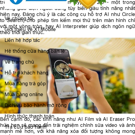
trên Android 15 với giao diện HyperOS 2.0 - một trong
những giao diện người dùng tùy biến giàu tính năng nhất
hiện nay. Đáng chú ý là các công cụ hỗ trợ AI như Circle
Về chúng tôi
to Search, cho phép tìm kiếm mọi thứ trên màn hình chỉ
với một vòng tròn, hay AI Interpreter giúp dịch ngôn ngữ
Giới thiệu về XTMobile
theo thời gian thực.
Liên hệ hợp tác
Hệ thống cửa hàng bán lẻ
Về trang chủ
Hỗ trợ khách hàng
Mua hàng trả góp
Mua hàng online
Dịch vụ bảo hành mở rộng
Hình thức thanh toán
Bên cạnh đó, các tính năng như AI Film và AI Eraser Pro
hứa hẹn sẽ mang đến trải nghiệm chỉnh sửa video và ảnh
Tra cứu bảo hành
mạnh mẽ hơn, với khả năng xóa đối tượng không mong