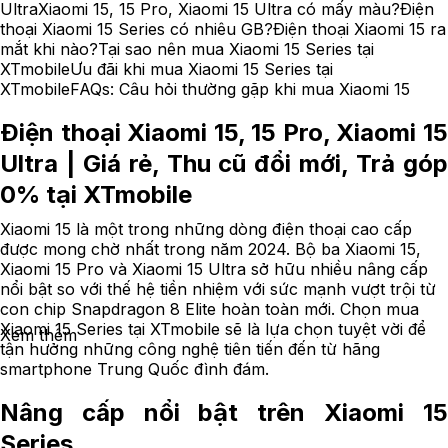
Ultra
Xiaomi 15, 15 Pro, Xiaomi 15 Ultra có mấy màu?
Điện
thoại Xiaomi 15 Series có nhiêu GB?
Điện thoại Xiaomi 15 ra
mắt khi nào?
Tại sao nên mua Xiaomi 15 Series tại
XTmobile
Ưu đãi khi mua Xiaomi 15 Series tại
XTmobile
FAQs: Câu hỏi thường gặp khi mua Xiaomi 15
Điện thoại Xiaomi 15, 15 Pro, Xiaomi 15
Ultra | Giá rẻ, Thu cũ đổi mới, Trả góp
0% tại XTmobile
Xiaomi 15 là một trong những dòng điện thoại cao cấp
được mong chờ nhất trong năm 2024. Bộ ba Xiaomi 15,
Xiaomi 15 Pro và Xiaomi 15 Ultra sở hữu nhiều nâng cấp
nổi bật so với thế hệ tiền nhiệm với sức mạnh vượt trội từ
con chip Snapdragon 8 Elite hoàn toàn mới. Chọn mua
Xiaomi 15 Series tại XTmobile sẽ là lựa chọn tuyệt vời để
Xem thêm
tận hưởng những công nghệ tiên tiến đến từ hãng
smartphone Trung Quốc đình đám.
Nâng cấp nổi bật trên Xiaomi 15
Series