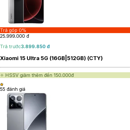
Trả góp 0%
25.999.000
đ
Trả trước
3.899.850
đ
Xiaomi 15 Ultra 5G (16GB|512GB) (CTY)
✧ HSSV giảm thêm đến 150.000đ
5
5
đánh giá