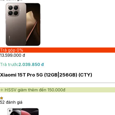
Trả góp 0%
13.599.000
đ
Trả trước
2.039.850
đ
Xiaomi 15T Pro 5G (12GB|256GB) (CTY)
✧ HSSV giảm thêm đến 150.000đ
5
2
đánh giá