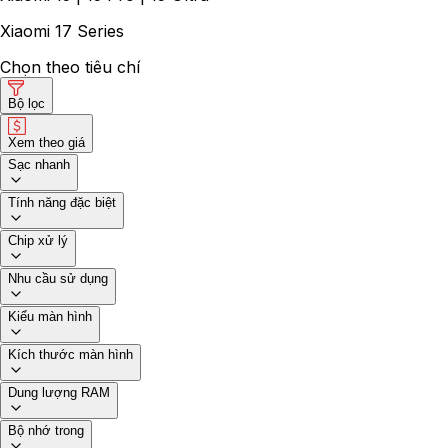
Xiaomi 17 Series
Chọn theo tiêu chí
Bộ lọc
Xem theo giá
Sạc nhanh
Tính năng đặc biệt
Chip xử lý
Nhu cầu sử dụng
Kiểu màn hình
Kích thước màn hình
Dung lượng RAM
Bộ nhớ trong