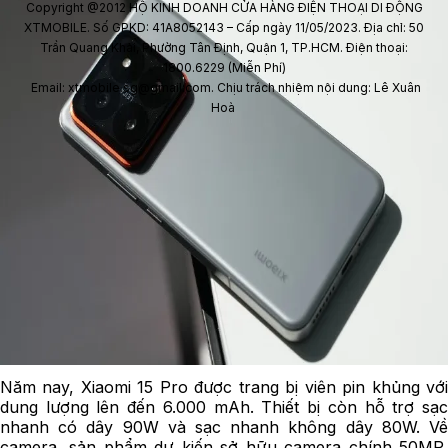
Copyright @2012 HỘ KINH DOANH CỬA HÀNG ĐIỆN THOẠI DI ĐỘNG
XTMOBILE. Số GPKD: 41A8052143 – Cấp ngày 11/05/2023. Địa chỉ: 50
Trần Quang Khải, Phường Tân Định, Quận 1, TP.HCM. Điện thoại:
1800.6229 (Miễn Phí)
Email: xtmobile.sg@gmail.com. Chịu trách nhiệm nội dung: Lê Xuân
Hoà
Năm nay, Xiaomi 15 Pro được trang bị viên pin khủng với
dung lượng lên đến 6.000 mAh. Thiết bị còn hỗ trợ sạc
nhanh có dây 90W và sạc nhanh không dây 80W. Về
camera, sản phẩm dự kiến sở hữu camera chính 50MP,