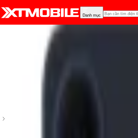
Danh mục
Trang chủ
Điện thoại
Điện thoại Samsung
Galaxy A
Samsung Galaxy A57 5G (8GB|256GB) CTY
5
2
đánh giá