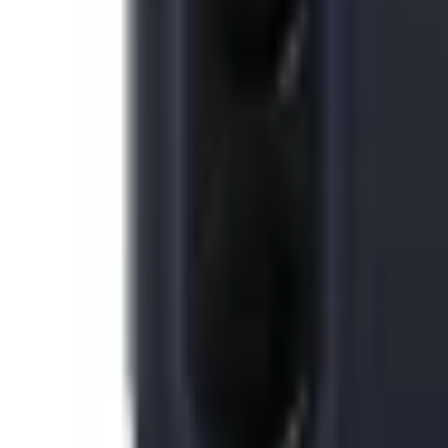
Xem hệ thống
6
cửa hàng :
XTmobile - 666-668 Lê Hồng Phong, phường Diên Hồng, 