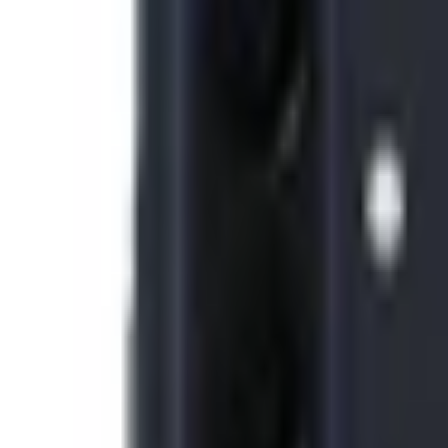
Samsung Galaxy A57 5G (8
Đánh giá
Thông số kỹ thuật
Thông tin sản phẩm
Giá sản phẩm
10.399.000đ
Màu sắc
Xanh băng
Tím
Xanh Navy
10.399.000 đ
10.399.000 đ
10.699.000 đ
MUA NGAY
TRẢ GÓP
Giao nhanh từ 2 giờ hoặc nhận tại cửa hàng