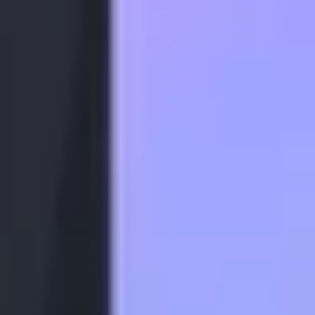
GB|256GB) CTY
Xám
10.799.000 đ