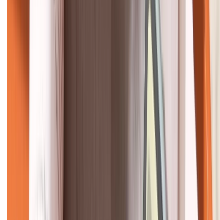
KẾT NỐI VỚI CHÚNG TÔI
CHỨNG NHẬN