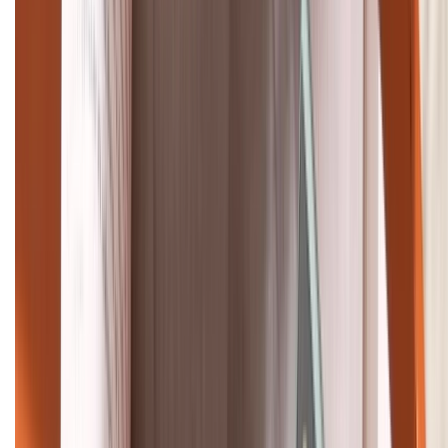
Khiếu nại - Góp ý:
088.99999.33
Bán hàng doanh nghiệp B2B:
088.99999.22
HỖ TRỢ THANH TOÁN