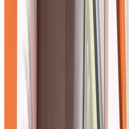
Về chúng tôi
Giới thiệu về XTMobile
Liên hệ hợp tác
Hệ thống cửa hàng bán lẻ
Về trang chủ
Hỗ trợ khách hàng
Mua hàng trả góp