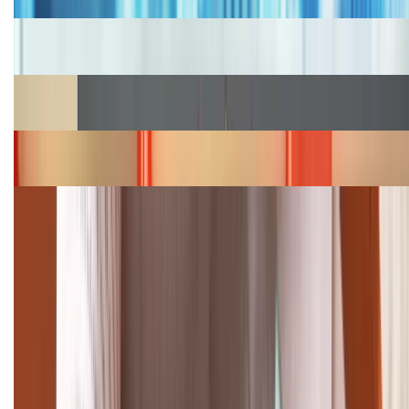
Cập nhật bảng giá iPhone năm 2026: Giá tốt, ưu đãi
hấp dẫn
Cập nhật bảng giá Galaxy S23 (Plus, Ultra) cũ, mới
năm 2026
Bảng giá iPhone 15 cập nhật mới nhất tháng
08/2026
Cập nhật bảng giá điện thoại Samsung tháng 8:
Giảm đến 15.49 triệu
TỔNG ĐÀI HỖ TRỢ
(08H30 - 21H30)
Tư vấn mua hàng (miễn phí):
1800.6229