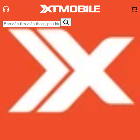
Trang chủ
Tin tức
Thủ thuật
Tin Mới
Đánh Giá - Trên Tay
So Sánh
Tư vấn
Khuyến
mãi
Thủ thuật
Hỏi đáp
App - Game
Thông báo
Khách
hàng - Sự kiện
TOP 4 cách chuyển ảnh từ iPhone
sang máy tính không thể nhanh
hơn!
Admin
Ngày đăng:
25/12/2025