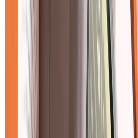
Dịch vụ bán hàng B2B
Chính sách
Bảo hành mở rộng
Chính sách dùng sản phẩm 7 ngày miễn phí
Chính sách đổi trả
Chính sách bảo hành
Chính sách bảo mật thông tin
Chính sách kiểm hàng
TỔNG ĐÀI HỖ TRỢ
Tư vấn mua hàng (miễn phí):
1800.6229
(08h30 - 21h30)
Khiếu nại - Góp ý: