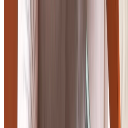
Cập nhật bảng giá điện thoại Samsung tháng 8:
Giảm đến 15.49 triệu
TỔNG ĐÀI HỖ TRỢ
(08H30 - 21H30)
Tư vấn mua hàng (miễn phí):
1800.6229
Khiếu nại - Góp ý:
088.99999.33
Bán hàng doanh nghiệp B2B:
088.99999.22