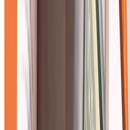
Giới thiệu về XTMobile
Liên hệ hợp tác
Hệ thống cửa hàng bán lẻ
Về trang chủ
Hỗ trợ khách hàng
Mua hàng trả góp
Mua hàng online
Dịch vụ bảo hành mở rộng
Hình thức thanh toán
Tra cứu bảo hành
Tra cứu điểm XTMember
Hướng dẫn mua hàng trả góp