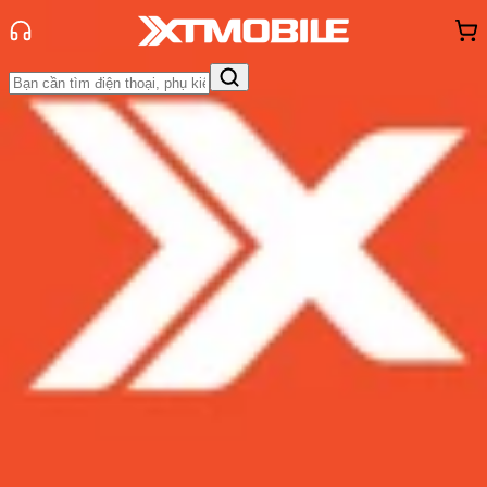
Trang chủ
Tin tức
Thủ thuật
Tin Mới
Đánh Giá - Trên Tay
So Sánh
Tư vấn
Khuyến
mãi
Thủ thuật
Hỏi đáp
App - Game
Thông báo
Khách
hàng - Sự kiện
Hướng dẫn cách cài lịch âm trên
iPhone cực đơn giản không cần tải
app!
Admin
Ngày đăng:
25/12/2025