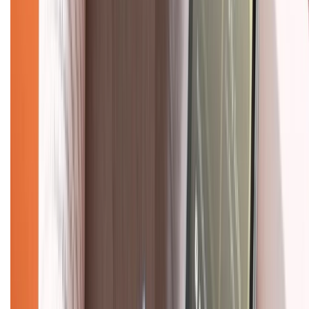
Mua hàng trả góp
Mua hàng online
Dịch vụ bảo hành mở rộng
Hình thức thanh toán
Tra cứu bảo hành
Tra cứu điểm XTMember
Hướng dẫn mua hàng trả góp
Dịch vụ bán hàng B2B
Chính sách
Bảo hành mở rộng
Chính sách dùng sản phẩm 7 ngày miễn phí
Chính sách đổi trả