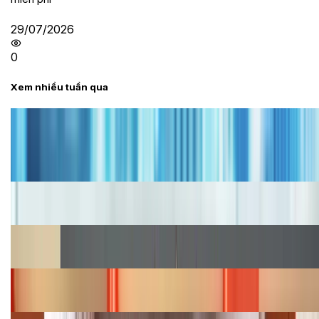
29/07/2026
0
Xem nhiều tuần qua
Tư vấn
Bảng giá iPhone cũ mới nhất trong tháng 8 năm
2026, giá siêu hấp dẫn
Cập nhật bảng giá iPhone năm 2026: Giá tốt, ưu đãi
hấp dẫn
Cập nhật bảng giá Galaxy S23 (Plus, Ultra) cũ, mới
năm 2026
Bảng giá iPhone 15 cập nhật mới nhất tháng
08/2026