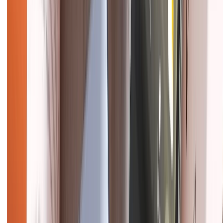
CHỨNG NHẬN
Điện thoại iPhone
iPhone 17 Pro Max
iPhone 17
Pro
iPhone 17
iPhone 16
iPhone 16 Pro Max
iPhone 15
Pro Max
iPhone 15
Điện thoại Samsung
Samsung S26
Ultra
Samsung S26
Samsung S25
iPhone cũ
iPhone 17
cũ
iPhone 16 cũ
iPhone 16 Pro Max cũ
Copyright @2012 HỘ KINH DOANH CỬA HÀNG ĐIỆN THOẠI DI ĐỘNG
XTMOBILE. Số GPKD: 41A8052143 – Cấp ngày 11/05/2023. Địa chỉ: 50
Trần Quang Khải, Phường Tân Định, Quận 1, TP.HCM. Điện thoại: