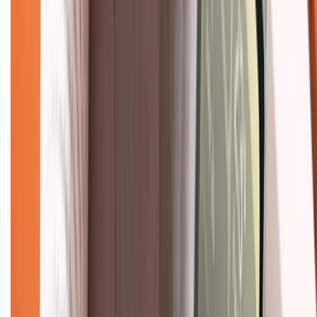
088.99999.33
(09h00 - 18h00)
Trung tâm bảo hành:
028.710.89898
(08h30 - 21h00)
KẾT NỐI VỚI CHÚNG TÔI
Về chúng tôi
Giới thiệu về XTMobile
Liên hệ hợp tác
Hệ thống cửa hàng bán lẻ
Về trang chủ
Hỗ trợ khách hàng