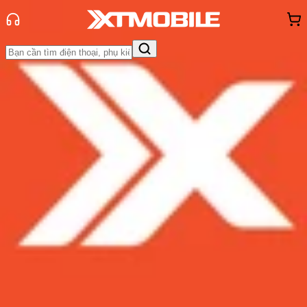
Trang chủ
Tin tức
Thủ thuật
Tin Mới
Đánh Giá - Trên Tay
So Sánh
Tư vấn
Khuyến
mãi
Thủ thuật
Hỏi đáp
App - Game
Thông báo
Khách
hàng - Sự kiện
Dark Mode trên smartphone, xu
hướng mới thân thiện với đôi mắt
bạn
Admin
Ngày đăng:
29/05/2019