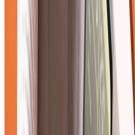
Hệ thống cửa hàng bán lẻ
Về trang chủ
Hỗ trợ khách hàng
Mua hàng trả góp
Mua hàng online
Dịch vụ bảo hành mở rộng
Hình thức thanh toán
Tra cứu bảo hành
Tra cứu điểm XTMember
Hướng dẫn mua hàng trả góp
Dịch vụ bán hàng B2B
Chính sách
Bảo hành mở rộng