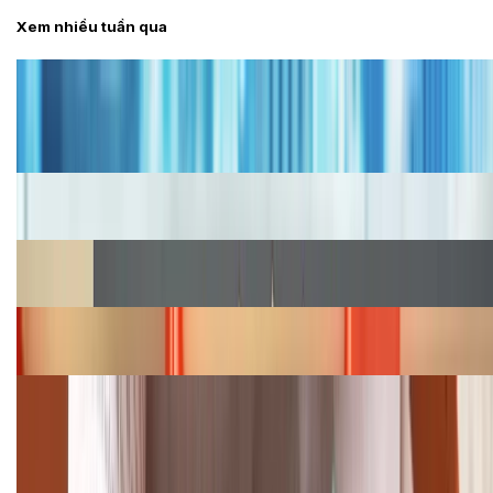
Xem nhiều tuần qua
Tư vấn
Bảng giá iPhone cũ mới nhất trong tháng 8 năm
2026, giá siêu hấp dẫn
Cập nhật bảng giá iPhone năm 2026: Giá tốt, ưu đãi
hấp dẫn
Cập nhật bảng giá Galaxy S23 (Plus, Ultra) cũ, mới
năm 2026
Bảng giá iPhone 15 cập nhật mới nhất tháng
08/2026
Cập nhật bảng giá điện thoại Samsung tháng 8:
Giảm đến 15.49 triệu
TỔNG ĐÀI HỖ TRỢ