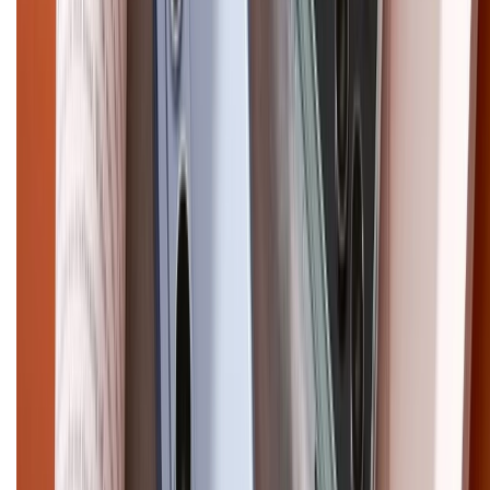
Điện thoại iPhone
iPhone 17 Pro Max
iPhone 17
Pro
iPhone 17
iPhone 16
iPhone 16 Pro Max
iPhone 15
Pro Max
iPhone 15
Điện thoại Samsung
Samsung S26
Ultra
Samsung S26
Samsung S25
iPhone cũ
iPhone 17
cũ
iPhone 16 cũ
iPhone 16 Pro Max cũ
Copyright @2012 HỘ KINH DOANH CỬA HÀNG ĐIỆN THOẠI DI ĐỘNG
XTMOBILE. Số GPKD: 41A8052143 – Cấp ngày 11/05/2023. Địa chỉ: 50
Trần Quang Khải, Phường Tân Định, Quận 1, TP.HCM. Điện thoại:
1800.6229 (Miễn Phí)
Email: xtmobile.sg@gmail.com. Chịu trách nhiệm nội dung: Lê Xuân
Hoà