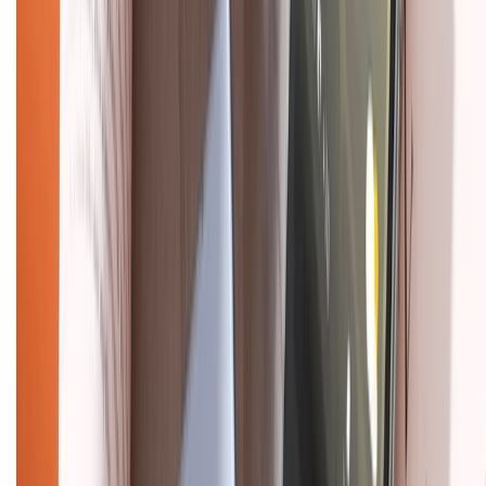
KẾT NỐI VỚI CHÚNG TÔI
Về chúng tôi
Giới thiệu về XTMobile
Liên hệ hợp tác
Hệ thống cửa hàng bán lẻ
Về trang chủ
Hỗ trợ khách hàng
Mua hàng trả góp
Mua hàng online
Dịch vụ bảo hành mở rộng