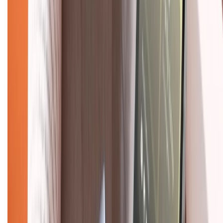
Chính sách dùng sản phẩm 7 ngày miễn phí
Chính sách đổi trả
Chính sách bảo hành
Chính sách bảo mật thông tin
Chính sách kiểm hàng
TỔNG ĐÀI HỖ TRỢ
Tư vấn mua hàng (miễn phí):
1800.6229
(08h30 - 21h30)
Khiếu nại - Góp ý:
088.99999.33
(09h00 - 18h00)
Trung tâm bảo hành:
028.710.89898
(08h30 - 21h00)