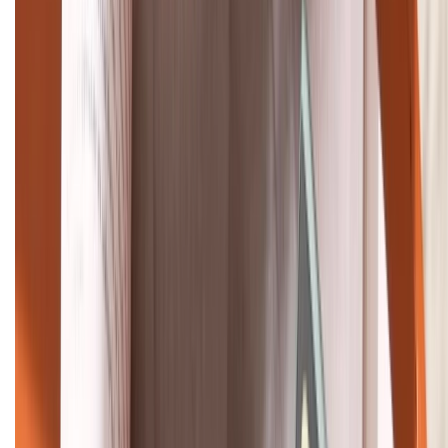
(08H30 - 21H30)
Tư vấn mua hàng (miễn phí):
1800.6229
Khiếu nại - Góp ý:
088.99999.33
Bán hàng doanh nghiệp B2B:
088.99999.22
HỖ TRỢ THANH TOÁN