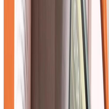
CHỨNG NHẬN
Về chúng tôi
Giới thiệu về XTMobile
Liên hệ hợp tác