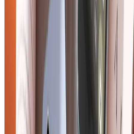
Hình thức thanh toán
Tra cứu bảo hành
Tra cứu điểm XTMember
Hướng dẫn mua hàng trả góp
Dịch vụ bán hàng B2B
Chính sách
Bảo hành mở rộng
Chính sách dùng sản phẩm 7 ngày miễn phí
Chính sách đổi trả
Chính sách bảo hành
Chính sách bảo mật thông tin
Chính sách kiểm hàng