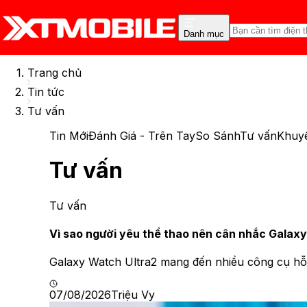
Danh mục
Trang chủ
Tin tức
Tư vấn
Tin Mới
Đánh Giá - Trên Tay
So Sánh
Tư vấn
Khuy
Tư vấn
Tư vấn
Vì sao người yêu thể thao nên cân nhắc Galax
Galaxy Watch Ultra2 mang đến nhiều công cụ hỗ t
07/08/2026
Triệu Vy