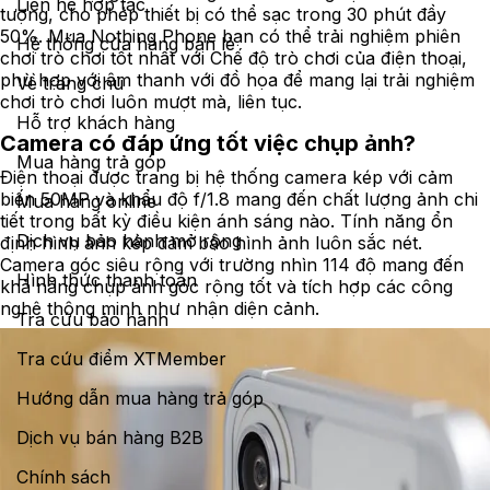
Liên hệ hợp tác
tượng, cho phép thiết bị có thể sạc trong 30 phút đầy
50%. Mua Nothing Phone bạn có thể trải nghiệm phiên
Hệ thống cửa hàng bán lẻ
chơi trò chơi tốt nhất với Chế độ trò chơi của điện thoại,
phù hợp với âm thanh với đồ họa để mang lại trải nghiệm
Về trang chủ
chơi trò chơi luôn mượt mà, liên tục.
Hỗ trợ khách hàng
Camera có đáp ứng tốt việc chụp ảnh?
Mua hàng trả góp
Điện thoại được trang bị hệ thống camera kép với cảm
biến 50MP và khẩu độ f/1.8 mang đến chất lượng ảnh chi
Mua hàng online
tiết trong bất kỳ điều kiện ánh sáng nào. Tính năng ổn
Dịch vụ bảo hành mở rộng
định hình ảnh kép đảm bảo hình ảnh luôn sắc nét.
Camera góc siêu rộng với trường nhìn 114 độ mang đến
Hình thức thanh toán
khả năng chụp ảnh góc rộng tốt và tích hợp các công
nghệ thông minh như nhận diện cảnh.
Tra cứu bảo hành
Tra cứu điểm XTMember
Hướng dẫn mua hàng trả góp
Dịch vụ bán hàng B2B
Chính sách