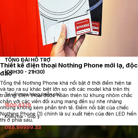
TỔNG ĐÀI HỖ TRỢ
Thiết kế điện thoại Nothing Phone
mới lạ, độc
(08H30 - 21H30)
đáo
Tổng thể Nothing Phone khá nổi bật ở thời điểm hiện tại
và tạo ra sự khác biệt lớn so với các model khá trên thị
Tư vấn mua hàng (miễn phí):
trường. Điện thoại được hoàn thiện từ khung nhôm chắc
chắn với các viền đối xưng mang đến sự nhẹ nhàng
1800.6229
nhưng không kém phần tinh tế. Điểm nổi bật của chiếc
Nothing Phone (1) chính là sự xuất hiện của đèn LED hiển
Khiếu nại - Góp ý:
thị ở phía sau.
088.99999.33