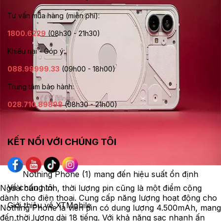
Tư vấn mua hàng (miễn phí):
1800.6229
(08h30 - 21h30)
Khiếu nại - Góp ý:
088.99999.33
(09h00 - 18h00)
Trung tâm bảo hành:
028.710.89898
(08h30 - 21h00)
KẾT NỐI VỚI CHÚNG TÔI
Nothing Phone (1) mang đến hiệu suất ổn định
Về chúng tôi
Ngoài cấu hình, thời lượng pin cũng là một điểm cộng
dành cho điện thoại. Cung cấp năng lượng hoạt động cho
Giới thiệu về XTMobile
Nothing Phone là viên pin có dung lượng 4.500mAh, mang
đến thời lượng dài 18 tiếng. Với khả năng sạc nhanh ấn