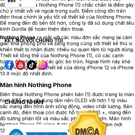
đầy.Mặt sau của Nothing Phone (1) chắc chắn là điểm gây
chú ý nhất với vẻ ngoài trong suốt. Điểm cộng lớn trên
điện thoại chính là yếu tốt về thiết kế của Nothing Phone.
Để mang đến độ bền tốt hơn, công ty đã sử dụng chất liều
kính Gorilla để hoàn thiện điện thoại.
Nothing Phone
ra mắt với các màu đơn sắc mang lại cảm
KẾT NỐI VỚI CHÚNG TÔI
giác khá phong phú và sang trọng cùng với thiết kế thú vị
khiến thiết bị nhận được nhiều sự quan tâm từ người dùng.
Thiết kế tổng thể của Nothing Phone (1), có các cạnh
tương đối phẳng và các góc bo tròn. Ngoại hình này khá
giống với ngôn ngữ thiết kế của dòng iPhone 12 và iPhone
13 ở mức độ nhất định.
Màn hình Nothing Phone
Điện thoại Nothing Phone phiên bản (1) được trang bị màn
hình 6,55 inch sử dụng tấm nền OLED với hơn 1 tỷ màu
CHỨNG NHẬN
sắc mang đến hình ảnh sống động, video chất lượng. Bên
cạnh đó, điện thoại còn được hỗ trợ HDR10 +, mang đến
độ tương phản tốt và màu sắc phong phú hơn. Màn hình
Nothing Phone (1) cũng được trang bị tốc độ làm mới
120Hz cho trải nghiệm mượt mà.