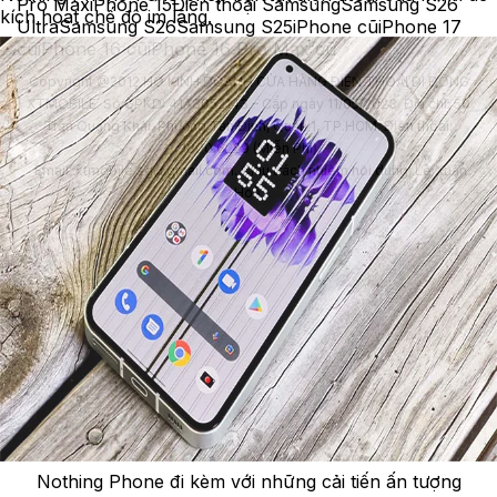
Pro Max
iPhone 15
Điện thoại Samsung
Samsung S26
kích hoạt chế độ im lặng.
Ultra
Samsung S26
Samsung S25
iPhone cũ
iPhone 17
cũ
iPhone 16 cũ
iPhone 16 Pro Max cũ
Copyright @2012 HỘ KINH DOANH CỬA HÀNG ĐIỆN THOẠI DI ĐỘNG
XTMOBILE. Số GPKD: 41A8052143 – Cấp ngày 11/05/2023. Địa chỉ: 50
Trần Quang Khải, Phường Tân Định, Quận 1, TP.HCM. Điện thoại:
1800.6229 (Miễn Phí)
Email: xtmobile.sg@gmail.com. Chịu trách nhiệm nội dung: Lê Xuân
Hoà
Nothing Phone đi kèm với những cải tiến ấn tượng