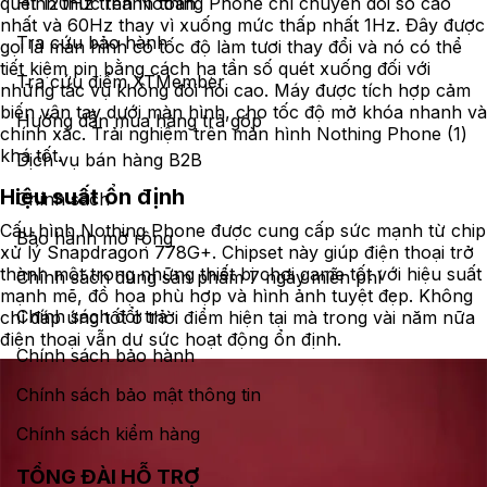
Hình thức thanh toán
quét 120Hz trên Nothing Phone chỉ chuyển đổi số cao
nhất và 60Hz thay vì xuống mức thấp nhất 1Hz. Đây được
Tra cứu bảo hành
gọi là màn hình có tốc độ làm tươi thay đổi và nó có thể
tiết kiệm pin bằng cách hạ tần số quét xuống đối với
Tra cứu điểm XTMember
những tác vụ không đòi hỏi cao. Máy được tích hợp cảm
biến vân tay dưới màn hình, cho tốc độ mở khóa nhanh và
Hướng dẫn mua hàng trả góp
chính xác. Trải nghiệm trên màn hình Nothing Phone (1)
khá tốt.
Dịch vụ bán hàng B2B
Hiệu suất ổn định
Chính sách
Cấu hình Nothing Phone được cung cấp sức mạnh từ chip
Bảo hành mở rộng
xử lý Snapdragon 778G+. Chipset này giúp điện thoại trở
thành một trong những thiết bị chơi game tốt với hiệu suất
Chính sách dùng sản phẩm 7 ngày miễn phí
mạnh mẽ, đồ họa phù hợp và hình ảnh tuyệt đẹp. Không
Chính sách đổi trả
chỉ đáp ứng tốt ở thời điểm hiện tại mà trong vài năm nữa
điện thoại vẫn dư sức hoạt động ổn định.
Chính sách bảo hành
Chính sách bảo mật thông tin
Chính sách kiểm hàng
TỔNG ĐÀI HỖ TRỢ