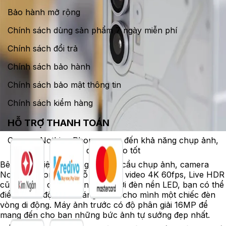
Bảo hành mở rộng
Chính sách dùng sản phẩm 7 ngày miễn phí
Chính sách đổi trả
Chính sách bảo hành
Chính sách bảo mật thông tin
Chính sách kiểm hàng
HỖ TRỢ THANH TOÁN
Camera Nothing Phone mang đến khả năng chụp ảnh,
quay video tốt
Bên cạnh việc đáp ứng tốt nhu cầu chụp ảnh, camera
Nothing Phone còn hỗ trợ quay video 4K 60fps, Live HDR
cũng tạo ra các điểm nổi bật. Với đèn nền LED, bạn có thể
điều chỉnh độ chiếu sáng để có cho mình một chiếc đèn
vòng di động. Máy ảnh trước có độ phân giải 16MP để
mang đến cho bạn những bức ảnh tự sướng đẹp nhất.