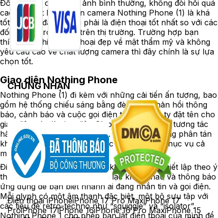
Đối với nhu cầu chụp ảnh bình thường, không đòi hỏi quá
cao thì chất lượng trên camera Nothing Phone (1) là khá
tốt. Nhưng đây không phải là điện thoại tốt nhất so với các
đối thủ Android khác trên thị trường. Trường hợp bạn
thích một chiếc điện thoại đẹp về mặt thẩm mỹ và không
yêu cầu cao về chất lượng camera thì đây chính là sự lựa
chọn tốt.
Giao diện Nothing Phone
CHỨNG NHẬN
Nothing Phone (1) đi kèm với những cải tiến ấn tượng, bao
gồm hệ thống chiếu sáng bằng đèn LED phản hồi thông
báo, cảnh báo và cuộc gọi điện thoại. Công ty đặt tên cho
giao diện này là giao diện Glyph, giúp cho việc tương tác
hàng ngày trở nên thú vị hơn. Các dải ánh sáng phân tán
khắp mặt sau nhấp nháy được gọi là glyph, phục vụ cả
mục đích thực tế và trang trí.
Điện thoại có các mẫu Glyph khác nhau để thiết lập theo ý
thích của bạn cho các số liên lạc khác nhau và thông báo
ứng dụng để bạn biết nhanh ai đang nhắn tin và gọi điện.
Mỗi glyph có một âm thanh đặc biệt, một bộ sưu tập với
Điện thoại iPhone
iPhone 17 Pro Max
iPhone 17
các tiêu đề retro-techno như “squiggle” và “isolator”.
Pro
iPhone 17
iPhone 16
iPhone 16 Pro Max
iPhone 15
Nothing Phone 1 cho phép bạn lật điện thoại của mình để