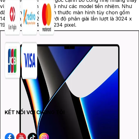
vì vuông vức, mạnh mẽ như các model tiền nhiệm. Như
đã nói, thiết bị có 2 kích thước màn hình tùy chọn gồm
14,2 inch và 16,2 inch với độ phân giải lần lượt là 3024 x
1964 pixel và 3456 x 2234 pixel.
KẾT NỐI VỚI CHÚNG TÔI