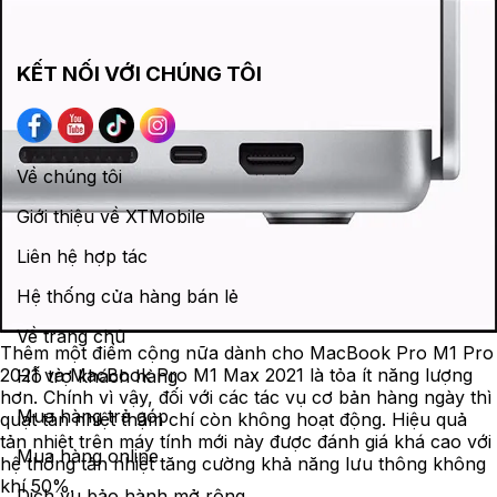
KẾT NỐI VỚI CHÚNG TÔI
Về chúng tôi
Giới thiệu về XTMobile
Liên hệ hợp tác
Hệ thống cửa hàng bán lẻ
Về trang chủ
Thêm một điểm cộng nữa dành cho MacBook Pro M1 Pro
2021 và MacBook Pro M1 Max 2021 là tỏa ít năng lượng
Hỗ trợ khách hàng
hơn. Chính vì vậy, đối với các tác vụ cơ bản hàng ngày thì
Mua hàng trả góp
quạt tản nhiệt thậm chí còn không hoạt động. Hiệu quả
tản nhiệt trên máy tính mới này được đánh giá khá cao với
Mua hàng online
hệ thống tản nhiệt tăng cường khả năng lưu thông không
khí 50%.
Dịch vụ bảo hành mở rộng