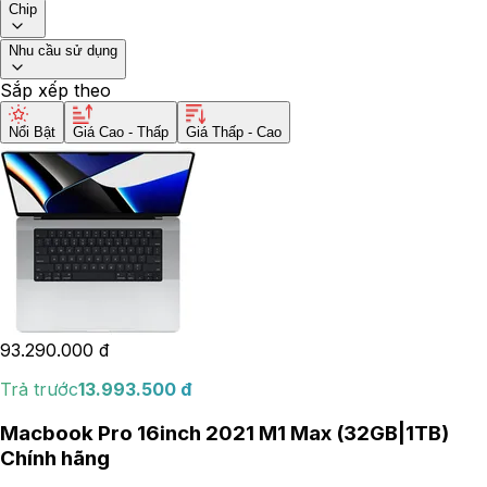
Chip
Nhu cầu sử dụng
Sắp xếp theo
Nổi Bật
Giá Cao - Thấp
Giá Thấp - Cao
93.290.000
đ
Trả trước
13.993.500
đ
Macbook Pro 16inch 2021 M1 Max (32GB|1TB)
Chính hãng