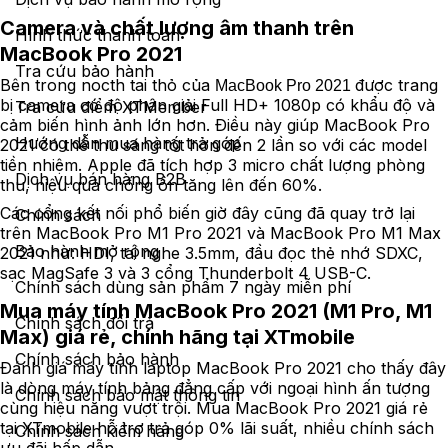
Camera và chất lượng âm thanh trên
Hình thức thanh toán
MacBook Pro 2021
Tra cứu bảo hành
Bên trong nocth tai thỏ của
được trang
MacBook Pro 2021 
bị camera có độ phân giải Full HD+ 1080p có khẩu độ và
Tra cứu điểm XTMember
cảm biến hình ảnh lớn hơn. Điều này giúp MacBook Pro
Hướng dẫn mua hàng trả góp
2021 có thể thu sáng tốt hơn đến 2 lần so với các model
tiền nhiệm. Apple đã tích hợp 3 micro chất lượng phòng
Dịch vụ bán hàng B2B
thu, hiệu quả chống ồn tăng lên đến 60%.
Các cổng kết nối phổ biến giờ đây cũng đã quay trở lại
Chính sách
trên MacBook Pro M1 Pro 2021 và MacBook Pro M1 Max
Bảo hành mở rộng
2021 như: HDI, tai nghe 3.5mm, đầu đọc thẻ nhớ SDXC,
sạc MagSafe 3 và 3 cổng Thunderbolt 4 USB-C.
Chính sách dùng sản phẩm 7 ngày miễn phí
Mua máy tính MacBook Pro 2021 (M1 Pro, M1
Chính sách đổi trả
Max) giá rẻ, chính hãng tại XTmobile
Chính sách bảo hành
Đánh giá máy tính laptop MacBook Pro 2021 cho thấy đây
là dòng máy tính bảng đẳng cấp với ngoại hình ấn tượng
Chính sách bảo mật thông tin
cùng hiệu năng vượt trội. Mua MacBook Pro 2021 giá rẻ
tại XTmobile hỗ trợ trả góp 0% lãi suất, nhiều chính sách
Chính sách kiểm hàng
ưu đãi hấp dẫn.