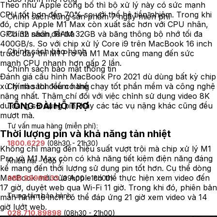
Theo như Apple công bố thì bộ xử lý này có sức mạnh
CPU tốt hơn đến 70% so với thế hệ tiền nhiệm. Trong khi
Chính sách dùng sản phẩm 7 ngày miễn phí
đó, chip Apple M1 Max còn xuất sắc hơn với CPU nhân,
GPU 32 nhân, RAM 32GB và băng thông bộ nhớ tối đa
Chính sách đổi trả
400GB/s. So với chip xử lý Core i9 trên MacBook 16 inch
Chính sách bảo hành
trước đây thì M1 Pro và M1 Max cũng mang đến sức
mạnh CPU nhanh hơn gấp 2 lần.
Chính sách bảo mật thông tin
Đánh giá cấu hình MacBook Pro 2021 dù dùng bất kỳ chip
xử lý nào thì đều có thể chạy tốt phần mềm và công nghệ
Chính sách kiểm hàng
nặng nhất. Thậm chí đối với việc chỉnh sử dụng video 8K
TỔNG ĐÀI HỖ TRỢ
du đang sử dụng pin, hay các tác vụ nặng khác cũng đều
mượt mà.
Tư vấn mua hàng (miễn phí):
Thời lượng pin và khả năng tản nhiệt
1800.6229
(08h30 - 21h30)
Không chỉ mang đến hiệu suất vượt trội mà chip xử lý M1
Pro và M1 Max còn có khả năng tiết kiệm điện năng đáng
Khiếu nại - Góp ý:
kể mang đến thời lượng sử dụng pin tốt hơn. Cụ thể dòng
MacBook mới của Apple có thể thực hiện xem video đến
088.99999.33
(09h00 - 18h00)
17 giờ, duyệt web qua Wi-Fi 11 giờ. Trong khi đó, phiên bản
Trung tâm bảo hành:
màn hình 16 inch có thể đáp ứng 21 giờ xem video và 14
giờ lướt web.
028.710.89898
(08h30 - 21h00)