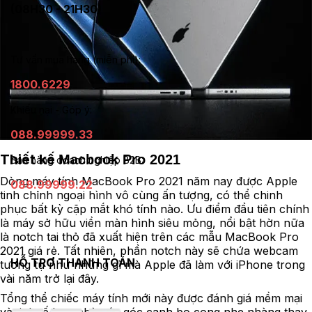
(08H30 - 21H30)
Tư vấn mua hàng (miễn phí):
1800.6229
Khiếu nại - Góp ý:
088.99999.33
Thiết kế
Macbook Pro 2021
Bán hàng doanh nghiệp B2B:
Dòng máy tính MacBook Pro 2021 năm nay được Apple
088.99999.22
tinh chỉnh ngoại hình vô cùng ấn tượng, có thể chinh
phục bất kỳ cặp mắt khó tính nào. Ưu điểm đầu tiên chính
là máy sở hữu viền màn hình siêu mỏng, nổi bật hờn nữa
là notch tai thỏ đã xuất hiện trên các mẫu MacBook Pro
2021 giá rẻ. Tất nhiên, phần notch này sẽ chứa webcam
HỖ TRỢ THANH TOÁN
tương tự như những gì mà Apple đã làm với iPhone trong
vài năm trở lại đây.
Tổng thể chiếc máy tính mới này được đánh giá mềm mại
và tinh tế hơn nhờ các góc cạnh bo cong nhẹ nhàng thay