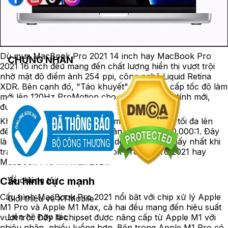
Dù mua MacBook Pro 2021 14 inch hay MacBook Pro
CHỨNG NHẬN
2021 16 inch đều mang đến chất lượng hiển thị vượt trội
nhờ mật độ điểm ảnh 254 ppi, công nghệ Liquid Retina
XDR. Bên cạnh đó, "Táo khuyết" còn nâng cấp tốc độ làm
mới lên 120Hz ProMotion cho màn hình máy tính mới,
được đánh giá siêu mượt.
Không những vậy, màn hình máy có độ sáng tối đa lên
đến 1.600 nits, tỷ lệ tương phản lên đến 1.000.000:1.
Đây
là chi tiết mà chúng ta có thể dễ dàng nhận thấy nhất khi
trải nghiệm màn hình MacBook Pro M1 Pro 2021 hay
MacBook Pro M1 Max 2021.
Cấu hình cực mạnh
Về chúng tôi
Cấu hình MacBook Pro 2021 nổi bật với chip xử lý Apple
Giới thiệu về XTMobile
M1 Pro và Apple M1 Max, cả hai đều mang đến hiệu suất
Liên hệ hợp tác
vượt trội. Đây là chipset được nâng cấp từ Apple M1 với
nhiêu nhân, nhiều luồng hơn. Bên trong Apple M1 Pro có