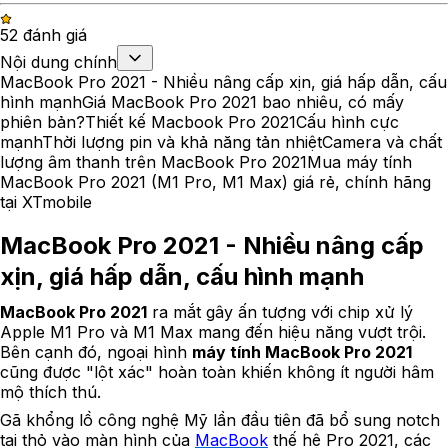
5
2
đánh giá
Nội dung chính
MacBook Pro 2021 - Nhiều nâng cấp xịn, giá hấp dẫn, cấu
hình mạnh
Giá MacBook Pro 2021 bao nhiêu, có mấy
phiên bản?
Thiết kế Macbook Pro 2021
Cấu hình cực
mạnh
Thời lượng pin và khả năng tản nhiệt
Camera và chất
lượng âm thanh trên MacBook Pro 2021
Mua máy tính
MacBook Pro 2021 (M1 Pro, M1 Max) giá rẻ, chính hãng
tại XTmobile
MacBook Pro 2021 - Nhiều nâng cấp
xịn, giá hấp dẫn, cấu hình mạnh
MacBook Pro 2021
ra mắt gây ấn tượng với chip xử lý
Apple M1 Pro và M1 Max mang đến hiệu năng vượt trội.
Bên cạnh đó, ngoại hình
máy tính MacBook Pro 2021
cũng được "lột xác" hoàn toàn khiến không ít người hâm
mộ thích thú.
Gã khổng lồ công nghệ Mỹ lần đầu tiên đã bổ sung notch 
tai thỏ vào màn hình của 
MacBook
 thế hệ Pro 2021, các 