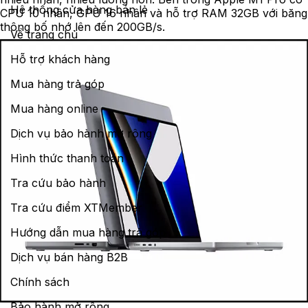
Hệ thống cửa hàng bán lẻ
CPU 10 nhân, GPU 16 nhân và hỗ trợ RAM 32GB với băng
thông bố nhớ lên đến 200GB/s.
Về trang chủ
Hỗ trợ khách hàng
Mua hàng trả góp
Mua hàng online
Dịch vụ bảo hành mở rộng
Hình thức thanh toán
Tra cứu bảo hành
Tra cứu điểm XTMember
Hướng dẫn mua hàng trả góp
Dịch vụ bán hàng B2B
Chính sách
Bảo hành mở rộng