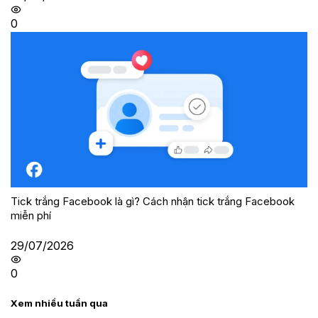
0
Tick trắng Facebook là gì? Cách nhận tick trắng Facebook
miễn phí
29/07/2026
0
Xem nhiều tuần qua