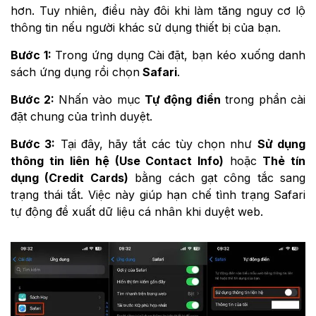
hơn. Tuy nhiên, điều này đôi khi làm tăng nguy cơ lộ
thông tin nếu người khác sử dụng thiết bị của bạn.
Bước 1:
Trong ứng dụng Cài đặt, bạn kéo xuống danh
sách ứng dụng rồi chọn
Safari
.
Bước 2:
Nhấn vào mục
Tự động điền
trong phần cài
đặt chung của trình duyệt.
Bước 3:
Tại đây, hãy tắt các tùy chọn như
Sử dụng
thông tin liên hệ (Use Contact Info)
hoặc
Thẻ tín
dụng (Credit Cards)
bằng cách gạt công tắc sang
trạng thái tắt. Việc này giúp hạn chế tình trạng Safari
tự động đề xuất dữ liệu cá nhân khi duyệt web.