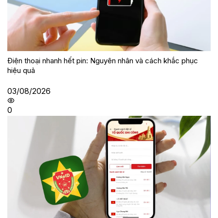
Điện thoại nhanh hết pin: Nguyên nhân và cách khắc phục
hiệu quả
03/08/2026
0