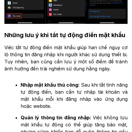
Những lưu ý khi tắt tự động điền mật khẩu
Việc tắt tự động điền mật khẩu giúp hạn chế nguy cơ
lộ thông tin đăng nhập khi người khác sử dụng thiết bị.
Tuy nhiên, bạn cũng cần lưu ý một số điểm để tránh
ảnh hưởng đến trải nghiệm sử dụng hằng ngày.
Nhập mật khẩu thủ công:
Sau khi tắt tính năng
tự động điền, bạn cần tự nhập tài khoản và
mật khẩu mỗi khi đăng nhập vào ứng dụng
hoặc website.
Quản lý thông tin đăng nhập:
Việc không lưu
mật khẩu tự động có thể giúp tăng bảo mật,
nhưng cũng khiến bạn dễ quên thông tin nếu