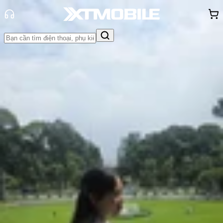
Trang chủ
Tin tức
Thủ thuật
Tin Mới
Đánh Giá - Trên Tay
So Sánh
Tư vấn
Khuyến
mãi
Thủ thuật
Hỏi đáp
App - Game
Thông báo
Khách
hàng - Sự kiện
Hướng dẫn cách tắt gợi ý mật khẩu
trên iPhone nhanh chóng, đơn giản
Hồng Huệ
Ngày đăng:
08/05/2026
Cập nhật:
07/05/2026