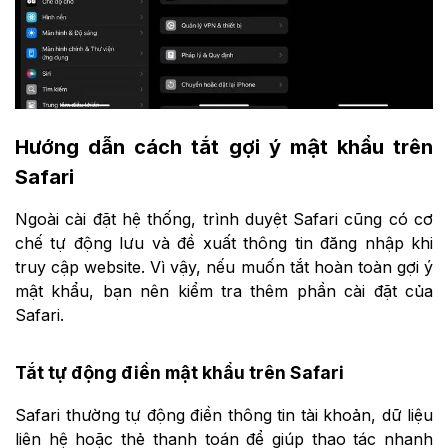
Hướng dẫn cách tắt gợi ý mật khẩu trên
Safari
Ngoài cài đặt hệ thống, trình duyệt Safari cũng có cơ
chế tự động lưu và đề xuất thông tin đăng nhập khi
truy cập website. Vì vậy, nếu muốn tắt hoàn toàn gợi ý
mật khẩu, bạn nên kiểm tra thêm phần cài đặt của
Safari.
Tắt tự động điền mật khẩu trên Safari
Safari thường tự động điền thông tin tài khoản, dữ liệu
liên hệ hoặc thẻ thanh toán để giúp thao tác nhanh