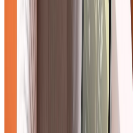
KẾT NỐI VỚI CHÚNG TÔI
Về chúng tôi
Giới thiệu về XTMobile
Liên hệ hợp tác
Hệ thống cửa hàng bán lẻ
Về trang chủ
Hỗ trợ khách hàng
Mua hàng trả góp
Mua hàng online
Dịch vụ bảo hành mở rộng
Hình thức thanh toán