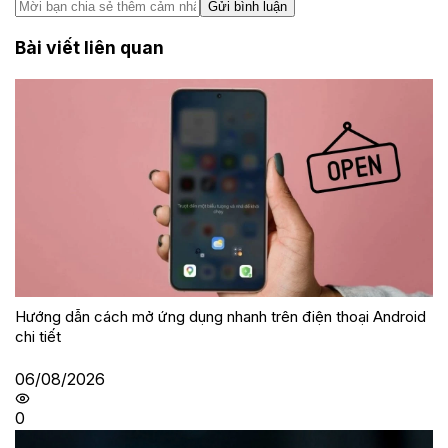
Gửi bình luận
Bài viết liên quan
Hướng dẫn cách mở ứng dụng nhanh trên điện thoại Android
chi tiết
06/08/2026
0