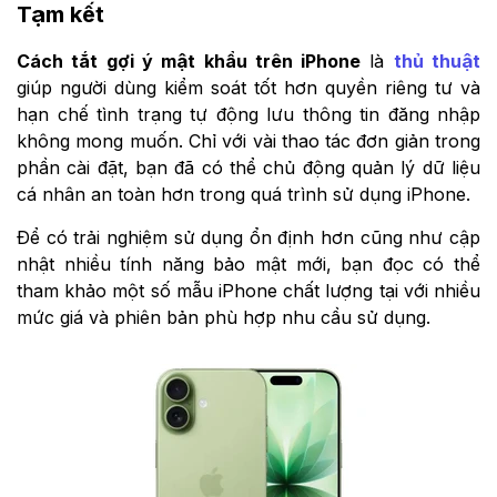
Tạm kết
Cách tắt gợi ý mật khẩu trên iPhone
là
thủ thuật
giúp người dùng kiểm soát tốt hơn quyền riêng tư và
hạn chế tình trạng tự động lưu thông tin đăng nhập
không mong muốn. Chỉ với vài thao tác đơn giản trong
phần cài đặt, bạn đã có thể chủ động quản lý dữ liệu
cá nhân an toàn hơn trong quá trình sử dụng iPhone.
Để có trải nghiệm sử dụng ổn định hơn cũng như cập
nhật nhiều tính năng bảo mật mới, bạn đọc có thể
tham khảo một số mẫu iPhone chất lượng tại với nhiều
mức giá và phiên bản phù hợp nhu cầu sử dụng.