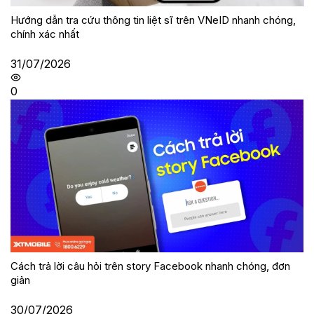
Hướng dẫn tra cứu thông tin liệt sĩ trên VNeID nhanh chóng,
chính xác nhất
31/07/2026
0
Cách trả lời câu hỏi trên story Facebook nhanh chóng, đơn
giản
30/07/2026