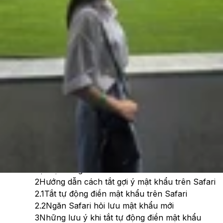
Theo dõi XTMobile trên
Xem nhanh
Ẩn
1
Cách tắt gợi ý mật khẩu trên iPhone trong cài
đặt hệ thống
2
Hướng dẫn cách tắt gợi ý mật khẩu trên Safari
2.1
Tắt tự động điền mật khẩu trên Safari
2.2
Ngăn Safari hỏi lưu mật khẩu mới
3
Những lưu ý khi tắt tự động điền mật khẩu