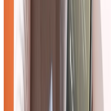
Tra cứu bảo hành
Tra cứu điểm XTMember
Hướng dẫn mua hàng trả góp
Dịch vụ bán hàng B2B
Chính sách
Bảo hành mở rộng
Chính sách dùng sản phẩm 7 ngày miễn phí
Chính sách đổi trả
Chính sách bảo hành
Chính sách bảo mật thông tin
Chính sách kiểm hàng
HỖ TRỢ THANH TOÁN