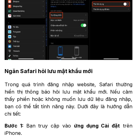
Ngăn Safari hỏi lưu mật khẩu mới
Trong quá trình đăng nhập website, Safari thường
hiển thị thông báo hỏi lưu mật khẩu mới. Nếu cảm
thấy phiền hoặc không muốn lưu dữ liệu đăng nhập,
bạn có thể tắt tính năng này. Dưới đây là hướng dẫn
chi tiết:
Bước 1:
Bạn truy cập vào
ứng dụng Cài đặt
trên
iPhone.