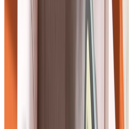
KẾT NỐI VỚI CHÚNG TÔI