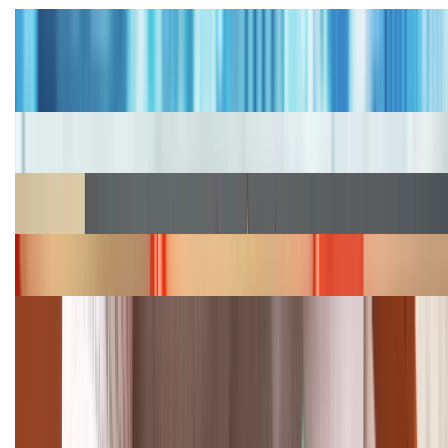
Tư vấn
Bảng giá iPhone cũ mới nhất trong tháng 8 năm
2026, giá siêu hấp dẫn
Cập nhật bảng giá iPhone năm 2026: Giá tốt, ưu đãi
hấp dẫn
Cập nhật bảng giá Galaxy S23 (Plus, Ultra) cũ, mới
năm 2026
Bảng giá iPhone 15 cập nhật mới nhất tháng
08/2026
Cập nhật bảng giá điện thoại Samsung tháng 8:
Giảm đến 15.49 triệu
TỔNG ĐÀI HỖ TRỢ
(08H30 - 21H30)