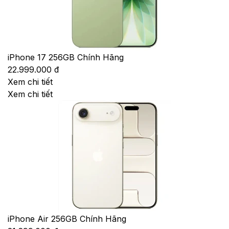
iPhone 17 256GB Chính Hãng
22.999.000 đ
Xem chi tiết
Xem chi tiết
iPhone Air 256GB Chính Hãng