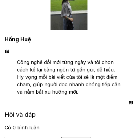
Hồng Huệ
Công nghệ đổi mới từng ngày và tôi chọn
cách kể lại bằng ngôn từ gần gũi, dễ hiểu.
Hy vọng mỗi bài viết của tôi sẽ là một điểm
chạm, giúp người đọc nhanh chóng tiếp cận
và nắm bắt xu hướng mới.
Hỏi và đáp
Có
0
bình luận