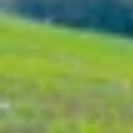
Xem nhanh
Ẩn
1
Hướng dẫn cách chuyển tiếp cuộc gọi tr
1.1
Chuyển tiếp cuộc gọi trên iPhone là gì?
1.2
Hướng dẫn cách cài đặt chuyển tiếp cu
1.3
Cách hủy chuyển tiếp cuộc gọi trên iP
1.4
Cách khắc phục tình trạng chuyển tiếp
1.5
Một số câu hỏi liên quan
1.6
Kết luận
Hướng dẫn cách chuyển tiếp cuộc gọi 
Biết cách chuyển tiếp cuộc gọi trên iPhone sẽ gi
Tính năng này cực kỳ hữu ích với người thường 
chúng tôi sẽ hướng dẫn bạn cách cài đặt chuyển 
Chuyển tiếp cuộc gọi trên iPhone là gì?