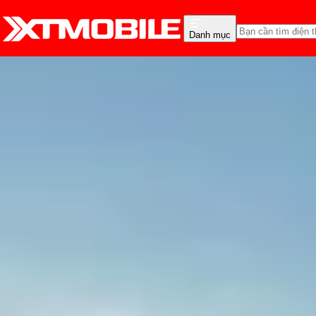
Danh mục
Trang chủ
Tin tức
Thủ thuật
Tin Mới
Đánh Giá - Trên Tay
So Sánh
Tư vấn
Khuy
Hướng dẫn cách chuyển 
Thùy Nguyễn
Ngày đăng:
01/05/2025
Cập nhật:
01/05/2025
Theo dõi XTMobile trên