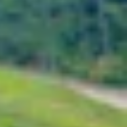
ả khi điện thoại hết pin, mất sóng hoặc đang bận.
g song nhiều số điện thoại. Trong bài viết này,
 Hãy cùng theo dõi nhé!