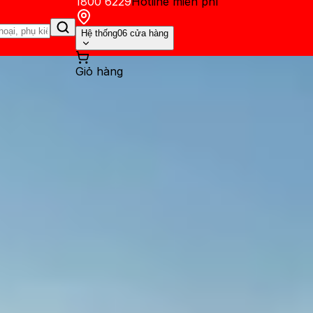
1800 6229
Hotline miễn phí
Hệ thống
06 cửa hàng
Giỏ hàng
ến mãi
Thủ thuật
Hỏi đáp
App - Game
Thông báo
Khách hàng 
tiếp cuộc gọi trên iPhone đơ