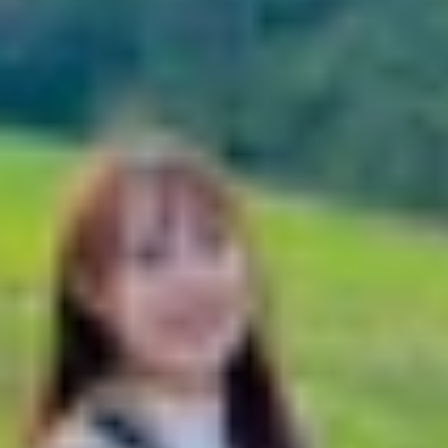
ên iPhone đơn giản, nhanh chóng
ộc gọi trên iPhone
hone
 cuộc gọi trên iPhone không hoạt động
trên iPhone đơn giản, nhanh chóng
úp bạn không bỏ lỡ bất kỳ cuộc gọi quan trọng nào, ngay c
xuyên di chuyển, làm việc nhiều nơi hoặc phải dùng son
tiếp cuộc gọi trên
iPhone
một cách đơn giản, nhanh chóng.