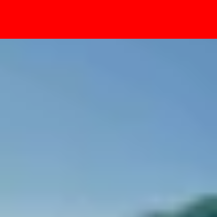
- Sự kiện
n giản