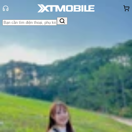
Trang chủ
Tin tức
Thủ thuật
Tin Mới
Đánh Giá - Trên Tay
So Sánh
Tư vấn
Khuyến
mãi
Thủ thuật
Hỏi đáp
App - Game
Thông báo
Khách
hàng - Sự kiện
4 cách tìm kiếm bằng hình ảnh trên
iPhone đơn giản, nhanh chóng
Thùy Nguyễn
Ngày đăng:
16/04/2025
Cập nhật:
16/04/2025