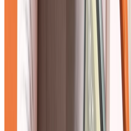
Về chúng tôi
Giới thiệu về XTMobile
Liên hệ hợp tác
Hệ thống cửa hàng bán lẻ
Về trang chủ
Hỗ trợ khách hàng
Mua hàng trả góp
Mua hàng online
Dịch vụ bảo hành mở rộng
Hình thức thanh toán
Tra cứu bảo hành
Tra cứu điểm XTMember