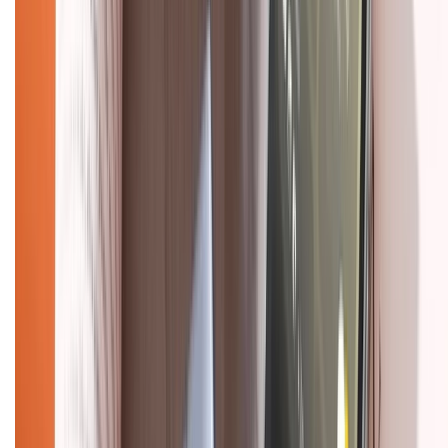
Chính sách đổi trả
Chính sách bảo hành
Chính sách bảo mật thông tin
Chính sách kiểm hàng
HỖ TRỢ THANH TOÁN