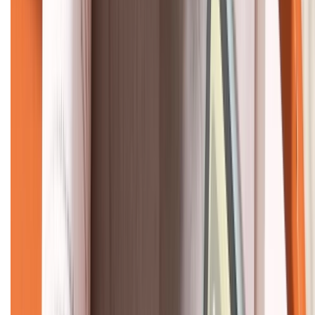
KẾT NỐI VỚI CHÚNG TÔI
CHỨNG NHẬN