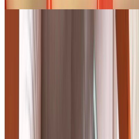
Cập nhật bảng giá điện thoại Samsung tháng 8:
Giảm đến 15.49 triệu
TỔNG ĐÀI HỖ TRỢ
(08H30 - 21H30)
Tư vấn mua hàng (miễn phí):
1800.6229
Khiếu nại - Góp ý:
088.99999.33
Bán hàng doanh nghiệp B2B:
088.99999.22