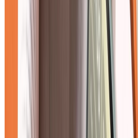
Hướng dẫn mua hàng trả góp
Dịch vụ bán hàng B2B
Chính sách
Bảo hành mở rộng
Chính sách dùng sản phẩm 7 ngày miễn phí
Chính sách đổi trả
Chính sách bảo hành
Chính sách bảo mật thông tin
Chính sách kiểm hàng
TỔNG ĐÀI HỖ TRỢ
Tư vấn mua hàng (miễn phí):
1800.6229
(08h30 - 21h30)