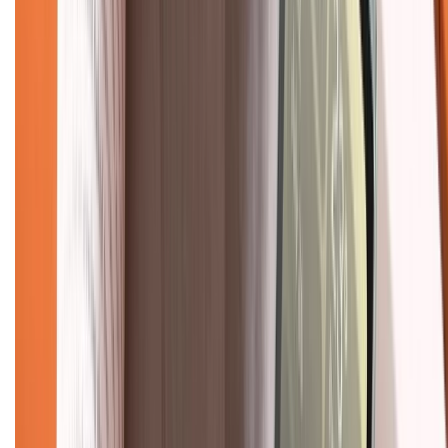
Khiếu nại - Góp ý:
088.99999.33
(09h00 - 18h00)
Trung tâm bảo hành:
028.710.89898
(08h30 - 21h00)
KẾT NỐI VỚI CHÚNG TÔI
Về chúng tôi
Giới thiệu về XTMobile
Liên hệ hợp tác
Hệ thống cửa hàng bán lẻ
Về trang chủ