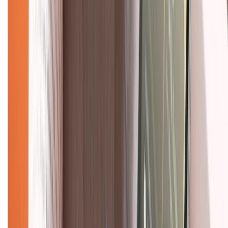
Hỗ trợ khách hàng
Mua hàng trả góp
Mua hàng online
Dịch vụ bảo hành mở rộng
Hình thức thanh toán
Tra cứu bảo hành
Tra cứu điểm XTMember
Hướng dẫn mua hàng trả góp
Dịch vụ bán hàng B2B
Chính sách
Bảo hành mở rộng
Chính sách dùng sản phẩm 7 ngày miễn phí