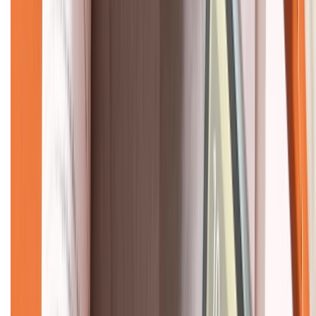
CHỨNG NHẬN
Về chúng tôi
Giới thiệu về XTMobile
Liên hệ hợp tác