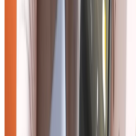
HỖ TRỢ THANH TOÁN
CHỨNG NHẬN