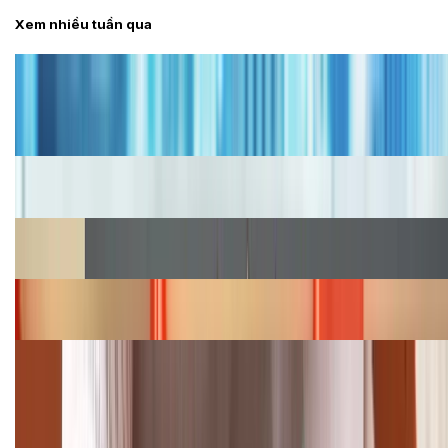
Xem nhiều tuần qua
Tư vấn
Bảng giá iPhone cũ mới nhất trong tháng 8 năm
2026, giá siêu hấp dẫn
Cập nhật bảng giá iPhone năm 2026: Giá tốt, ưu đãi
hấp dẫn
Cập nhật bảng giá Galaxy S23 (Plus, Ultra) cũ, mới
năm 2026
Bảng giá iPhone 15 cập nhật mới nhất tháng
08/2026
Cập nhật bảng giá điện thoại Samsung tháng 8:
Giảm đến 15.49 triệu
TỔNG ĐÀI HỖ TRỢ