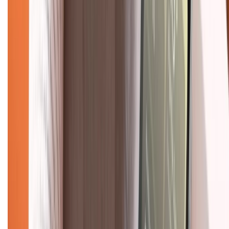
KẾT NỐI VỚI CHÚNG TÔI
Về chúng tôi
Giới thiệu về XTMobile
Liên hệ hợp tác
Hệ thống cửa hàng bán lẻ
Về trang chủ
Hỗ trợ khách hàng
Mua hàng trả góp
Mua hàng online
Dịch vụ bảo hành mở rộng