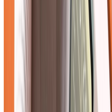
Chính sách dùng sản phẩm 7 ngày miễn phí
Chính sách đổi trả
Chính sách bảo hành
Chính sách bảo mật thông tin
Chính sách kiểm hàng
TỔNG ĐÀI HỖ TRỢ
Tư vấn mua hàng (miễn phí):
1800.6229
(08h30 - 21h30)
Khiếu nại - Góp ý:
088.99999.33
(09h00 - 18h00)
Trung tâm bảo hành:
028.710.89898
(08h30 - 21h00)