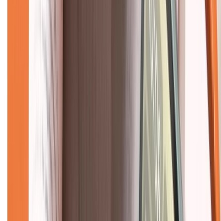
Hệ thống cửa hàng bán lẻ
Về trang chủ
Hỗ trợ khách hàng
Mua hàng trả góp
Mua hàng online
Dịch vụ bảo hành mở rộng
Hình thức thanh toán
Tra cứu bảo hành
Tra cứu điểm XTMember
Hướng dẫn mua hàng trả góp
Dịch vụ bán hàng B2B
Chính sách
Bảo hành mở rộng