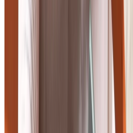
(08H30 - 21H30)
Tư vấn mua hàng (miễn phí):
1800.6229
Khiếu nại - Góp ý:
088.99999.33
Bán hàng doanh nghiệp B2B:
088.99999.22
HỖ TRỢ THANH TOÁN