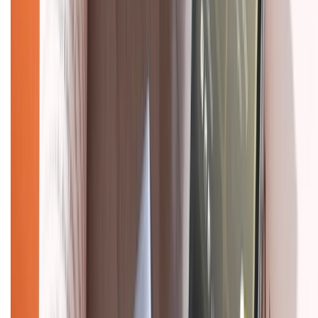
Hình thức thanh toán
Tra cứu bảo hành
Tra cứu điểm XTMember
Hướng dẫn mua hàng trả góp
Dịch vụ bán hàng B2B
Chính sách
Bảo hành mở rộng
Chính sách dùng sản phẩm 7 ngày miễn phí
Chính sách đổi trả
Chính sách bảo hành
Chính sách bảo mật thông tin
Chính sách kiểm hàng