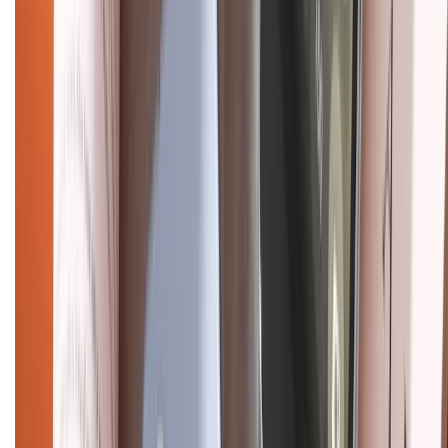
Điện thoại iPhone
iPhone 17 Pro Max
iPhone 17
Pro
iPhone 17
iPhone 16
iPhone 16 Pro Max
iPhone 15
Pro Max
iPhone 15
Điện thoại Samsung
Samsung S26
Ultra
Samsung S26
Samsung S25
iPhone cũ
iPhone 17
cũ
iPhone 16 cũ
iPhone 16 Pro Max cũ
Copyright @2012 HỘ KINH DOANH CỬA HÀNG ĐIỆN THOẠI DI ĐỘNG
XTMOBILE. Số GPKD: 41A8052143 – Cấp ngày 11/05/2023. Địa chỉ: 50
Trần Quang Khải, Phường Tân Định, Quận 1, TP.HCM. Điện thoại:
1800.6229 (Miễn Phí)
Email: xtmobile.sg@gmail.com. Chịu trách nhiệm nội dung: Lê Xuân
Hoà