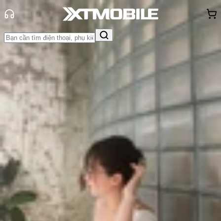
Trang chủ
Tin tức
Thủ thuật
Tin Mới
Đánh Giá - Trên Tay
So Sánh
Tư vấn
Khuyến
mãi
Thủ thuật
Hỏi đáp
App - Game
Thông báo
Khách
hàng - Sự kiện
Hướng dẫn cách hủy đơn hàng
Temu chi tiết và đơn giản nhất
Triệu Vy
Ngày đăng:
05/11/2024
Cập nhật:
05/11/2024