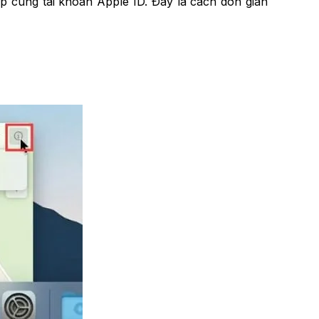
ập cùng tài khoản Apple ID. Đây là cách đơn giản