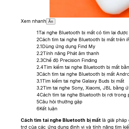
Xem nhanh
Ẩn
1
Tai nghe Bluetooth bị mất có tìm lại đượ
2
Cách tìm tai nghe Bluetooth bị mất trên 
2.1
Dùng ứng dụng Find My
2.2
Tính năng Phát âm thanh
2.3
Chế độ Precision Finding
2.4
Tìm kiếm tai nghe Bluetooth bị mất 
3
Cách tìm tai nghe Bluetooth bị mất Andro
3.1
Tìm kiếm tai nghe Galaxy Buds bị mất
3.2
Tìm tai nghe Sony, Xiaomi, JBL bằng 
4
Cách tìm tai nghe Bluetooth bị rơi trong
5
Câu hỏi thường gặp
6
Kết luận
Cách tìm tai nghe Bluetooth bị mất
là giải pháp
trợ của các ứng dụng định vị và tính năng tìm ki