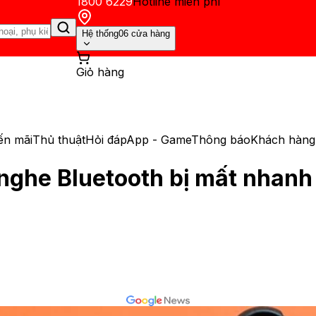
1800 6229
Hotline miễn phí
Hệ thống
06 cửa hàng
Giỏ hàng
ến mãi
Thủ thuật
Hỏi đáp
App - Game
Thông báo
Khách hàng 
 nghe Bluetooth bị mất nhanh