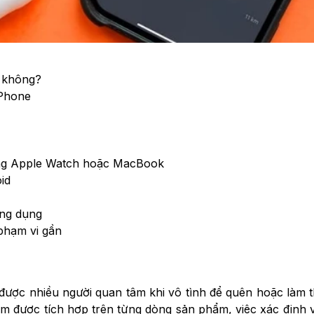
c không?
iPhone
bằng Apple Watch hoặc MacBook
id
ứng dụng
 phạm vi gần
 được nhiều người quan tâm khi vô tình để quên hoặc làm th
ếm được tích hợp trên từng dòng sản phẩm, việc xác định vị