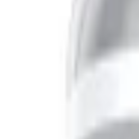
Tai nghe Samsung Galaxy B
Đánh giá
Thông số kỹ thuật
Thông tin sản phẩm
Giá sản phẩm
4.299.000đ
Màu sắc
Bạc
Xám
4.299.000 đ
4.599.000 đ
MUA NGAY
TRẢ GÓP
Giao nhanh từ 2 giờ hoặc nhận tại cửa hàng
Xem hệ thống
6
cửa hàng :
XTmobile - 666-668 Lê Hồng Phong, phường Diên Hồng, 