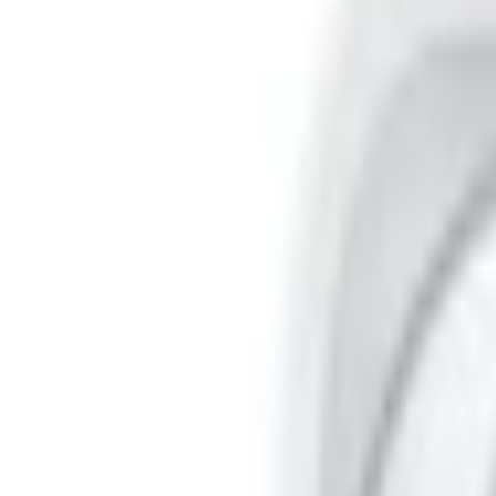
1800.6229
- Miễn phí