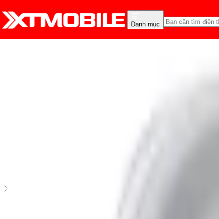
Danh mục
Trang chủ
Phụ Kiện
Tai nghe
Tai nghe Samsung
Tai nghe Samsung Galaxy Buds 4
5
2
đánh giá