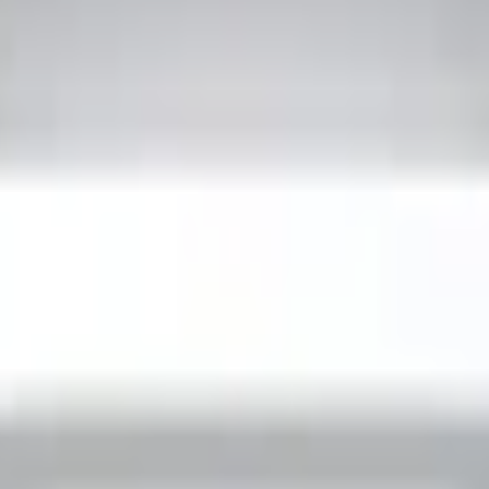
uds 4
TP. Hồ Chí Minh