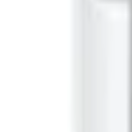
Xem chỉ đường
XTmobile - 437 Quang Trung, phường Gò Vấp, TP. Hồ Chí