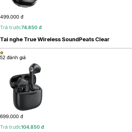
499.000
đ
Trả trước
74.850
đ
Tai nghe True Wireless SoundPeats Clear
5
2
đánh giá
699.000
đ
Trả trước
104.850
đ