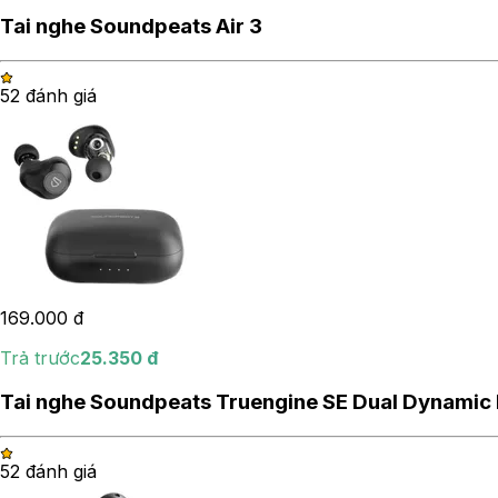
Tai nghe Soundpeats Air 3
5
2
đánh giá
169.000
đ
Trả trước
25.350
đ
Tai nghe Soundpeats Truengine SE Dual Dynamic 
5
2
đánh giá