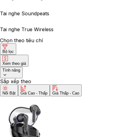
Tai nghe Soundpeats
Tai nghe True Wireless
Chọn theo tiêu chí
Bộ lọc
Xem theo giá
Tính năng
Sắp xếp theo
Nổi Bật
Giá Cao - Thấp
Giá Thấp - Cao