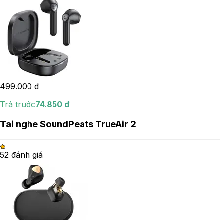
499.000
đ
Trả trước
74.850
đ
Tai nghe SoundPeats TrueAir 2
5
2
đánh giá