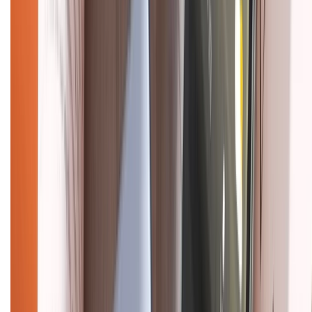
CHỨNG NHẬN
Điện thoại iPhone
iPhone 17 Pro Max
iPhone 17
Pro
iPhone 17
iPhone 16
iPhone 16 Pro Max
iPhone 15
Pro Max
iPhone 15
Điện thoại Samsung
Samsung S26
Ultra
Samsung S26
Samsung S25
iPhone cũ
iPhone 17