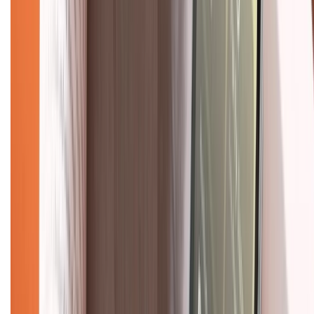
Hệ thống cửa hàng bán lẻ
Về trang chủ
Hỗ trợ khách hàng
Mua hàng trả góp
Mua hàng online
Dịch vụ bảo hành mở rộng
Hình thức thanh toán
Tra cứu bảo hành
Tra cứu điểm XTMember
Hướng dẫn mua hàng trả góp
Dịch vụ bán hàng B2B
Chính sách
Bảo hành mở rộng