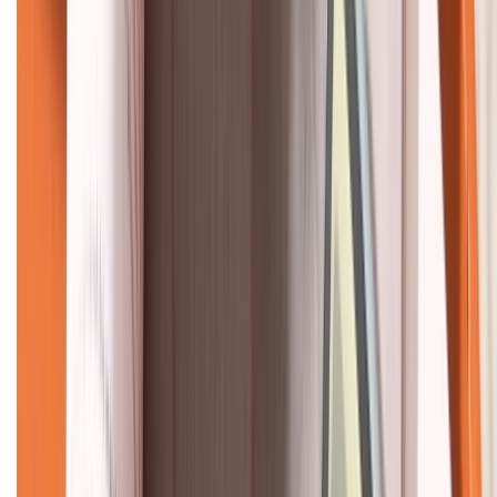
KẾT NỐI VỚI CHÚNG TÔI
CHỨNG NHẬN