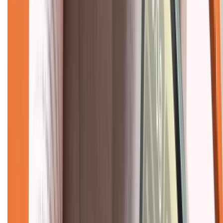
Tra cứu bảo hành
Tra cứu điểm XTMember
Hướng dẫn mua hàng trả góp
Dịch vụ bán hàng B2B
Chính sách
Bảo hành mở rộng
Chính sách dùng sản phẩm 7 ngày miễn phí
Chính sách đổi trả
Chính sách bảo hành
Chính sách bảo mật thông tin
Chính sách kiểm hàng
TỔNG ĐÀI HỖ TRỢ
Tư vấn mua hàng (miễn phí):