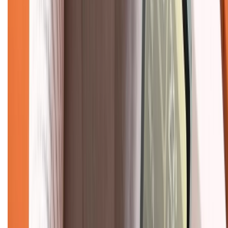
1800.6229
(08h30 - 21h30)
Khiếu nại - Góp ý:
088.99999.33
(09h00 - 18h00)
Trung tâm bảo hành:
028.710.89898
(08h30 - 21h00)
KẾT NỐI VỚI CHÚNG TÔI
Về chúng tôi
Giới thiệu về XTMobile
Liên hệ hợp tác