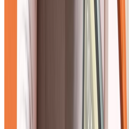
Về chúng tôi
Giới thiệu về XTMobile
Liên hệ hợp tác
Hệ thống cửa hàng bán lẻ
Về trang chủ
Hỗ trợ khách hàng
Mua hàng trả góp
Mua hàng online
Dịch vụ bảo hành mở rộng
Hình thức thanh toán