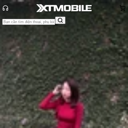
Trang chủ
Tin tức
Thủ thuật
Tin Mới
Đánh Giá - Trên Tay
So Sánh
Tư vấn
Khuyến
mãi
Thủ thuật
Hỏi đáp
App - Game
Thông báo
Khách
hàng - Sự kiện
Cách tra cứu số điện thoại shipper
Shopee Express mới nhất
Anh Thư
Ngày đăng:
04/11/2024
Cập nhật:
04/11/2024