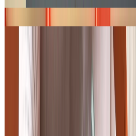
Bảng giá iPhone 15 cập nhật mới nhất tháng
08/2026
Cập nhật bảng giá điện thoại Samsung tháng 8:
Giảm đến 15.49 triệu
TỔNG ĐÀI HỖ TRỢ
(08H30 - 21H30)
Tư vấn mua hàng (miễn phí):
1800.6229
Khiếu nại - Góp ý:
088.99999.33
Bán hàng doanh nghiệp B2B: