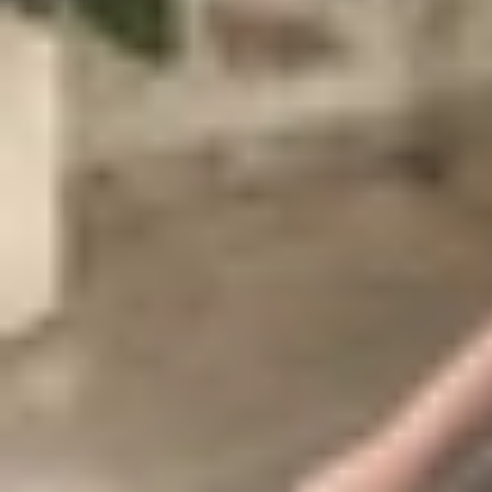
iPhone báo cuộc gọi bị hủy là sao?
Khi
iPhone
hiển thị thông báo “cuộc gọi bị hủy”, 
hai bên bắt đầu trò chuyện. Trên màn hình, bạn c