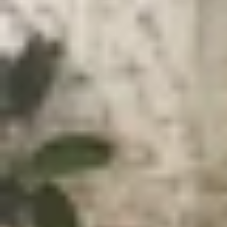
Xem nhanh
Ẩn
1
iPhone báo cuộc gọi bị hủy là sao?
2
Nguyên nhân khiến iPhone báo cuộc gọi
3
Cách khắc phục iPhone báo cuộc gọi bị
3.1
Đảm bảo không vô tình ấn hủy cuộc gọ
3.2
Khởi động lại iPhone của bạn
3.3
Kiểm tra cài đặt cuộc gọi
3.4
Vệ sinh khay SIM định kỳ
3.5
Mang iPhone đến cửa hàng sửa chữa u
4
Lời kết
iPhone báo cuộc gọi bị hủy
là thông báo khiến nh
thể xuất hiện bất chợt, lặp lại nhiều lần trong 
Bài viết dưới đây của XTmobile sẽ giúp bạn hiểu r
huống cụ thể. Cùng khám phá ngay nhé!