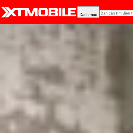
Danh mục
Trang chủ
Tin tức
Thủ thuật
Tin Mới
Đánh Giá - Trên Tay
So Sánh
Tư vấn
Khuy
iPhone báo cuộc gọi bị
Triệu Vy
Ngày đăng:
03/02/2026
Cập nhật:
03/02/2026
Theo dõi XTMobile trên