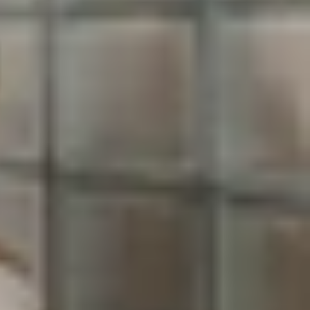
nói gì thì cuộc gọi đã kết thúc. Tình trạng này có
ng việc cũng như sinh hoạt.
ảy ra và đâu là cách xử lý phù hợp trong từng tình