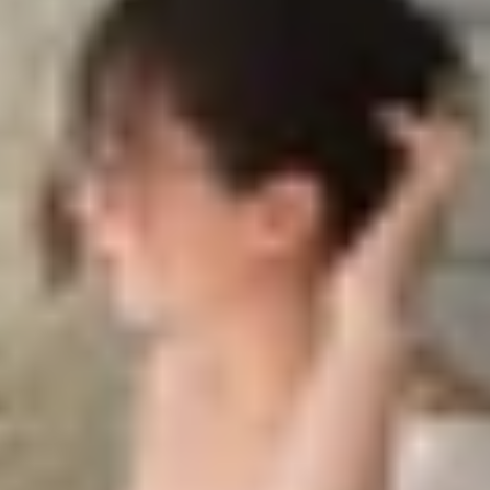
 bị hủy
 hủy
i
y tín
iều người bối rối, nhất là khi vừa bấm gọi nhưng chưa kịp 
ngày, làm gián đoạn liên lạc và ảnh hưởng không nhỏ đến cô
õ thông báo cuộc gọi bị hủy trên iPhone là gì, vì sao lỗi x