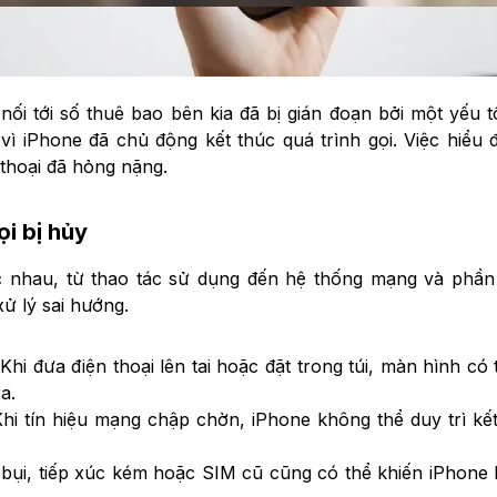
ối tới số thuê bao bên kia đã bị gián đoạn bởi một yếu t
 vì iPhone đã chủ động kết thúc quá trình gọi. Việc hiể
 thoại đã hỏng nặng.
i bị hủy
ác nhau, từ thao tác sử dụng đến hệ thống mạng và phần
ử lý sai hướng.
 Khi đưa điện thoại lên tai hoặc đặt trong túi, màn hình 
a.
Khi tín hiệu mạng chập chờn, iPhone không thể duy trì kế
bụi, tiếp xúc kém hoặc SIM cũ cũng có thể khiến iPhone k