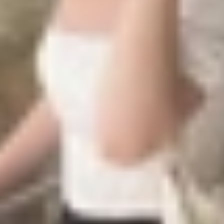
điều đó có nghĩa là kết nối thoại đã bị kết thúc trước khi
ó thể thấy trạng thái “Canceled” hoặc “Call Failed” gần nh