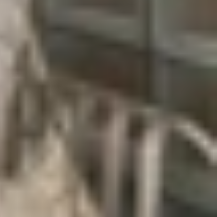
 cuộc gọi được thiết lập hoàn chỉnh hoặc trước khi
ư ngay lập tức sau khi nhấn nút gọi.