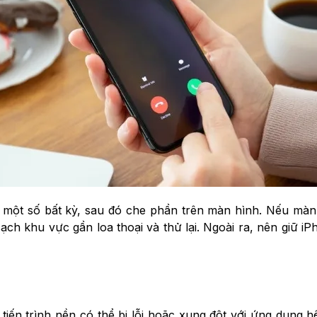
 một số bất kỳ, sau đó che phần trên màn hình. Nếu màn 
ạch khu vực gần loa thoại và thử lại. Ngoài ra, nên giữ iP
 tiến trình nền có thể bị lỗi hoặc xung đột với ứng dụng 