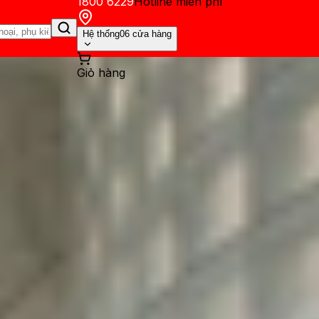
1800 6229
Hotline miễn phí
Hệ thống
06 cửa hàng
Giỏ hàng
ến mãi
Thủ thuật
Hỏi đáp
App - Game
Thông báo
Khách hàng 
 hủy là sao? Nguyên nhân và