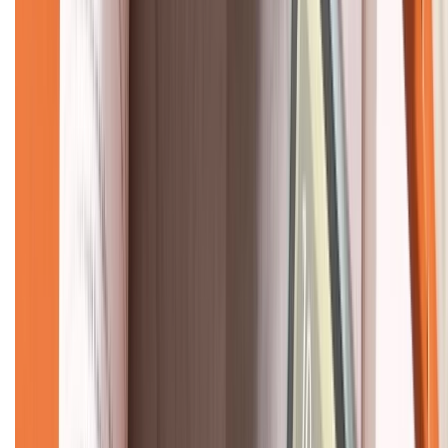
CHỨNG NHẬN
Về chúng tôi
Giới thiệu về XTMobile
Liên hệ hợp tác
Hệ thống cửa hàng bán lẻ
Về trang chủ
Hỗ trợ khách hàng