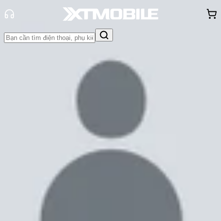
Trang chủ
Tin tức
Thủ thuật
Tin Mới
Đánh Giá - Trên Tay
So Sánh
Tư vấn
Khuyến
mãi
Thủ thuật
Hỏi đáp
App - Game
Thông báo
Khách
hàng - Sự kiện
Cách giới hạn người dùng 4G trên
điện thoại để tránh nhanh hết data!
Trúc Huỳnh
Ngày đăng:
20/08/2025
Cập nhật:
20/08/2025