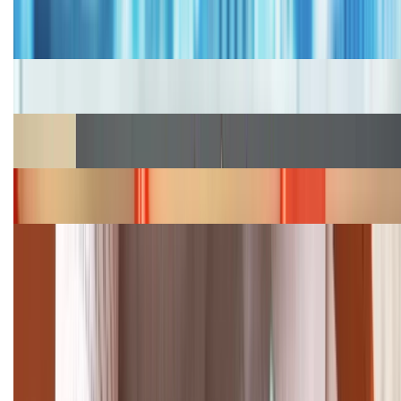
Bảng giá iPhone cũ mới nhất trong tháng 8 năm
2026, giá siêu hấp dẫn
Cập nhật bảng giá iPhone năm 2026: Giá tốt, ưu đãi
hấp dẫn
Cập nhật bảng giá Galaxy S23 (Plus, Ultra) cũ, mới
năm 2026
Bảng giá iPhone 15 cập nhật mới nhất tháng
08/2026
Cập nhật bảng giá điện thoại Samsung tháng 8:
Giảm đến 15.49 triệu
TỔNG ĐÀI HỖ TRỢ
(08H30 - 21H30)
Tư vấn mua hàng (miễn phí):