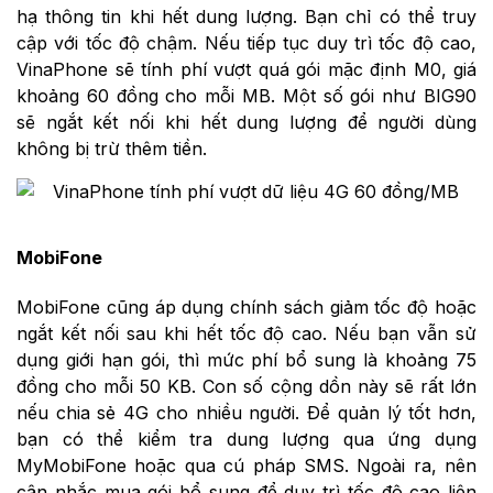
hạ thông tin khi hết dung lượng. Bạn chỉ có thể truy
cập với tốc độ chậm. Nếu tiếp tục duy trì tốc độ cao,
VinaPhone sẽ tính phí vượt quá gói mặc định M0, giá
khoảng 60 đồng cho mỗi MB. Một số gói như BIG90
sẽ ngắt kết nối khi hết dung lượng để người dùng
không bị trừ thêm tiền.
MobiFone
MobiFone cũng áp dụng chính sách giảm tốc độ hoặc
ngắt kết nối sau khi hết tốc độ cao. Nếu bạn vẫn sử
dụng giới hạn gói, thì mức phí bổ sung là khoảng 75
đồng cho mỗi 50 KB. Con số cộng dồn này sẽ rất lớn
nếu chia sẻ 4G cho nhiều người. Để quản lý tốt hơn,
bạn có thể kiểm tra dung lượng qua ứng dụng
MyMobiFone hoặc qua cú pháp SMS. Ngoài ra, nên
cân nhắc mua gói bổ sung để duy trì tốc độ cao liên