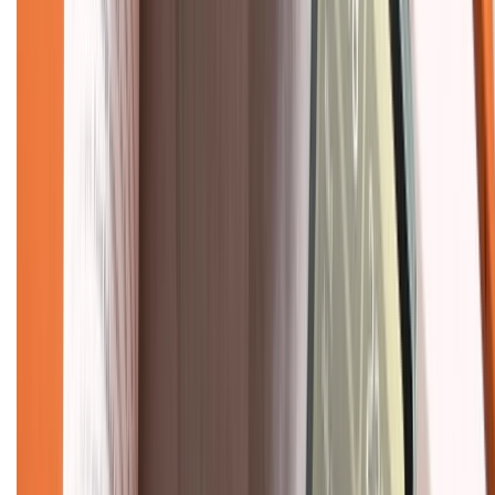
Chính sách bảo hành
Chính sách bảo mật thông tin
Chính sách kiểm hàng
TỔNG ĐÀI HỖ TRỢ
Tư vấn mua hàng (miễn phí):
1800.6229
(08h30 - 21h30)
Khiếu nại - Góp ý:
088.99999.33
(09h00 - 18h00)
Trung tâm bảo hành:
028.710.89898
(08h30 - 21h00)
KẾT NỐI VỚI CHÚNG TÔI