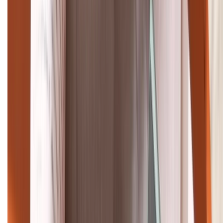
1800.6229
Khiếu nại - Góp ý:
088.99999.33
Bán hàng doanh nghiệp B2B:
088.99999.22
HỖ TRỢ THANH TOÁN