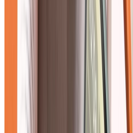
Mua hàng trả góp
Mua hàng online
Dịch vụ bảo hành mở rộng
Hình thức thanh toán
Tra cứu bảo hành
Tra cứu điểm XTMember
Hướng dẫn mua hàng trả góp
Dịch vụ bán hàng B2B
Chính sách
Bảo hành mở rộng
Chính sách dùng sản phẩm 7 ngày miễn phí
Chính sách đổi trả