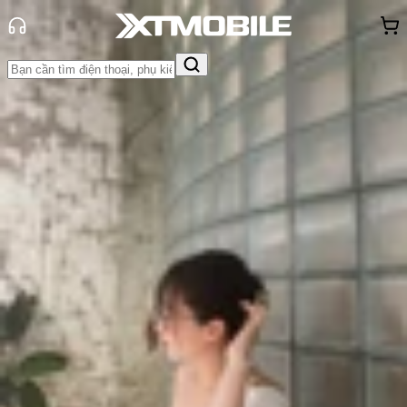
Trang chủ
Tin tức
Tư vấn
Tin Mới
Đánh Giá - Trên Tay
So Sánh
Tư vấn
Khuyến
mãi
Thủ thuật
Hỏi đáp
App - Game
Thông báo
Khách
hàng - Sự kiện
Top điện thoại 4G giá rẻ đáng mua
2025 cho người dùng phổ thông
Triệu Vy
Ngày đăng:
13/06/2025
Cập nhật:
13/06/2025