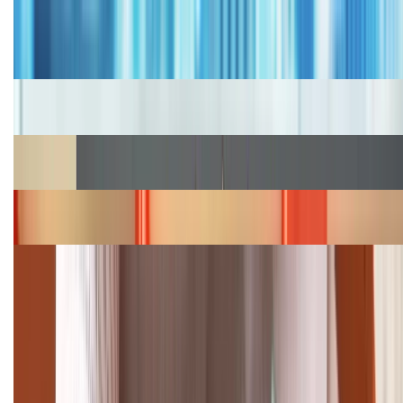
Bảng giá iPhone cũ mới nhất trong tháng 8 năm
2026, giá siêu hấp dẫn
Cập nhật bảng giá iPhone năm 2026: Giá tốt, ưu đãi
hấp dẫn
Cập nhật bảng giá Galaxy S23 (Plus, Ultra) cũ, mới
năm 2026
Bảng giá iPhone 15 cập nhật mới nhất tháng
08/2026
Cập nhật bảng giá điện thoại Samsung tháng 8:
Giảm đến 15.49 triệu
TỔNG ĐÀI HỖ TRỢ
(08H30 - 21H30)