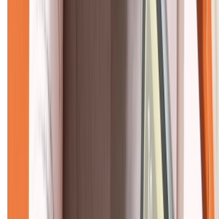
CHỨNG NHẬN
Về chúng tôi
Giới thiệu về XTMobile
Liên hệ hợp tác
Hệ thống cửa hàng bán lẻ
Về trang chủ