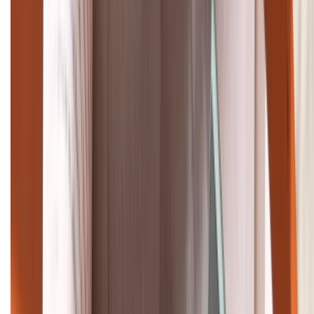
Tư vấn mua hàng (miễn phí):
1800.6229
Khiếu nại - Góp ý:
088.99999.33
Bán hàng doanh nghiệp B2B:
088.99999.22
HỖ TRỢ THANH TOÁN