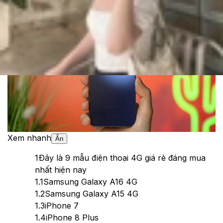
Theo dõi XTMobile trên
Xem nhanh
Ẩn
1
Đây là 9 mẫu điện thoại 4G giá rẻ đáng mua
nhất hiện nay
1.1
Samsung Galaxy A16 4G
1.2
Samsung Galaxy A15 4G
1.3
iPhone 7
1.4
iPhone 8 Plus