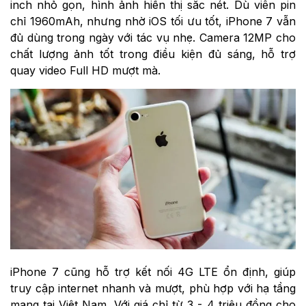
inch nhỏ gọn, hình ảnh hiển thị sắc nét. Dù viên pin
chỉ 1960mAh, nhưng nhờ iOS tối ưu tốt, iPhone 7 vẫn
đủ dùng trong ngày với tác vụ nhẹ. Camera 12MP cho
chất lượng ảnh tốt trong điều kiện đủ sáng, hỗ trợ
quay video Full HD mượt mà.
iPhone 7 cũng hỗ trợ kết nối 4G LTE ổn định, giúp
truy cập internet nhanh và mượt, phù hợp với hạ tầng
mạng tại Việt Nam. Với giá chỉ từ 3 - 4 triệu đồng cho