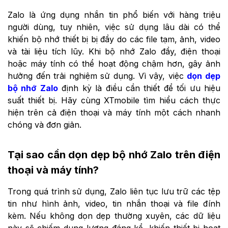
Zalo là ứng dụng nhắn tin phổ biến với hàng triệu
người dùng, tuy nhiên, việc sử dụng lâu dài có thể
khiến bộ nhớ thiết bị bị đầy do các file tạm, ảnh, video
và tài liệu tích lũy. Khi bộ nhớ Zalo đầy, điện thoại
hoặc máy tính có thể hoạt động chậm hơn, gây ảnh
hưởng đến trải nghiệm sử dụng. Vì vậy, việc
dọn dẹp
bộ nhớ Zalo
định kỳ là điều cần thiết để tối ưu hiệu
suất thiết bị. Hãy cùng XTmobile tìm hiểu cách thực
hiện trên cả điện thoại và máy tính một cách nhanh
chóng và đơn giản.
Tại sao cần dọn dẹp bộ nhớ Zalo trên điện
thoại và máy tính?
Trong quá trình sử dụng, Zalo liên tục lưu trữ các tệp
tin như hình ảnh, video, tin nhắn thoại và file đính
kèm. Nếu không dọn dẹp thường xuyên, các dữ liệu
này sẽ chiếm dung lượng đáng kể, khiến thiết bị hoạt