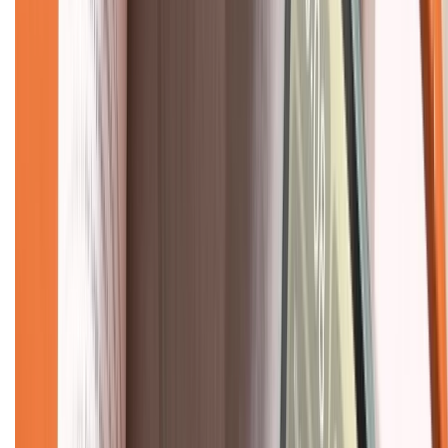
Tra cứu bảo hành
Tra cứu điểm XTMember
Hướng dẫn mua hàng trả góp
Dịch vụ bán hàng B2B
Chính sách
Bảo hành mở rộng
Chính sách dùng sản phẩm 7 ngày miễn phí
Chính sách đổi trả
Chính sách bảo hành
Chính sách bảo mật thông tin
Chính sách kiểm hàng
TỔNG ĐÀI HỖ TRỢ