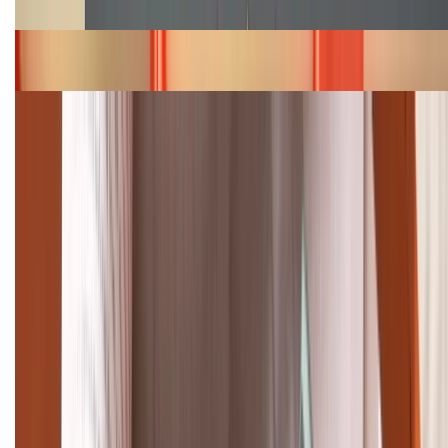
Bảng giá iPhone 15 cập nhật mới nhất tháng
08/2026
Cập nhật bảng giá điện thoại Samsung tháng 8:
Giảm đến 15.49 triệu
TỔNG ĐÀI HỖ TRỢ
(08H30 - 21H30)
Tư vấn mua hàng (miễn phí):
1800.6229
Khiếu nại - Góp ý:
088.99999.33
Bán hàng doanh nghiệp B2B: