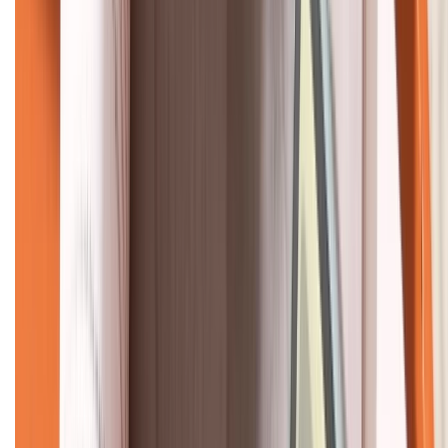
KẾT NỐI VỚI CHÚNG TÔI
CHỨNG NHẬN