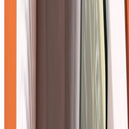
Tư vấn mua hàng (miễn phí):
1800.6229
(08h30 - 21h30)
Khiếu nại - Góp ý:
088.99999.33
(09h00 - 18h00)
Trung tâm bảo hành:
028.710.89898
(08h30 - 21h00)
KẾT NỐI VỚI CHÚNG TÔI
Về chúng tôi
Giới thiệu về XTMobile
Liên hệ hợp tác