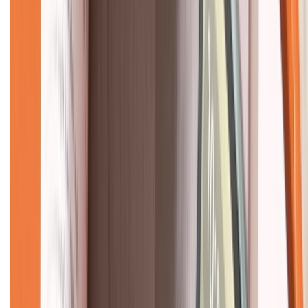
Về chúng tôi
Giới thiệu về XTMobile
Liên hệ hợp tác
Hệ thống cửa hàng bán lẻ
Về trang chủ
Hỗ trợ khách hàng
Mua hàng trả góp
Mua hàng online
Dịch vụ bảo hành mở rộng
Hình thức thanh toán