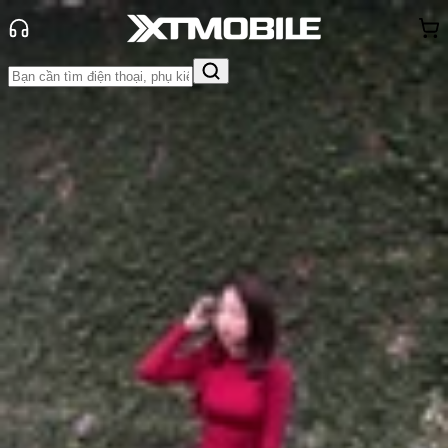
Trang chủ
Tin tức
Thủ thuật
Tin Mới
Đánh Giá - Trên Tay
So Sánh
Tư vấn
Khuyến
mãi
Thủ thuật
Hỏi đáp
App - Game
Thông báo
Khách
hàng - Sự kiện
Cách dọn dẹp bộ nhớ Zalo trên điện
thoại và máy tính nhanh chóng
Anh Thư
Ngày đăng:
19/02/2025
Cập nhật:
19/02/2025