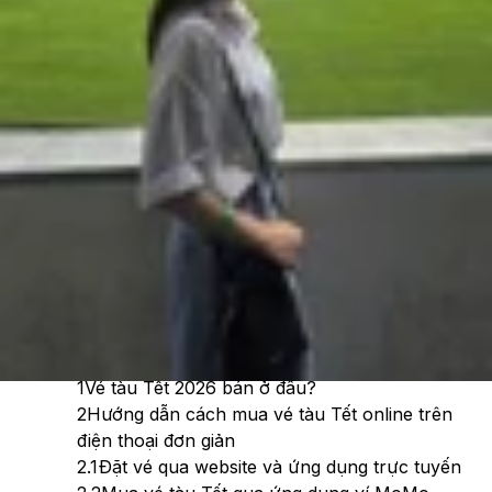
Cập nhật:
11/07/2026
Theo dõi XTMobile trên
Xem nhanh
Ẩn
1
Vé tàu Tết 2026 bán ở đâu?
2
Hướng dẫn cách mua vé tàu Tết online trên
điện thoại đơn giản
2.1
Đặt vé qua website và ứng dụng trực tuyến