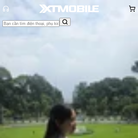
Trang chủ
Tin tức
Thủ thuật
Tin Mới
Đánh Giá - Trên Tay
So Sánh
Tư vấn
Khuyến
mãi
Thủ thuật
Hỏi đáp
App - Game
Thông báo
Khách
hàng - Sự kiện
Hướng dẫn cách đặt vé tàu Tết
online trên điện thoại đơn giản,
nhanh chóng
Hồng Huệ
Ngày đăng:
20/01/2026