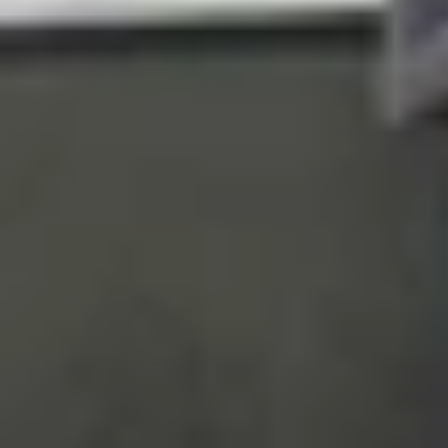
Dữ liệu được tự động thu thập và lưu trong ứng
chỉ số vận động khác. Tính năng này hoạt động 
ngày, theo tuần hoặc theo tháng.
Cách bật tính năng đếm bước chân trê
Trước khi theo dõi số bước chân, bạn cần đảm bảo
Bước 1:
Truy cập vào ứng dụng
Cài đặt (Setting
Bước 2:
Chọn mục
Quyền riêng tư & Bảo mật (P
Bước 3:
Tiến hành bật công tắc ở mục
Theo dõi 