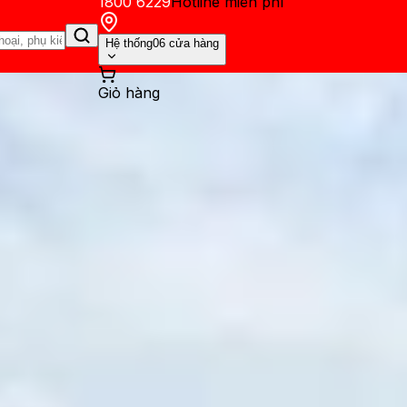
1800 6229
Hotline miễn phí
Hệ thống
06 cửa hàng
Giỏ hàng
ến mãi
Thủ thuật
Hỏi đáp
App - Game
Thông báo
Khách hàng 
 năng đếm bước chân trên iP