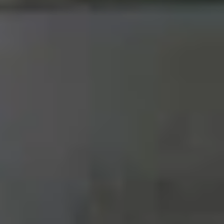
ng đã di chuyển, lượng calo tiêu hao cùng nhiều
gười dùng dễ dàng theo dõi mức độ vận động hằng
 bị. Các bước thực hiện như sau:
hể chất (Motion & Fitness)
.
ỏe (Health)
cũng đã được kích hoạt màu xanh.