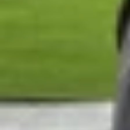
Chế độ đếm bước chân trên
iPhone
là tính năn
nhận số bước chân khi bạn mang theo thiết bị tro