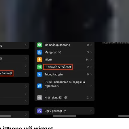
h iPhone với widget