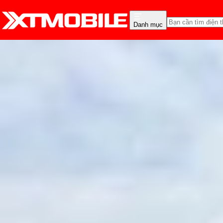
Danh mục
Trang chủ
Tin tức
Thủ thuật
Tin Mới
Đánh Giá - Trên Tay
So Sánh
Tư vấn
Khuy
Hướng dẫn cách bật tính
Hồng Huệ
Ngày đăng:
28/06/2026
Cập nhật:
17/07/2026
Theo dõi XTMobile trên