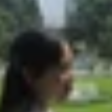
 iPhone
iPhone với widget
ày trong Apple Health
hone kết hợp Apple Watch
nhất hiện nay
e
giúp bạn dễ dàng theo dõi hoạt động hàng ngày mà khô
tích hợp trực tiếp với ứng dụng Sức khỏe (Health). Dưới 