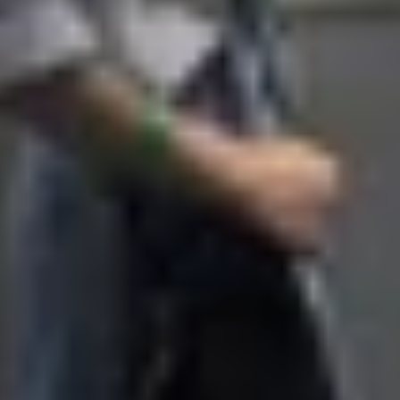
 dụng Sức khỏe (Health), bao gồm số bước đi, quãng đườ
liên tục ở chế độ nền với mức tiêu thụ pin thấp, giúp n
n iPhone
 tính năng theo dõi thể chất đã được kích hoạt trên thiết
s)
trên máy.
rivacy & Security)
> Nhấn chọn phân mục
Di chuyển & T
thể chất (Fitness Tracking)
và đảm bảo ứng dụng
Sức kh