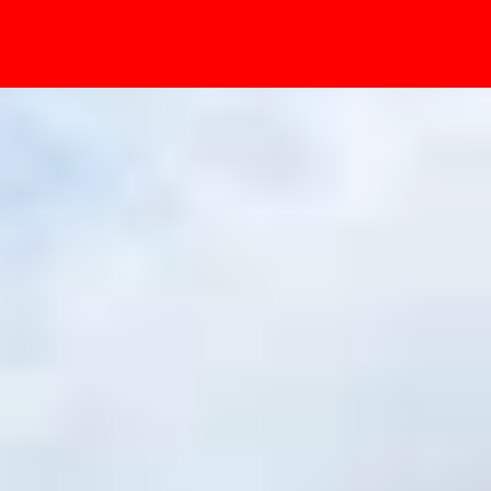
- Sự kiện
hone chi tiết