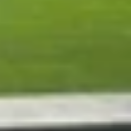
 cảm biến gia tốc và con quay hồi chuyển để ghi