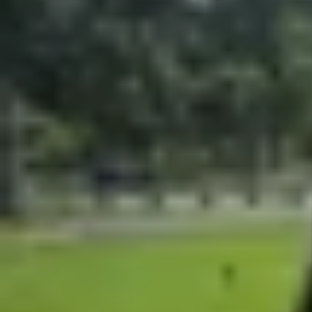
Xem nhanh
Ẩn
1
Chế độ đếm bước chân iPhone là gì?
2
Cách bật tính năng đếm bước chân trên
3
Cách hiển thị số bước chân ra màn hình 
4
Cách xem chi tiết số bước chân hằng ng
5
Hướng dẫn cách đếm bước chân trên iP
6
Top app đếm bước chân trên iPhone tốt 
7
Câu hỏi thường gặp
8
Tạm kết
Cách bật tính năng đếm bước chân trên iPhon
cảm biến chuyển động tích hợp sẵn trên iPhone, 
hoạt và sử dụng hiệu quả.
Chế độ đếm bước chân iPhone là gì?