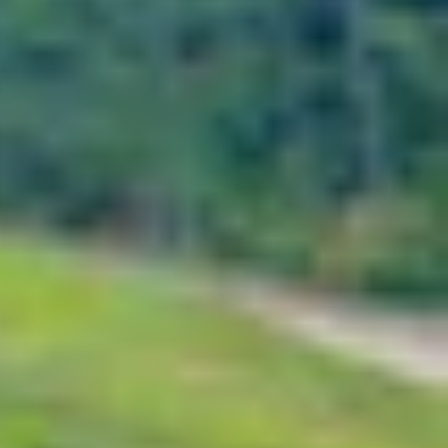
 2025, đánh dấu một bước tiến mới trong lĩnh vực
ến khả năng tích hợp âm thanh cực kỳ sống động.
hi tiết và khám phá cách tạo video AI Veo 3 hiệu