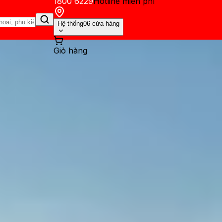
1800 6229
Hotline miễn phí
Hệ thống
06 cửa hàng
Giỏ hàng
ến mãi
Thủ thuật
Hỏi đáp
App - Game
Thông báo
Khách hàng 
deo AI Veo 3 trên Google AI S