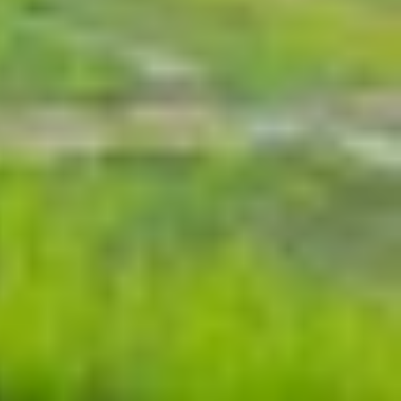
chính thức ra mắt tại sự kiện Google I/O 2025 vào
o chất lượng cao kèm âm thanh đồng bộ, đánh dấu