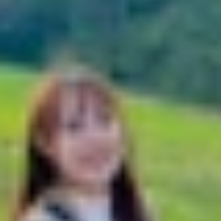
ông cụ tạo video AI mới từ Google
n Google AI Studio
 Studio?
 công cụ tạo video AI mới từ Google
g AI cực kỳ ấn tượng Veo 2 và Veo 3 tại sự kiện Google I/O
 trải nghiệm khác biệt, từ những tính năng cơ bản cho đ
ao? Hãy tham khảo bài viết này của
XTmobile
để tìm hiểu c