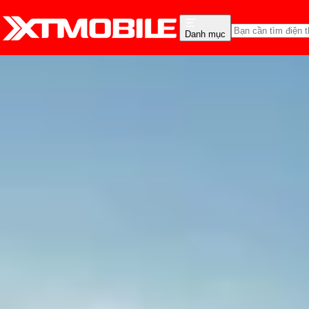
Danh mục
Trang chủ
Tin tức
Thủ thuật
Tin Mới
Đánh Giá - Trên Tay
So Sánh
Tư vấn
Khuy
Veo 3 là gì? Cách tạo vi
Thùy Nguyễn
Ngày đăng:
02/06/2025
Cập nhật:
02/06/2025
Theo dõi XTMobile trên