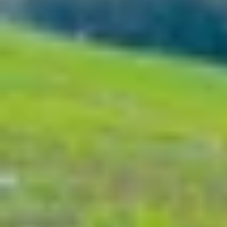
Xem nhanh
Ẩn
1
Veo 2 và Veo 3 là gì? Khám phá bộ đôi c
1.1
Veo 3 là gì?
1.2
Những tính năng nổi bật của Veo 3 trê
1.3
Cách sử dụng Veo 3 để tạo video AI
1.4
Veo 2 là gì? Hướng dẫn sử dụng
1.5
So sánh Veo 2 và Veo 3 của Google AI
1.6
Tổng kết
Veo 2 và Veo 3 là gì? Khám phá bộ đôi
Google vừa trình làng hai công cụ tạo video bằn
sáng tạo nội dung. Cả hai đều hứa hẹn mang đến
Vậy Veo 2 và Veo 3 là gì, chúng khác nhau ra s
quả!