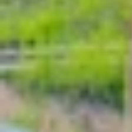
Veo 3 là gì?
Veo 3 là công cụ tạo video AI tiên tiến nhất hiệ
tháng 5. Đây là phiên bản nâng cấp đáng kể so 
một bước ngoặt lớn trong công nghệ video AI.