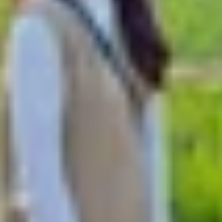
n nay của Google, được phát triển bởi Google DeepMind và 
với Veo 2. Công cụ này nổi bật với khả năng tạo ra vide