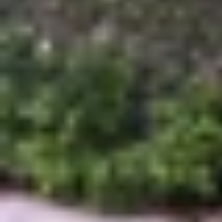
Không phải ngẫu nhiên mà các công cụ tạo nhạc
rút ngắn đáng kể thời gian sản xuất âm nhạc, đồ
mình tạo nên giai điệu riêng dù không hề có nền