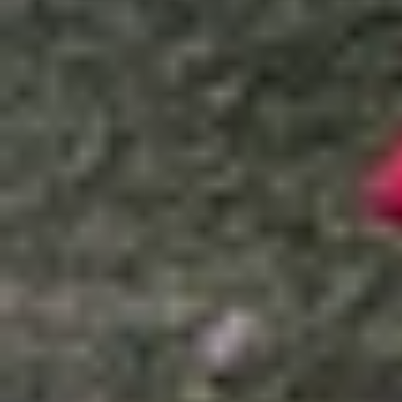
Xem nhanh
Ẩn
1
Khám phá các công cụ sáng tác nhạc bằ
1.1
Vì sao công cụ sáng tạo nhạc bằng AI
1.2
Top các công cụ tạo nhạc bằng AI miễ
1.3
Câu hỏi thường gặp khi dùng công cụ A
1.4
Tổng kết
Khám phá các công cụ sáng tác nhạc 
Bạn đang tìm kiếm cách tạo ra những bản nhạc 
pháp hoàn hảo, giúp mọi người dễ dàng sáng tác 
hát hoàn chỉnh, những web tạo nhạc AI này không
Trong bài viết này, chúng tôi sẽ giới thiệu 10 cô
Vì sao công cụ sáng tạo nhạc bằng AI ng