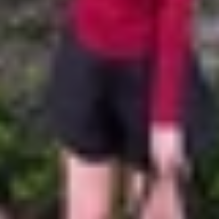
 bằng AI đang ngày càng thu hút sự quan tâm của cộng 
ng thời mang lại trải nghiệm cá nhân hóa mạnh mẽ. Chỉ vớ
 tảng chuyên sâu về lý thuyết âm nhạc.