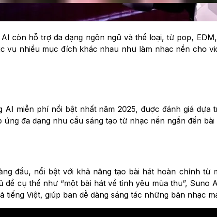
AI còn hỗ trợ đa dạng ngôn ngữ và thể loại, từ pop, EDM, c
c vụ nhiều mục đích khác nhau như làm nhạc nền cho vi
 AI miễn phí nổi bật nhất năm 2025, được đánh giá dựa tr
p ứng đa dạng nhu cầu sáng tạo từ nhạc nền ngắn đến bài 
g đầu, nổi bật với khả năng tạo bài hát hoàn chỉnh từ m
chủ đề cụ thể như “một bài hát về tình yêu mùa thu”, Suno 
ợ cả tiếng Việt, giúp bạn dễ dàng sáng tác những bản nhạc