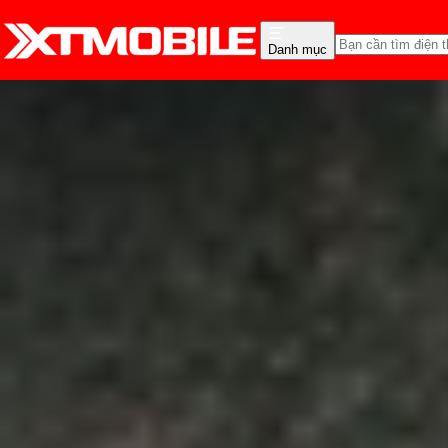
Danh mục
Trang chủ
Tin tức
App - Game
Tin Mới
Đánh Giá - Trên Tay
So Sánh
Tư vấn
Khuy
10 công cụ tạo nhạc bằn
Anh Thư
Ngày đăng:
17/05/2025
Cập nhật:
17/05/2025
Theo dõi XTMobile trên