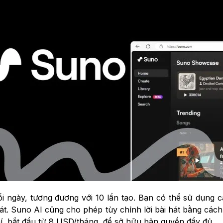
 ngày, tương đương với 10 lần tạo. Bạn có thể sử dụng cá
 hát. Suno AI cũng cho phép tùy chỉnh lời bài hát bằng các
hí, bắt đầu từ 8 USD/tháng, để sở hữu bản quyền đầy đủ.