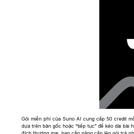
Gói miễn phí của Suno AI cung cấp 50 credit mỗi
dựa trên bản gốc hoặc “tiếp tục” để kéo dài bài
đích thương mại, bạn cần nâng cấp lên gói trả p