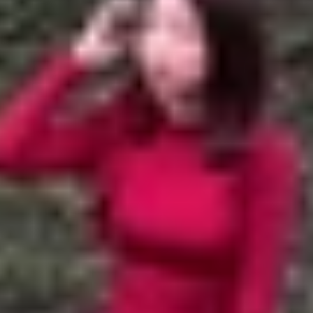
ng AI miễn phí
 ngày càng được ưa chuộng?
n phí
I tạo nhạc
bằng AI miễn phí
độc đáo mà không cần kỹ năng âm nhạc chuyên sâu? Công 
nhạc chất lượng cao chỉ với vài thao tác đơn giản. Từ nh
 chỉ thân thiện với người dùng mà còn tiết kiệm chi phí.
ng cụ sáng tạo nhạc bằng AI tốt nhất, hỗ trợ bạn tạo nhạc 
ày càng được ưa chuộng?