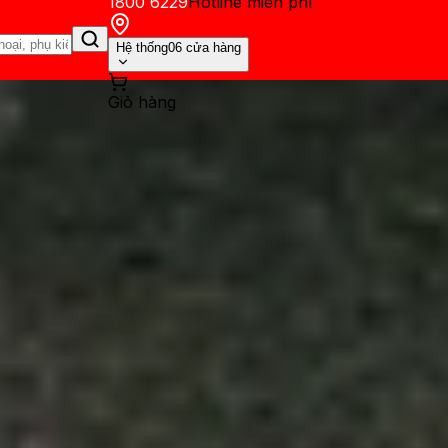
1800 6229
Hotline miễn phí
Hệ thống
06 cửa hàng
Giỏ hàng
ến mãi
Thủ thuật
Hỏi đáp
App - Game
Thông báo
Khách hàng 
g AI miễn phí tốt nhất năm 