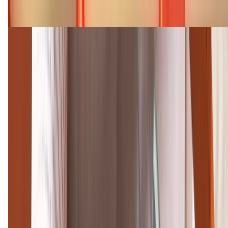
Bảng giá iPhone 15 cập nhật mới nhất tháng
08/2026
Cập nhật bảng giá điện thoại Samsung tháng 8:
Giảm đến 15.49 triệu
TỔNG ĐÀI HỖ TRỢ
(08H30 - 21H30)
Tư vấn mua hàng (miễn phí):
1800.6229
Khiếu nại - Góp ý:
088.99999.33
Bán hàng doanh nghiệp B2B:
088.99999.22