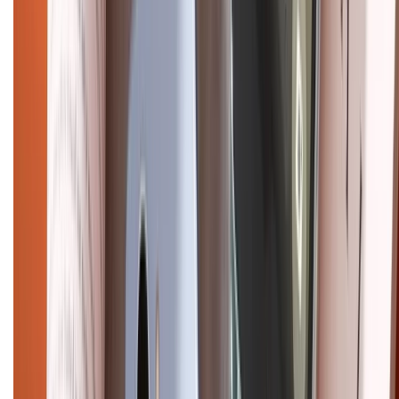
Copyright @2012 HỘ KINH DOANH CỬA HÀNG ĐIỆN THOẠI DI ĐỘNG
XTMOBILE. Số GPKD: 41A8052143 – Cấp ngày 11/05/2023. Địa chỉ: 50
Trần Quang Khải, Phường Tân Định, Quận 1, TP.HCM. Điện thoại:
1800.6229 (Miễn Phí)
Email: xtmobile.sg@gmail.com. Chịu trách nhiệm nội dung: Lê Xuân
Hoà