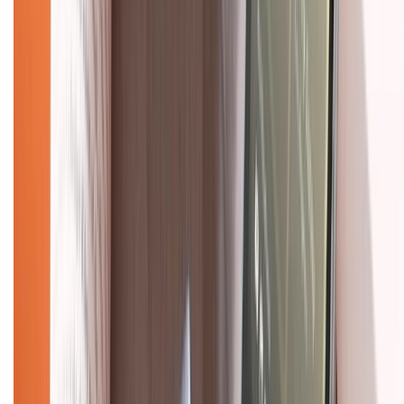
Về trang chủ
Hỗ trợ khách hàng
Mua hàng trả góp
Mua hàng online
Dịch vụ bảo hành mở rộng
Hình thức thanh toán
Tra cứu bảo hành
Tra cứu điểm XTMember
Hướng dẫn mua hàng trả góp
Dịch vụ bán hàng B2B
Chính sách
Bảo hành mở rộng
Chính sách dùng sản phẩm 7 ngày miễn phí