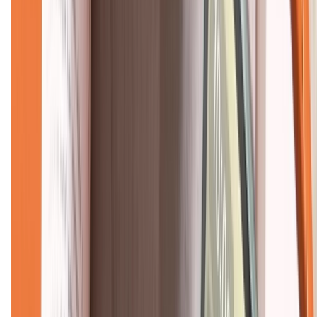
Về chúng tôi
Giới thiệu về XTMobile
Liên hệ hợp tác
Hệ thống cửa hàng bán lẻ
Về trang chủ
Hỗ trợ khách hàng
Mua hàng trả góp
Mua hàng online
Dịch vụ bảo hành mở rộng
Hình thức thanh toán
Tra cứu bảo hành