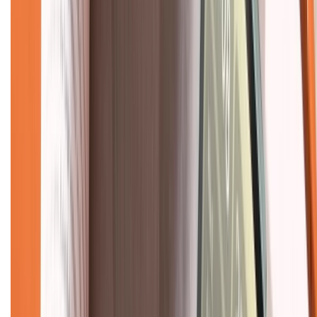
Tra cứu điểm XTMember
Hướng dẫn mua hàng trả góp
Dịch vụ bán hàng B2B
Chính sách
Bảo hành mở rộng
Chính sách dùng sản phẩm 7 ngày miễn phí
Chính sách đổi trả
Chính sách bảo hành
Chính sách bảo mật thông tin
Chính sách kiểm hàng
TỔNG ĐÀI HỖ TRỢ
Tư vấn mua hàng (miễn phí):