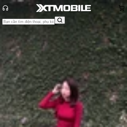
Trang chủ
Tin tức
Thủ thuật
Tin Mới
Đánh Giá - Trên Tay
So Sánh
Tư vấn
Khuyến
mãi
Thủ thuật
Hỏi đáp
App - Game
Thông báo
Khách
hàng - Sự kiện
Hướng dẫn cách tóm tắt nội dung
video trên Youtube bằng AI miễn
phí, nhanh chóng
Anh Thư
Ngày đăng:
19/05/2025