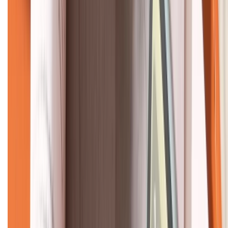
KẾT NỐI VỚI CHÚNG TÔI
CHỨNG NHẬN