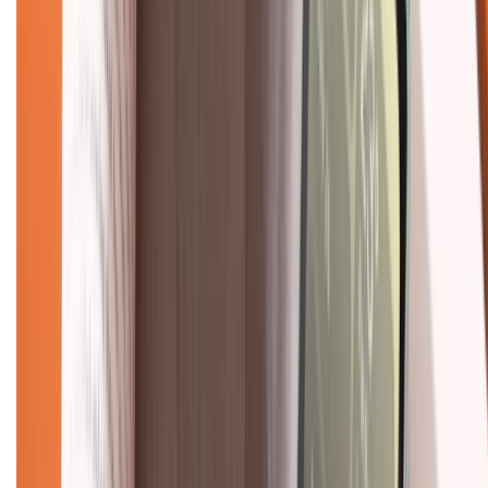
1800.6229
(08h30 - 21h30)
Khiếu nại - Góp ý:
088.99999.33
(09h00 - 18h00)
Trung tâm bảo hành:
028.710.89898
(08h30 - 21h00)
KẾT NỐI VỚI CHÚNG TÔI
Về chúng tôi
Giới thiệu về XTMobile
Liên hệ hợp tác
Hệ thống cửa hàng bán lẻ