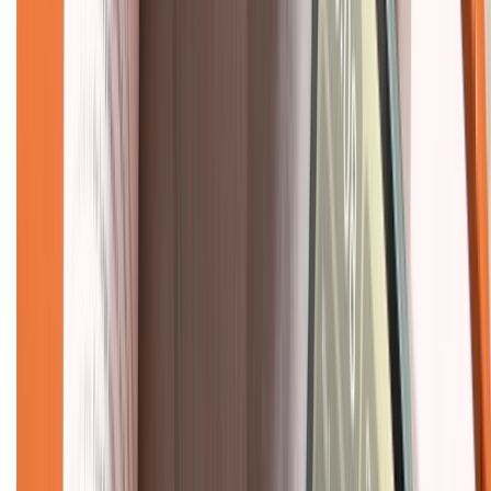
Mua hàng online
Dịch vụ bảo hành mở rộng
Hình thức thanh toán
Tra cứu bảo hành
Tra cứu điểm XTMember
Hướng dẫn mua hàng trả góp
Dịch vụ bán hàng B2B
Chính sách
Bảo hành mở rộng
Chính sách dùng sản phẩm 7 ngày miễn phí
Chính sách đổi trả
Chính sách bảo hành
Chính sách bảo mật thông tin