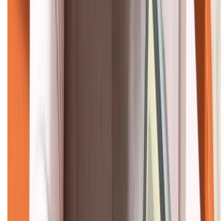
KẾT NỐI VỚI CHÚNG TÔI
CHỨNG NHẬN