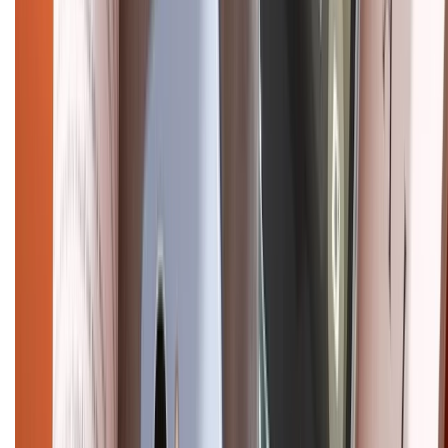
Điện thoại iPhone
iPhone 17 Pro Max
iPhone 17
Pro
iPhone 17
iPhone 16
iPhone 16 Pro Max
iPhone 15
Pro Max
iPhone 15
Điện thoại Samsung
Samsung S26
Ultra
Samsung S26
Samsung S25
iPhone cũ
iPhone 17
cũ
iPhone 16 cũ
iPhone 16 Pro Max cũ
Copyright @2012 HỘ KINH DOANH CỬA HÀNG ĐIỆN THOẠI DI ĐỘNG
XTMOBILE. Số GPKD: 41A8052143 – Cấp ngày 11/05/2023. Địa chỉ: 50
Trần Quang Khải, Phường Tân Định, Quận 1, TP.HCM. Điện thoại:
1800.6229 (Miễn Phí)
Email: xtmobile.sg@gmail.com. Chịu trách nhiệm nội dung: Lê Xuân
Hoà