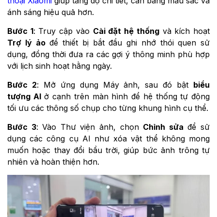
thoại Xiaomi
giúp tăng độ chi tiết, cân bằng màu sắc và
ánh sáng hiệu quả hơn.
Bước 1
: Truy cập vào
Cài đặt hệ thống
và kích hoạt
Trợ lý ảo
để thiết bị bắt đầu ghi nhớ thói quen sử
dụng, đồng thời đưa ra các gợi ý thông minh phù hợp
với lịch sinh hoạt hằng ngày.
Bước 2
: Mở ứng dụng Máy ảnh, sau đó bật
biểu
tượng AI
ở cạnh trên màn hình để hệ thống tự động
tối ưu các thông số chụp cho từng khung hình cụ thể.
Bước 3
: Vào Thư viện ảnh, chọn
Chỉnh sửa
để sử
dụng các công cụ AI như xóa vật thể không mong
muốn hoặc thay đổi bầu trời, giúp bức ảnh trông tự
nhiên và hoàn thiện hơn.