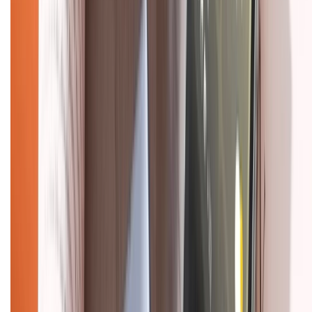
Dịch vụ bán hàng B2B
Chính sách
Bảo hành mở rộng
Chính sách dùng sản phẩm 7 ngày miễn phí
Chính sách đổi trả
Chính sách bảo hành
Chính sách bảo mật thông tin
Chính sách kiểm hàng
HỖ TRỢ THANH TOÁN