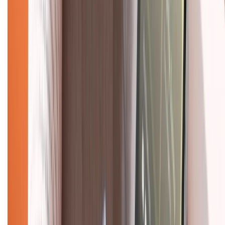
Về chúng tôi
Giới thiệu về XTMobile
Liên hệ hợp tác
Hệ thống cửa hàng bán lẻ
Về trang chủ
Hỗ trợ khách hàng
Mua hàng trả góp
Mua hàng online
Dịch vụ bảo hành mở rộng
Hình thức thanh toán
Tra cứu bảo hành
Tra cứu điểm XTMember
Hướng dẫn mua hàng trả góp