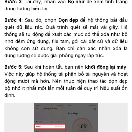
Bước 3
: Tại đây, nhấn vào
Bộ nhớ
để xem tình trạng
dung lượng hiện tại.
Bước 4
: Sau đó, chọn
Dọn dẹp
để hệ thống bắt đầu
quét dữ liệu rác. Quá trình quét sẽ mất vài giây. Hệ
thống sẽ tự động đề xuất các mục có thể xóa như bộ
nhớ đệm ứng dụng, file tạm, gói cài đặt cũ và dữ liệu
không còn sử dụng. Bạn chỉ cần xác nhận xóa là
dung lượng sẽ được giải phóng ngay lập tức.
Bước 5
: Sau khi hoàn tất, bạn nên
khởi động lại máy
.
Việc này giúp hệ thống tái phân bổ tài nguyên và hoạt
động mượt mà hơn. Nên thực hiện thao tác dọn dẹp
bộ nhớ ít nhất một lần mỗi tuần để duy trì hiệu suất ổn
định.