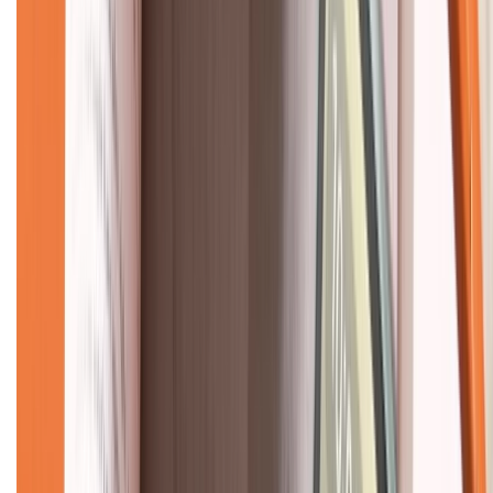
Về chúng tôi
Giới thiệu về XTMobile
Liên hệ hợp tác
Hệ thống cửa hàng bán lẻ
Về trang chủ
Hỗ trợ khách hàng
Mua hàng trả góp