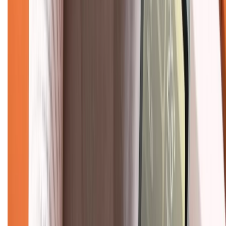
Chính sách kiểm hàng
TỔNG ĐÀI HỖ TRỢ
Tư vấn mua hàng (miễn phí):
1800.6229
(08h30 - 21h30)
Khiếu nại - Góp ý:
088.99999.33
(09h00 - 18h00)
Trung tâm bảo hành:
028.710.89898
(08h30 - 21h00)
KẾT NỐI VỚI CHÚNG TÔI