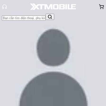
Trang chủ
Tin tức
Thủ thuật
Tin Mới
Đánh Giá - Trên Tay
So Sánh
Tư vấn
Khuyến
mãi
Thủ thuật
Hỏi đáp
App - Game
Thông báo
Khách
hàng - Sự kiện
Tổng hợp mẹo và thủ thuật trên
Redmi Note 15 series
Trúc Huỳnh
Ngày đăng:
01/02/2026
Cập nhật:
01/02/2026