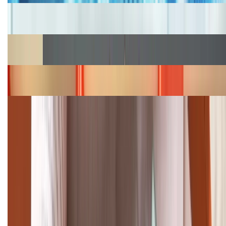
Cập nhật bảng giá iPhone năm 2026: Giá tốt, ưu đãi
hấp dẫn
Cập nhật bảng giá Galaxy S23 (Plus, Ultra) cũ, mới
năm 2026
Bảng giá iPhone 15 cập nhật mới nhất tháng
08/2026
Cập nhật bảng giá điện thoại Samsung tháng 8:
Giảm đến 15.49 triệu
TỔNG ĐÀI HỖ TRỢ
(08H30 - 21H30)
Tư vấn mua hàng (miễn phí):
1800.6229
Khiếu nại - Góp ý: