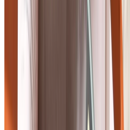
088.99999.33
Bán hàng doanh nghiệp B2B:
088.99999.22
HỖ TRỢ THANH TOÁN