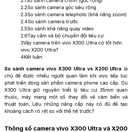
2.1
So sánh camera chính (góc rộng)
2.2
So sánh camera góc siêu rộng
2.3
So sánh camera telephoto (khả năng zoom)
2.4
So sánh camera trước
2.5
So sánh khả năng quay video
2.6
Tay cầm và bộ chuyển đổi tiêu cự
3
Vậy camera trên vivo X300 Ultra có tốt hơn
vivo X200 Ultra?
4
Kết luận
So sánh camera vivo X300 Ultra vs X200 Ultra
là
chủ đề được nhiều người quan tâm khi vivo tiếp tục
phát triển dòng sản phẩm camera phone cao cấp. Dù
X300 Ultra giữ nguyên triết lý tiêu cự 35mm quen
thuộc, máy mang một số thay đổi về cảm biến và
thuật toán. Liệu những nâng cấp này có đủ để tạo
khoảng cách rõ rệt so với thế hệ trước?
Thông số camera vivo X300 Ultra và X200