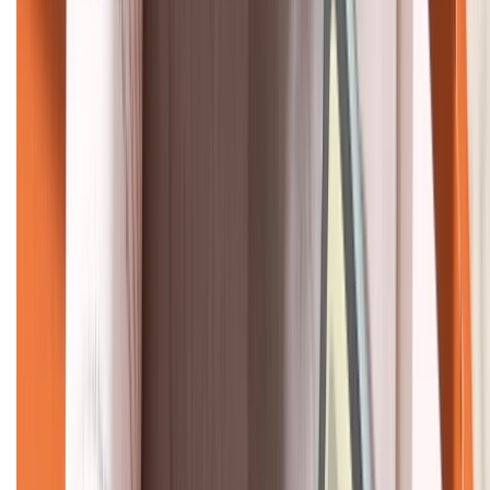
KẾT NỐI VỚI CHÚNG TÔI
CHỨNG NHẬN