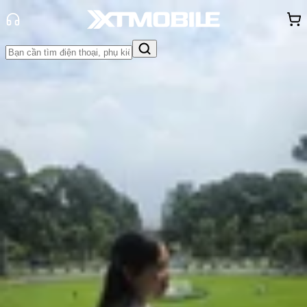
Trang chủ
Tin tức
So Sánh
Tin Mới
Đánh Giá - Trên Tay
So Sánh
Tư vấn
Khuyến
mãi
Thủ thuật
Hỏi đáp
App - Game
Thông báo
Khách
hàng - Sự kiện
So sánh camera vivo X300 Ultra vs
X200 Ultra: Liệu bản Ultra mới có
tạo ra khoảng cách rõ rệt?
Hồng Huệ
Ngày đăng:
09/05/2026