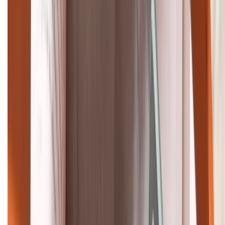
Khiếu nại - Góp ý:
088.99999.33
Bán hàng doanh nghiệp B2B:
088.99999.22
HỖ TRỢ THANH TOÁN