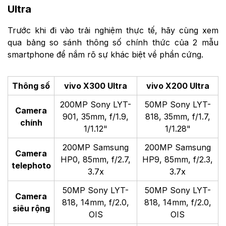
Ultra
Trước khi đi vào trải nghiệm thực tế, hãy cùng xem
qua bảng so sánh thông số chính thức của 2 mẫu
smartphone để nắm rõ sự khác biệt về phần cứng.
Thông số
vivo X300 Ultra
vivo X200 Ultra
200MP Sony LYT-
50MP Sony LYT-
Camera
901, 35mm, f/1.9,
818, 35mm, f/1.7,
chính
1/1.12"
1/1.28"
200MP Samsung
200MP Samsung
Camera
HP0, 85mm, f/2.7,
HP9, 85mm, f/2.3,
telephoto
3.7x
3.7x
50MP Sony LYT-
50MP Sony LYT-
Camera
818, 14mm, f/2.0,
818, 14mm, f/2.0,
siêu rộng
OIS
OIS