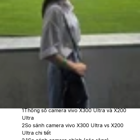
Cập nhật:
08/07/2026
Theo dõi XTMobile trên
Xem nhanh
Ẩn
1
Thông số camera vivo X300 Ultra và X200
Ultra
2
So sánh camera vivo X300 Ultra vs X200
Ultra chi tiết