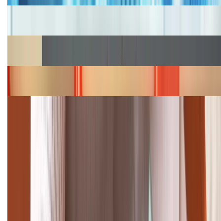
Cập nhật bảng giá iPhone năm 2026: Giá tốt, ưu đãi
hấp dẫn
Cập nhật bảng giá Galaxy S23 (Plus, Ultra) cũ, mới
năm 2026
Bảng giá iPhone 15 cập nhật mới nhất tháng
08/2026
Cập nhật bảng giá điện thoại Samsung tháng 8:
Giảm đến 15.49 triệu
TỔNG ĐÀI HỖ TRỢ
(08H30 - 21H30)
Tư vấn mua hàng (miễn phí):
1800.6229