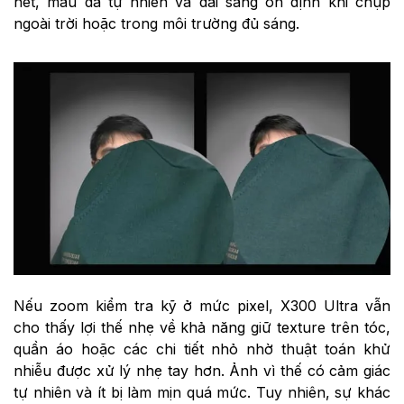
nét, màu da tự nhiên và dải sáng ổn định khi chụp
ngoài trời hoặc trong môi trường đủ sáng.
Nếu zoom kiểm tra kỹ ở mức pixel, X300 Ultra vẫn
cho thấy lợi thế nhẹ về khả năng giữ texture trên tóc,
quần áo hoặc các chi tiết nhỏ nhờ thuật toán khử
nhiễu được xử lý nhẹ tay hơn. Ảnh vì thế có cảm giác
tự nhiên và ít bị làm mịn quá mức. Tuy nhiên, sự khác