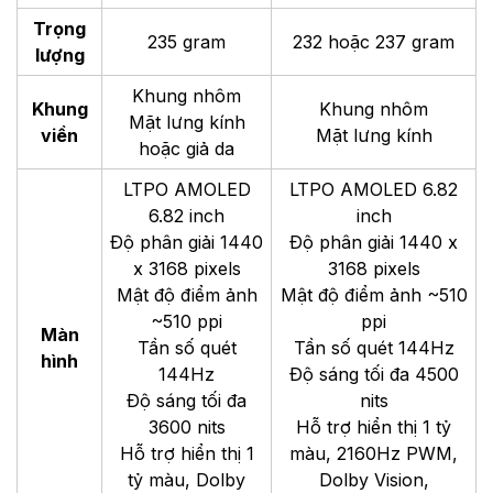
Trọng
235 gram
232 hoặc 237 gram
lượng
Khung nhôm
Khung
Khung nhôm
Mặt lưng kính
viền
Mặt lưng kính
hoặc giả da
LTPO AMOLED
LTPO AMOLED 6.82
6.82 inch
inch
Độ phân giải 1440
Độ phân giải 1440 x
x 3168 pixels
3168 pixels
Mật độ điểm ảnh
Mật độ điểm ảnh ~510
~510 ppi
ppi
Màn
Tần số quét
Tần số quét 144Hz
hình
144Hz
Độ sáng tối đa 4500
Độ sáng tối đa
nits
3600 nits
Hỗ trợ hiển thị 1 tỷ
Hỗ trợ hiển thị 1
màu, 2160Hz PWM,
tỷ màu, Dolby
Dolby Vision,