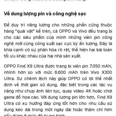
Về dung lượng pin và công nghệ sạc
Để duy trì năng lượng cho những phần cứng thuộc
hàng "quái vật" kể trên, cả OPPO và Vivo đều trang bị
cho các siêu phẩm của mình những viên pin công
nghệ mới cùng công suất sạc cực kỳ ấn tượng. Đây là
khía cạnh có sự phân hóa rõ rệt, thể hiện hai bài toán
tối ưu khác nhau của hai nhà sản xuất.
OPPO Find X9 Ultra được trang bị viên pin 7.050 mAh,
nhỉnh hơn so với mức 6.600 mAh trên Vivo X300
Ultra. Sự chênh lệch này giúp OPPO có lợi thế nhất
định về thời gian sử dụng, đặc biệt trong các tác vụ
nặng như chụp ảnh liên tục, quay video 4K hoặc chơi
game đồ họa cao. Với dung lượng pin lớn hơn, Find X9
Ultra có xu hướng đáp ứng tốt hơn cho nhu cầu sử
dụng kéo dài trong một ngày dài hoặc thậm chí hơn
nếu dùng ở mức độ trung bình.