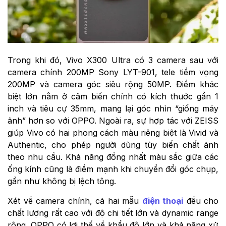
Trong khi đó, Vivo X300 Ultra có 3 camera sau với
camera chính 200MP Sony LYT-901, tele tiềm vọng
200MP và camera góc siêu rộng 50MP. Điểm khác
biệt lớn nằm ở cảm biến chính có kích thước gần 1
inch và tiêu cự 35mm, mang lại góc nhìn “giống máy
ảnh” hơn so với OPPO. Ngoài ra, sự hợp tác với ZEISS
giúp Vivo có hai phong cách màu riêng biệt là Vivid và
Authentic, cho phép người dùng tùy biến chất ảnh
theo nhu cầu. Khả năng đồng nhất màu sắc giữa các
ống kính cũng là điểm mạnh khi chuyển đổi góc chụp,
gần như không bị lệch tông.
Xét về camera chính, cả hai mẫu
điện thoại
đều cho
chất lượng rất cao với độ chi tiết lớn và dynamic range
rộng. OPPO có lợi thế về khẩu độ lớn và khả năng xử