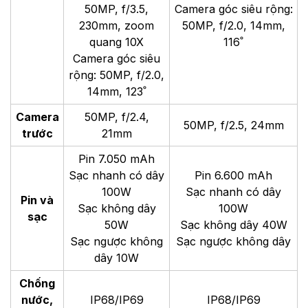
50MP, f/3.5,
Camera góc siêu rộng:
230mm, zoom
50MP, f/2.0, 14mm,
quang 10X
116˚
Camera góc siêu
rộng: 50MP, f/2.0,
14mm, 123˚
Camera
50MP, f/2.4,
50MP, f/2.5, 24mm
trước
21mm
Pin 7.050 mAh
Sạc nhanh có dây
Pin 6.600 mAh
100W
Sạc nhanh có dây
Pin và
Sạc không dây
100W
sạc
50W
Sạc không dây 40W
Sạc ngược không
Sạc ngược không dây
dây 10W
Chống
nước,
IP68/IP69
IP68/IP69