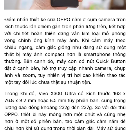
Điểm nhấn thiết kế của OPPO nằm ở cụm camera tròn
kích thước lớn chiếm gần trọn phần lưng trên, kết hợp
với chi tiết hoàn thiện dạng vân kim loại mô phỏng
vòng chỉnh ống kính máy ảnh. Khi cầm máy theo
chiều ngang, cảm giác giống như đang sử dụng một
thiết bị máy ảnh compact hơn là smartphone thông
thường. Bên cạnh đó, máy còn có nút Quick Button
đặt ở cạnh bên, hỗ trợ truy cập nhanh camera, chụp
ảnh và zoom, tuy nhiên vị trí hơi cao khiến thao tác
một tay đôi lúc chưa thật sự thuận tiện.
Trong khi đó, Vivo X300 Ultra có kích thước 163 x
76.8 x 8.2 mm hoặc 8.5 mm tùy phiên bản, cùng trọng
lượng dao động khoảng 232g đến 237g. So với đối thủ
OPPO, thiết bị này mỏng hơn một chút và cũng nhẹ
hơn ở một số phiên bản, tạo cảm giác cầm nắm dễ
chịu hơn khi sử dụng trong thời gian dài. Máy sử dụng