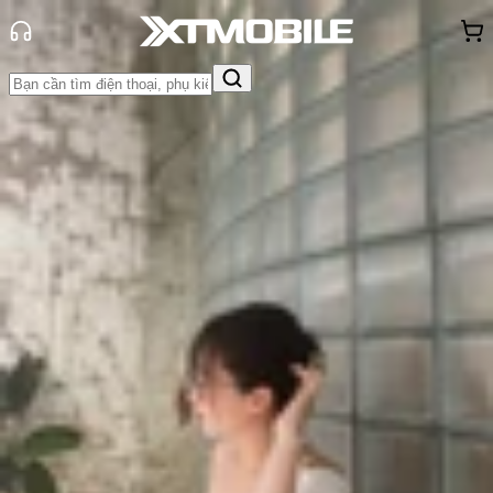
Trang chủ
Tin tức
So Sánh
Tin Mới
Đánh Giá - Trên Tay
So Sánh
Tư vấn
Khuyến
mãi
Thủ thuật
Hỏi đáp
App - Game
Thông báo
Khách
hàng - Sự kiện
So sánh OPPO Find X9 Ultra vs
Vivo X300 Ultra: Đâu mới là vua
nhiếp ảnh?
Triệu Vy
Ngày đăng:
19/05/2026