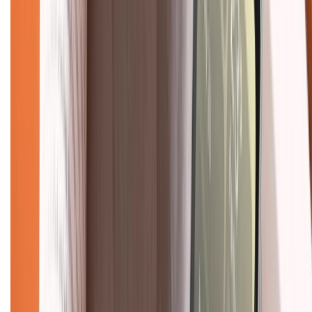
KẾT NỐI VỚI CHÚNG TÔI
Về chúng tôi
Giới thiệu về XTMobile
Liên hệ hợp tác
Hệ thống cửa hàng bán lẻ
Về trang chủ
Hỗ trợ khách hàng
Mua hàng trả góp
Mua hàng online
Dịch vụ bảo hành mở rộng