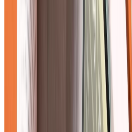
Chính sách dùng sản phẩm 7 ngày miễn phí
Chính sách đổi trả
Chính sách bảo hành
Chính sách bảo mật thông tin
Chính sách kiểm hàng
TỔNG ĐÀI HỖ TRỢ
Tư vấn mua hàng (miễn phí):
1800.6229
(08h30 - 21h30)
Khiếu nại - Góp ý:
088.99999.33
(09h00 - 18h00)
Trung tâm bảo hành:
028.710.89898
(08h30 - 21h00)