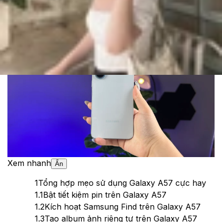
Cập nhật:
08/07/2026
Theo dõi XTMobile trên
Xem nhanh
Ẩn
1
Tổng hợp mẹo sử dụng Galaxy A57 cực hay
1.1
Bật tiết kiệm pin trên Galaxy A57
1.2
Kích hoạt Samsung Find trên Galaxy A57
1.3
Tạo album ảnh riêng tư trên Galaxy A57