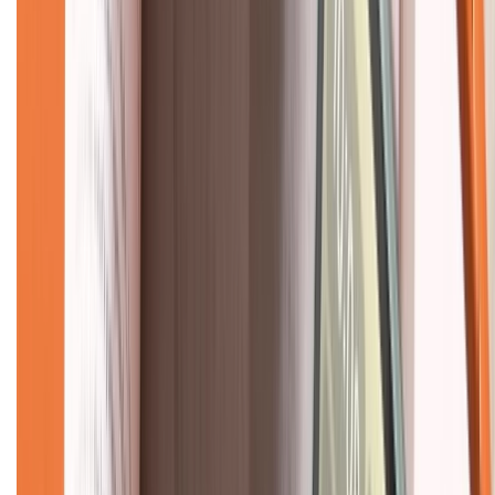
Về trang chủ
Hỗ trợ khách hàng
Mua hàng trả góp
Mua hàng online
Dịch vụ bảo hành mở rộng
Hình thức thanh toán
Tra cứu bảo hành
Tra cứu điểm XTMember
Hướng dẫn mua hàng trả góp
Dịch vụ bán hàng B2B
Chính sách
Bảo hành mở rộng