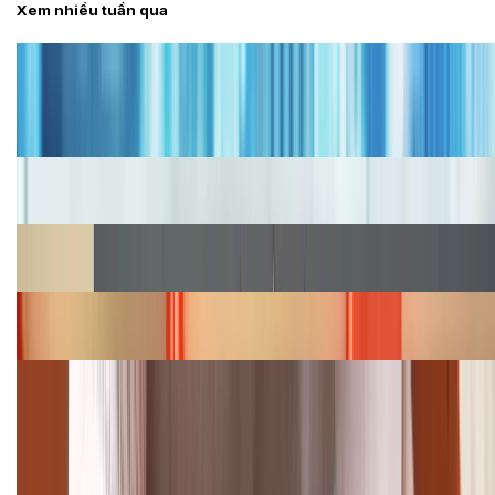
Xem nhiều tuần qua
Tư vấn
Bảng giá iPhone cũ mới nhất trong tháng 8 năm
2026, giá siêu hấp dẫn
Cập nhật bảng giá iPhone năm 2026: Giá tốt, ưu đãi
hấp dẫn
Cập nhật bảng giá Galaxy S23 (Plus, Ultra) cũ, mới
năm 2026
Bảng giá iPhone 15 cập nhật mới nhất tháng
08/2026
Cập nhật bảng giá điện thoại Samsung tháng 8:
Giảm đến 15.49 triệu
TỔNG ĐÀI HỖ TRỢ
(08H30 - 21H30)