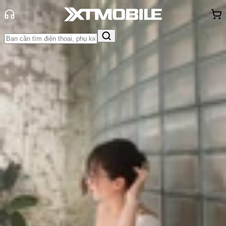
Trang chủ
Tin tức
Thủ thuật
Tin Mới
Đánh Giá - Trên Tay
So Sánh
Tư vấn
Khuyến
mãi
Thủ thuật
Hỏi đáp
App - Game
Thông báo
Khách
hàng - Sự kiện
Mẹo sử dụng Galaxy A57 cực bổ
ích, giúp tối ưu trải nghiệm hằng
ngày
Triệu Vy
Ngày đăng:
12/05/2026