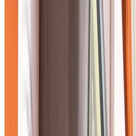
CHỨNG NHẬN
Về chúng tôi
Giới thiệu về XTMobile
Liên hệ hợp tác
Hệ thống cửa hàng bán lẻ