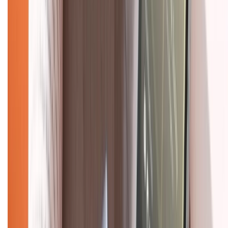
Hình thức thanh toán
Tra cứu bảo hành
Tra cứu điểm XTMember
Hướng dẫn mua hàng trả góp
Dịch vụ bán hàng B2B
Chính sách
Bảo hành mở rộng
Chính sách dùng sản phẩm 7 ngày miễn phí
Chính sách đổi trả
Chính sách bảo hành
Chính sách bảo mật thông tin
Chính sách kiểm hàng