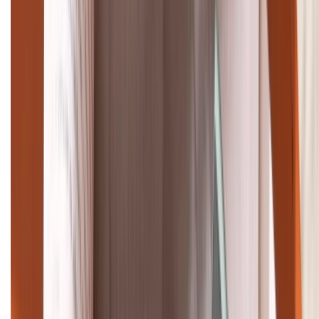
Tư vấn mua hàng (miễn phí):
1800.6229
Khiếu nại - Góp ý:
088.99999.33
Bán hàng doanh nghiệp B2B:
088.99999.22
HỖ TRỢ THANH TOÁN