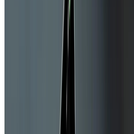
CHỨNG NHẬN
Về chúng tôi
Giới thiệu về XTMobile
Liên hệ hợp tác
Hệ thống cửa hàng bán lẻ