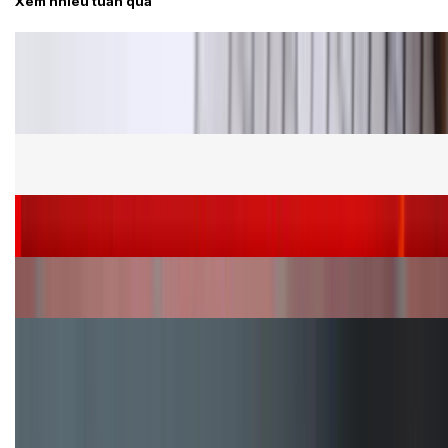
Xem nhiều tuần qua
Tư vấn
Bảng giá Samsung S24 Ultra tại XTmobile tháng 8,
giảm sâu, ưu đãi bất ngờ
Cấu hình Samsung Galaxy Z Flip 8: Ra mắt với hai
phiên bản chip khác nhau
Siêu sale 8.8 - Săn deal rẻ vô đối: Mua điện thoại
giảm thêm đến 400K tại XTmobile!
Nên mua iPhone VN/A hay LL/A: So sánh chi tiết
máy nào tốt hơn?
Đây là cách sử dụng nút Action Button trên iPhone
hiệu quả hơn!
TỔNG ĐÀI HỖ TRỢ
(08H30 - 21H30)