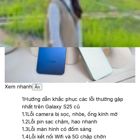
Theo dõi XTMobile trên
Xem nhanh
Ẩn
1
Hướng dẫn khắc phục các lỗi thường gặp
nhất trên Galaxy S25 cũ
1.1
Lỗi camera bị sọc, nhòe, ống kính mờ
1.2
Lỗi pin sạc chậm, hao nhanh
1.3
Lỗi màn hình có đốm sáng
1.4
Lỗi kết nối Wifi và 5G chập chờn