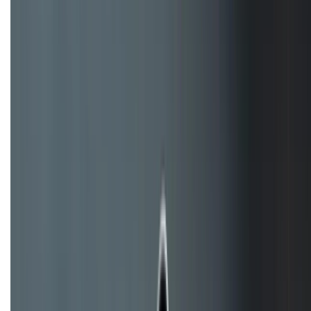
Tư vấn mua hàng (miễn phí):
1800.6229
Khiếu nại - Góp ý:
088.99999.33
Bán hàng doanh nghiệp B2B:
088.99999.22
HỖ TRỢ THANH TOÁN