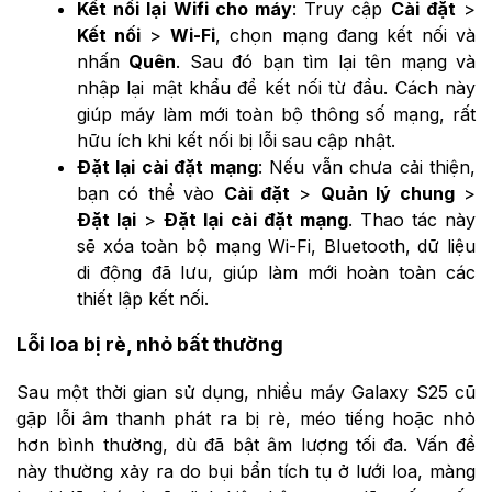
Kết nối lại Wifi cho máy
: Truy cập
Cài đặt
>
Kết nối
>
Wi-Fi
, chọn mạng đang kết nối và
nhấn
Quên
. Sau đó bạn tìm lại tên mạng và
nhập lại mật khẩu để kết nối từ đầu. Cách này
giúp máy làm mới toàn bộ thông số mạng, rất
hữu ích khi kết nối bị lỗi sau cập nhật.
Đặt lại cài đặt mạng
: Nếu vẫn chưa cải thiện,
bạn có thể vào
Cài đặt
>
Quản lý chung
>
Đặt lại
>
Đặt lại cài đặt mạng
. Thao tác này
sẽ xóa toàn bộ mạng Wi-Fi, Bluetooth, dữ liệu
di động đã lưu, giúp làm mới hoàn toàn các
thiết lập kết nối.
Lỗi loa bị rè, nhỏ bất thường
Sau một thời gian sử dụng, nhiều máy Galaxy S25 cũ
gặp lỗi âm thanh phát ra bị rè, méo tiếng hoặc nhỏ
hơn bình thường, dù đã bật âm lượng tối đa. Vấn đề
này thường xảy ra do bụi bẩn tích tụ ở lưới loa, màng