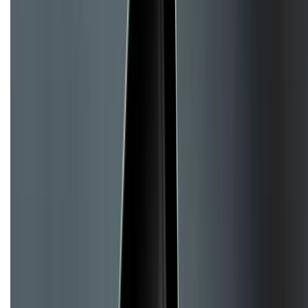
Chính sách đổi trả
Chính sách bảo hành
Chính sách bảo mật thông tin
Chính sách kiểm hàng
TỔNG ĐÀI HỖ TRỢ
Tư vấn mua hàng (miễn phí):
1800.6229
(08h30 - 21h30)
Khiếu nại - Góp ý:
088.99999.33
(09h00 - 18h00)
Trung tâm bảo hành:
028.710.89898
(08h30 - 21h00)