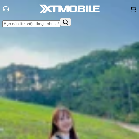
Trang chủ
Tin tức
Thủ thuật
Tin Mới
Đánh Giá - Trên Tay
So Sánh
Tư vấn
Khuyến
mãi
Thủ thuật
Hỏi đáp
App - Game
Thông báo
Khách
hàng - Sự kiện
6 lỗi phổ biến trên Galaxy S25 cũ và
cách khắc phục hiệu quả
Thùy Nguyễn
Ngày đăng:
20/06/2025
Cập nhật:
20/06/2025