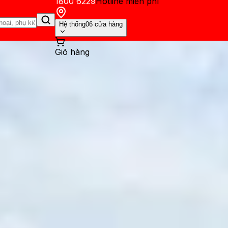
1800 6229
Hotline miễn phí
Hệ thống
06 cửa hàng
Giỏ hàng
ến mãi
Thủ thuật
Hỏi đáp
App - Game
Thông báo
Khách hàng 
iên tục: Nguyên nhân và hướn