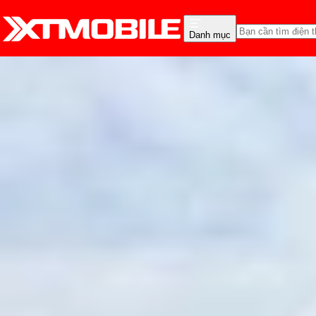
Danh mục
Trang chủ
Tin tức
Thủ thuật
Tin Mới
Đánh Giá - Trên Tay
So Sánh
Tư vấn
Khuy
iPhone khởi động lại l
Hồng Huệ
Ngày đăng:
30/06/2026
Cập nhật:
30/06/2026
Theo dõi XTMobile trên