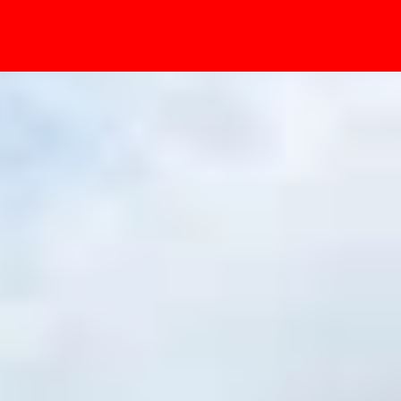
- Sự kiện
g dẫn cách khắc phục