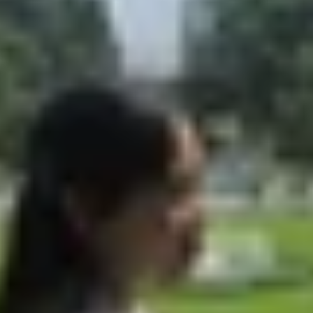
liên tục
 liên tục nhanh chóng
mới nhất
nhất
ng lại liên tục
 bị tự động tắt nguồn và bật lại nhiều lần trong ngày mà 
 thể ảnh hưởng đến hiệu suất và dữ liệu nếu kéo dài. Bài