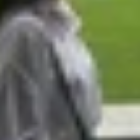
 trở lại.
i liên tục
n khác nhau, bao gồm cả phần mềm lẫn phần cứng. Việc 
trình cập nhật bị gián đoạn hoặc một số ứng dụng xung đột
c tiếp xúc không ổn định khiến nguồn điện cung cấp cho m
sạc kém chất lượng, không chính hãng hoặc cổng sạc bị 
hiến thiết bị hoạt động chậm và dễ phát sinh lỗi hệ thống.
 tục ở cường độ cao hoặc trong môi trường nóng dẫn đến tự 
ainboard, IC nguồn hoặc linh kiện bên trong máy bị hỏng.