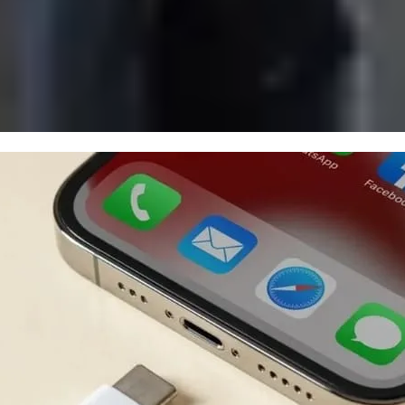
nhiều phương pháp từ đơn giản đến nâng cao nhằm xác định
uồn điện không ổn định. Hãy tháo ốp lưng và kiểm tra c
nh nhẹ nhàng bằng khăn mềm hoặc tăm bông.