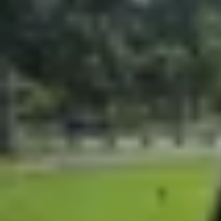
Xem nhanh
Ẩn
1
Nguyên nhân khiến iPhone khởi động lại 
2
Cách khắc phục lỗi iPhone khởi động lại
2.1
Kiểm tra lại cổng sạc và bộ sạc
2.2
Cập nhật điện thoại lên phiên bản iOS 
2.3
Cập nhật ứng dụng lên phiên bản mới 
2.4
Kiểm tra tình trạng pin iPhone
2.5
Đặt lại tất cả thiết lập
2.6
Khôi phục cài đặt gốc
2.7
Mang máy đến trung tâm sửa chữa
3
Những lưu ý giúp tránh lỗi iPhone khởi độ
4
Câu hỏi thường gặp
5
Tạm kết
iPhone khởi động lại liên tục
là tình trạng thiết
chỉ gây gián đoạn trải nghiệm sử dụng mà còn có