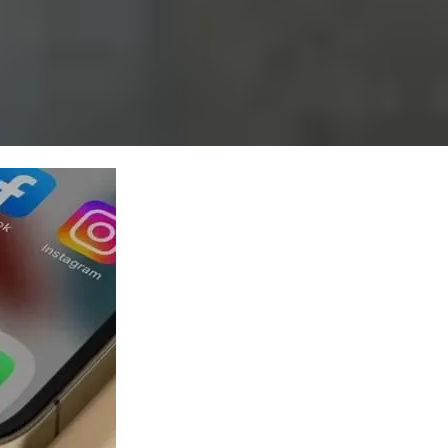
 và loại bỏ nguyên nhân gây lỗi.
ổng sạc xem có bụi bẩn, móp méo hoặc dấu hiệu