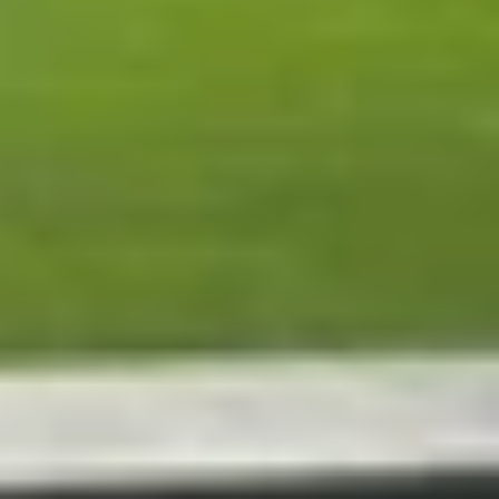
xác định đúng lý do sẽ giúp bạn xử lý nhanh và
 với hệ thống.
áy không còn ổn định.
bụi bẩn, hư hỏng.
khởi động lại để bảo vệ linh kiện.