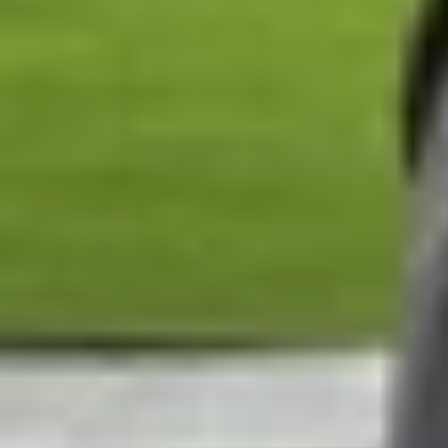
nhân và cách xử lý, giúp iPhone hoạt động ổn định
Nguyên nhân khiến iPhone khởi động lạ
Tình trạng này có thể đến từ nhiều nguyên nhâ
hiệu quả hơn.
Lỗi phần mềm:
Phiên bản iOS đã cũ, quá 
Pin xuống cấp:
Pin bị chai, hư hỏng hoặ
Sạc và cổng sạc gặp vấn đề:
Sử dụng bộ 
Bộ nhớ đầy:
Dung lượng lưu trữ gần cạn k
Máy bị quá nhiệt:
Thiết bị hoạt động liên
Lỗi phần cứng:
Các sự cố liên quan đến m