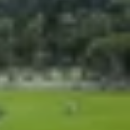
không theo thao tác của người dùng. Lỗi này không
 viết dưới đây sẽ giúp bạn xác định đúng nguyên