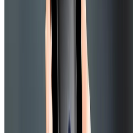
CHỨNG NHẬN
Điện thoại iPhone
iPhone 17 Pro Max
iPhone 17