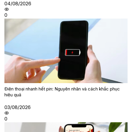
04/08/2026
0
Điện thoại nhanh hết pin: Nguyên nhân và cách khắc phục
hiệu quả
03/08/2026
0