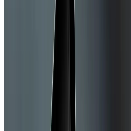
Mua hàng online
Hình thức thanh toán
Tra cứu bảo hành
Tra cứu điểm XTMember
Hướng dẫn mua hàng trả góp
Dịch vụ bán hàng B2B
Chính sách
Bảo hành mở rộng
Chính sách dùng sản phẩm 7 ngày miễn phí
Chính sách đổi trả
Chính sách bảo hành
Chính sách bảo mật thông tin