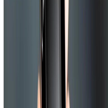
Chính sách
Bảo hành mở rộng
Chính sách dùng sản phẩm 7 ngày miễn phí
Chính sách đổi trả
Chính sách bảo hành
Chính sách bảo mật thông tin
Chính sách kiểm hàng
HỖ TRỢ THANH TOÁN