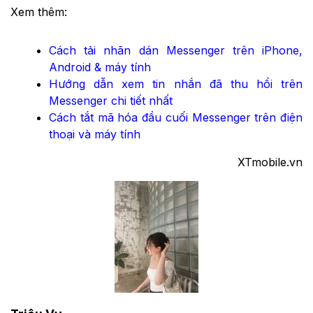
Xem thêm:
Cách tải nhãn dán Messenger trên iPhone,
Android & máy tính
Hướng dẫn xem tin nhắn đã thu hồi trên
Messenger chi tiết nhất
Cách tắt mã hóa đầu cuối Messenger trên điện
thoại và máy tính
XTmobile.vn