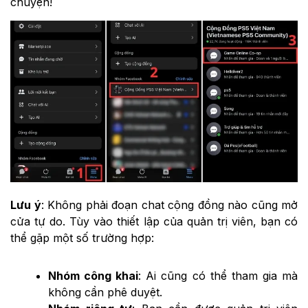
chuyện!
Lưu ý
: Không phải đoạn chat cộng đồng nào cũng mở
cửa tự do. Tùy vào thiết lập của quản trị viên, bạn có
thể gặp một số trường hợp:
Nhóm công khai
: Ai cũng có thể tham gia mà
không cần phê duyệt.