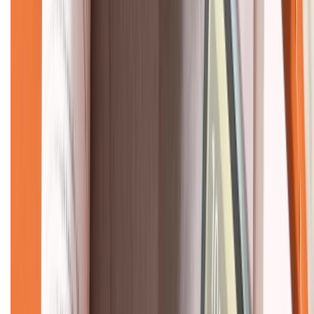
KẾT NỐI VỚI CHÚNG TÔI
CHỨNG NHẬN