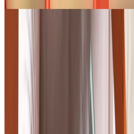
Cập nhật bảng giá điện thoại Samsung tháng 8:
Giảm đến 15.49 triệu
TỔNG ĐÀI HỖ TRỢ
(08H30 - 21H30)
Tư vấn mua hàng (miễn phí):
1800.6229
Khiếu nại - Góp ý:
088.99999.33
Bán hàng doanh nghiệp B2B:
088.99999.22