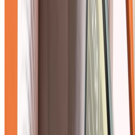
Về chúng tôi
Giới thiệu về XTMobile
Liên hệ hợp tác
Hệ thống cửa hàng bán lẻ
Về trang chủ
Hỗ trợ khách hàng
Mua hàng trả góp
Mua hàng online
Dịch vụ bảo hành mở rộng
Hình thức thanh toán
Tra cứu bảo hành
Tra cứu điểm XTMember