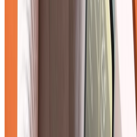
Hướng dẫn mua hàng trả góp
Dịch vụ bán hàng B2B
Chính sách
Bảo hành mở rộng
Chính sách dùng sản phẩm 7 ngày miễn phí
Chính sách đổi trả
Chính sách bảo hành
Chính sách bảo mật thông tin
Chính sách kiểm hàng
TỔNG ĐÀI HỖ TRỢ
Tư vấn mua hàng (miễn phí):
1800.6229
(08h30 - 21h30)