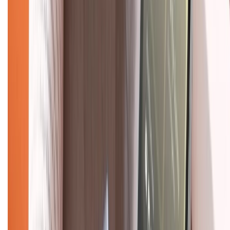
Khiếu nại - Góp ý:
088.99999.33
(09h00 - 18h00)
Trung tâm bảo hành:
028.710.89898
(08h30 - 21h00)
KẾT NỐI VỚI CHÚNG TÔI
Về chúng tôi
Giới thiệu về XTMobile
Liên hệ hợp tác
Hệ thống cửa hàng bán lẻ
Về trang chủ