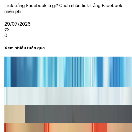
Tick trắng Facebook là gì? Cách nhận tick trắng Facebook
miễn phí
29/07/2026
0
Xem nhiều tuần qua
Tư vấn
Bảng giá iPhone cũ mới nhất trong tháng 8 năm
2026, giá siêu hấp dẫn
Cập nhật bảng giá iPhone năm 2026: Giá tốt, ưu đãi
hấp dẫn
Cập nhật bảng giá Galaxy S23 (Plus, Ultra) cũ, mới
năm 2026
Bảng giá iPhone 15 cập nhật mới nhất tháng
08/2026