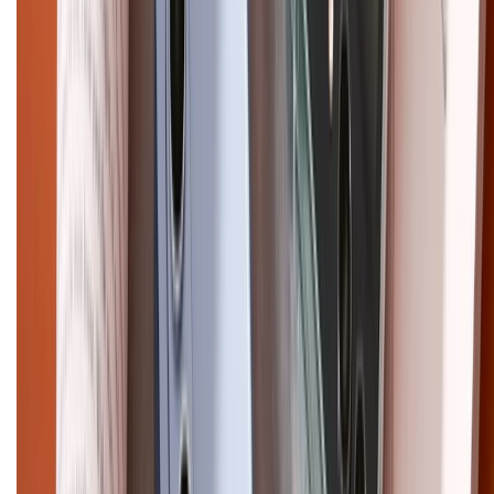
XTMOBILE. Số GPKD: 41A8052143 – Cấp ngày 11/05/2023. Địa chỉ: 50
Trần Quang Khải, Phường Tân Định, Quận 1, TP.HCM. Điện thoại:
1800.6229 (Miễn Phí)
Email: xtmobile.sg@gmail.com. Chịu trách nhiệm nội dung: Lê Xuân
Hoà