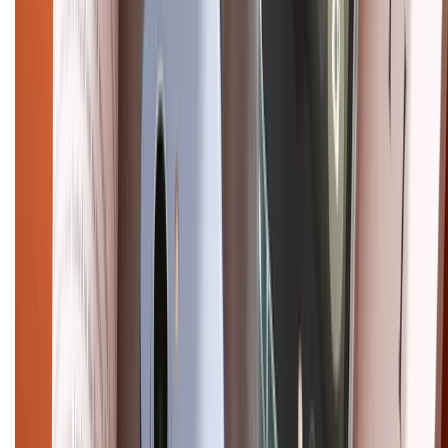
CHỨNG NHẬN
Điện thoại iPhone
iPhone 17 Pro Max
iPhone 17
Pro
iPhone 17
iPhone 16
iPhone 16 Pro Max
iPhone 15
Pro Max
iPhone 15
Điện thoại Samsung
Samsung S26
Ultra
Samsung S26
Samsung S25
iPhone cũ
iPhone 17
cũ
iPhone 16 cũ
iPhone 16 Pro Max cũ
Copyright @2012 HỘ KINH DOANH CỬA HÀNG ĐIỆN THOẠI DI ĐỘNG