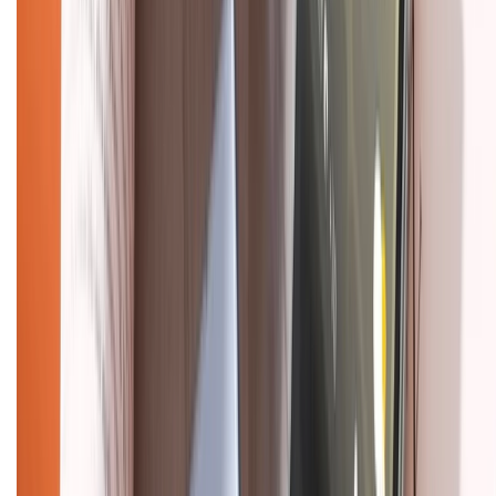
Hỗ trợ khách hàng
Mua hàng trả góp
Mua hàng online
Dịch vụ bảo hành mở rộng
Hình thức thanh toán
Tra cứu bảo hành
Tra cứu điểm XTMember
Hướng dẫn mua hàng trả góp
Dịch vụ bán hàng B2B
Chính sách
Bảo hành mở rộng
Chính sách dùng sản phẩm 7 ngày miễn phí