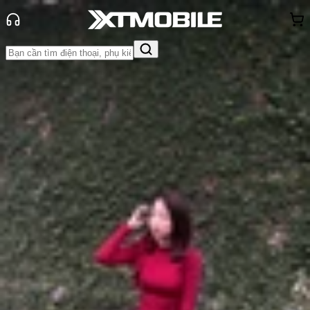
Trang chủ
Tin tức
Thủ thuật
Tin Mới
Đánh Giá - Trên Tay
So Sánh
Tư vấn
Khuyến
mãi
Thủ thuật
Hỏi đáp
App - Game
Thông báo
Khách
hàng - Sự kiện
Hướng dẫn tắt thông báo quảng
cáo trên MoMo để tránh bị làm
phiền
Anh Thư
Ngày đăng:
07/11/2023