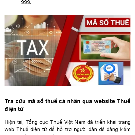
999.
Tra cứu mã số thuế cá nhân qua website Thuế
điện tử
Hiện tại, Tổng cục Thuế Việt Nam đã triển khai trang
web Thuế điện tử để hỗ trợ người dân dễ dàng kiểm