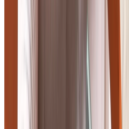
TỔNG ĐÀI HỖ TRỢ
(08H30 - 21H30)
Tư vấn mua hàng (miễn phí):
1800.6229
Khiếu nại - Góp ý:
088.99999.33
Bán hàng doanh nghiệp B2B:
088.99999.22
HỖ TRỢ THANH TOÁN