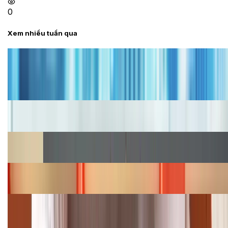
0
Xem nhiều tuần qua
Tư vấn
Bảng giá iPhone cũ mới nhất trong tháng 8 năm
2026, giá siêu hấp dẫn
Cập nhật bảng giá iPhone năm 2026: Giá tốt, ưu đãi
hấp dẫn
Cập nhật bảng giá Galaxy S23 (Plus, Ultra) cũ, mới
năm 2026
Bảng giá iPhone 15 cập nhật mới nhất tháng
08/2026
Cập nhật bảng giá điện thoại Samsung tháng 8:
Giảm đến 15.49 triệu