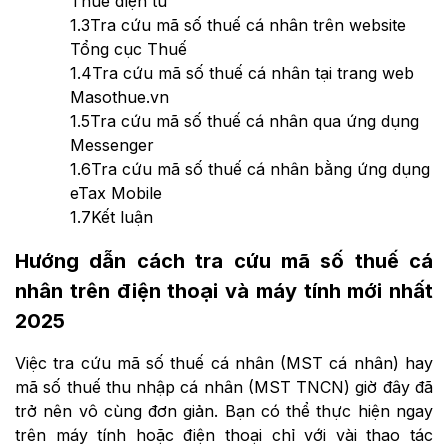
Thuế điện tử
1.3
Tra cứu mã số thuế cá nhân trên website
Tổng cục Thuế
1.4
Tra cứu mã số thuế cá nhân tại trang web
Masothue.vn
1.5
Tra cứu mã số thuế cá nhân qua ứng dụng
Messenger
1.6
Tra cứu mã số thuế cá nhân bằng ứng dụng
eTax Mobile
1.7
Kết luận
Hướng dẫn cách tra cứu mã số thuế cá
nhân trên điện thoại và máy tính mới nhất
2025
Việc tra cứu mã số thuế cá nhân (MST cá nhân) hay
mã số thuế thu nhập cá nhân (MST TNCN) giờ đây đã
trở nên vô cùng đơn giản. Bạn có thể thực hiện ngay
trên máy tính hoặc điện thoại chỉ với vài thao tác