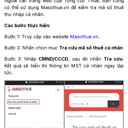
Ngoài các trang web của Tổng cục Thuế, bạn cũng
có thể sử dụng Masothue.vn để kiểm tra mã số thuế
thu nhập cá nhân.
Các bước thực hiện:
Bước 1: Truy cập vào website
Masothue.vn
.
Bước 2: Nhấn chọn mục
Tra cứu mã số thuế cá nhân
Bước 3: Nhập
CMND/CCCD
, sau đó nhấn
Tra cứu
.
Kết quả sẽ hiển thị thông tin MST cá nhân ngay lập
tức.