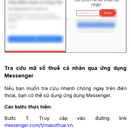
Tra cứu mã số thuế cá nhân qua ứng dụng
Messenger
Nếu bạn muốn tra cứu nhanh chóng ngay trên điện
thoại, bạn có thể sử dụng ứng dụng Messenger.
Các bước thực hiện:
Bước 1: Truy cập vào đường link
messenger.com/t/masothue.vn
.