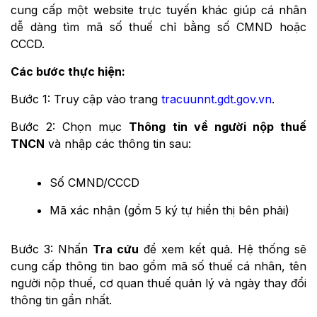
cung cấp một website trực tuyến khác giúp cá nhân
dễ dàng tìm mã số thuế chỉ bằng số CMND hoặc
CCCD.
Các bước thực hiện:
Bước 1: Truy cập vào trang
tracuunnt.gdt.gov.vn
.
Bước 2: Chọn mục
Thông tin về người nộp thuế
TNCN
và nhập các thông tin sau:
Số CMND/CCCD
Mã xác nhận (gồm 5 ký tự hiển thị bên phải)
Bước 3: Nhấn
Tra cứu
để xem kết quả. Hệ thống sẽ
cung cấp thông tin bao gồm mã số thuế cá nhân, tên
người nộp thuế, cơ quan thuế quản lý và ngày thay đổi
thông tin gần nhất.