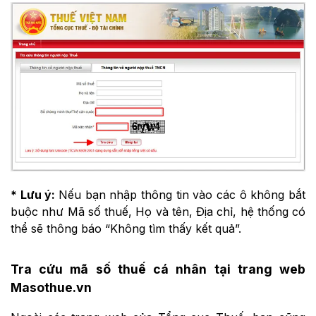
* Lưu ý:
Nếu bạn nhập thông tin vào các ô không bắt
buộc như Mã số thuế, Họ và tên, Địa chỉ, hệ thống có
thể sẽ thông báo “Không tìm thấy kết quả”.
Tra cứu mã số thuế cá nhân tại trang web
Masothue.vn