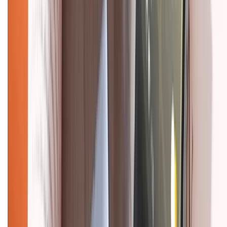
Chính sách kiểm hàng
HỖ TRỢ THANH TOÁN
CHỨNG NHẬN