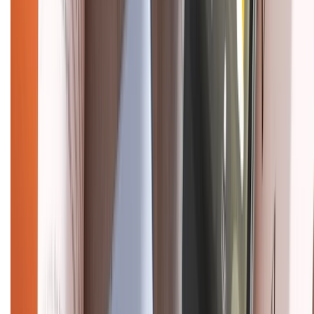
Điện thoại iPhone
iPhone 17 Pro Max
iPhone 17
Pro
iPhone 17
iPhone 16
iPhone 16 Pro Max
iPhone 15
Pro Max
iPhone 15
Điện thoại Samsung
Samsung S26
Ultra
Samsung S26
Samsung S25
iPhone cũ
iPhone 17
cũ
iPhone 16 cũ
iPhone 16 Pro Max cũ
Copyright @2012 HỘ KINH DOANH CỬA HÀNG ĐIỆN THOẠI DI ĐỘNG
XTMOBILE. Số GPKD: 41A8052143 – Cấp ngày 11/05/2023. Địa chỉ: 50
Trần Quang Khải, Phường Tân Định, Quận 1, TP.HCM. Điện thoại:
1800.6229 (Miễn Phí)
Email: xtmobile.sg@gmail.com. Chịu trách nhiệm nội dung: Lê Xuân
Hoà