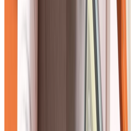
CHỨNG NHẬN
Về chúng tôi
Giới thiệu về XTMobile