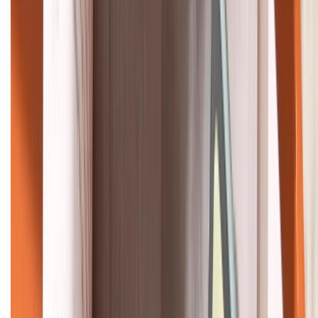
KẾT NỐI VỚI CHÚNG TÔI