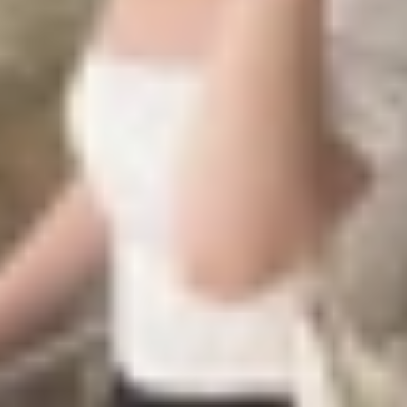
ng trên các dòng điện thoại phổ biến, giúp bạn tối ưu hóa
one
thể, nhưng Apple cung cấp nhiều tùy chọn linh hoạt để t
 trên iPhone.
n hoặc thông báo, kể cả khi ở chế độ im lặng, bạn có thể 
 > Kéo xuống và chọn mục
Âm thanh & cảm ứng
.
 chỉnh.
y chọn sau:
ống, kể cả khi ở chế độ im lặng.
thiết bị được chuyển sang chế độ im lặng.