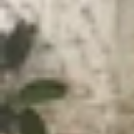
Xem nhanh
Ẩn
1
Cách thay đổi cường độ rung trên iPhon
1.1
Cách bật/tắt cường độ rung trên iPhon
1.2
Chọn kiểu rung trên iPhone
1.3
Cách tự tạo kiểu rung trên iPhone
2
Cách thay đổi cường độ rung trên điện 
3
Cách thay đổi độ rung trên điện thoại Xi
4
Một số câu hỏi thường gặp
4.1
Có thể tắt hoàn toàn rung trên điện th
4.2
Làm sao để biết điện thoại rung khi 
4.3
Rung phản hồi khi chạm trên Xiaomi c
4.4
Tại sao điện thoại không rung dù đã b
5
Lời kết
Cách thay đổi cường độ rung trên điện thoại
l
iPhone, Samsung hay Xiaomi, việc điều chỉnh cư