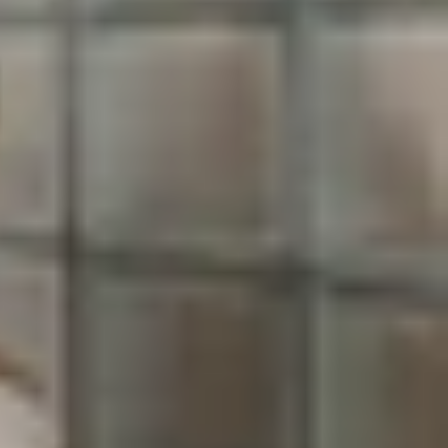
ụng linh hoạt và thoải mái hơn. Dù bạn sử dụng
o nhu cầu và hoàn cảnh. Bài viết dưới đây hướng