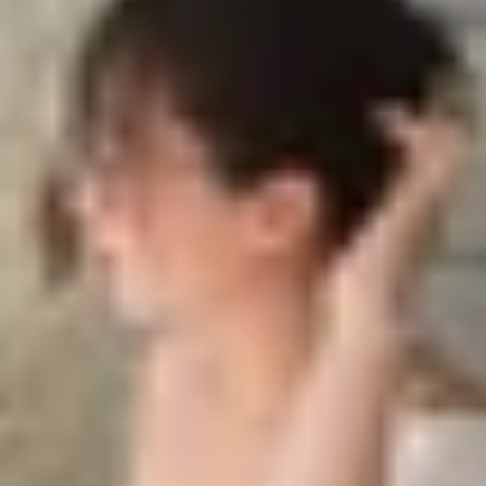
e
e
thoại Samsung
aomi
oại không?
nhận thông báo mà không cần cầm máy?
ó ảnh hưởng đến pin không?
ật chế độ rung?
à một thao tác đơn giản nhưng mang lại trải nghiệm sử d
ờng độ rung hoặc kiểu rung giúp cá nhân hóa thiết bị the