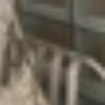
 cảm giác sử dụng hàng ngày.
hay đổi kiểu rung và tạo rung cá nhân hóa. Dưới
làm theo các bước sau: