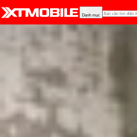
Danh mục
Trang chủ
Tin tức
Thủ thuật
Tin Mới
Đánh Giá - Trên Tay
So Sánh
Tư vấn
Khuy
Cách thay đổi cường độ 
Triệu Vy
Ngày đăng:
04/08/2025
Cập nhật:
04/08/2025
Theo dõi XTMobile trên