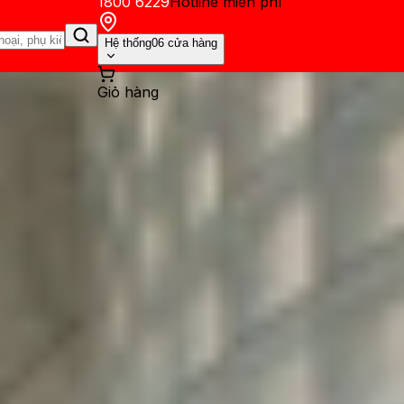
1800 6229
Hotline miễn phí
Hệ thống
06 cửa hàng
Giỏ hàng
ến mãi
Thủ thuật
Hỏi đáp
App - Game
Thông báo
Khách hàng 
rung trên điện thoại iPhone,