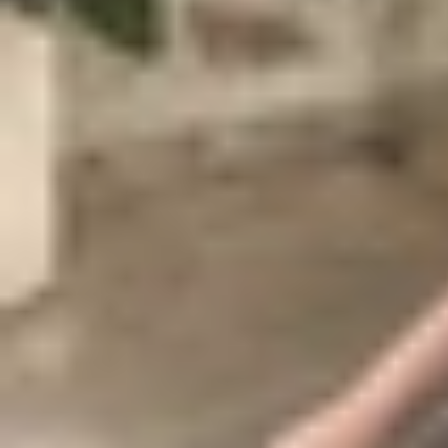
dẫn chi tiết từng bước cách thay đổi cường độ ru
Cách thay đổi cường độ rung trên iPh
iPhone không hỗ trợ điều chỉnh mức độ rung cụ 
đây là các bước chi tiết để tùy chỉnh chế độ rung
Cách bật/tắt cường độ rung trên iPhone
Để thiết lập
iPhone
rung khi có cuộc gọi, tin nhắ
Bước 1
: Mở ứng dụng
Cài đặt
từ màn hình chính
Bước 2
: Nhấn vào phần
Cảm ứng
để bắt đầu tùy
Bước 3
: Trong mục Cảm ứng, bạn sẽ thấy các tù
Luôn phát
: iPhone rung trong mọi tình hu
Phát trong chế độ im lặng
: Chỉ rung khi 