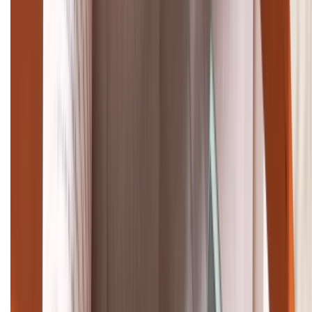
(08H30 - 21H30)
Tư vấn mua hàng (miễn phí):
1800.6229
Khiếu nại - Góp ý:
088.99999.33
Bán hàng doanh nghiệp B2B:
088.99999.22
HỖ TRỢ THANH TOÁN