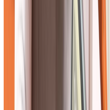
CHỨNG NHẬN
Về chúng tôi
Giới thiệu về XTMobile
Liên hệ hợp tác