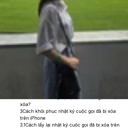
Theo dõi XTMobile trên
Xem nhanh
Ẩn
1
Nhật ký cuộc gọi trên iPhone lưu ở đâu?
2
Vì sao cần khôi phục lịch sử cuộc gọi đã bị
xóa?
3
Cách khôi phục nhật ký cuộc gọi đã bị xóa
trên iPhone
3.1
Cách lấy lại nhật ký cuộc gọi đã bị xóa trên