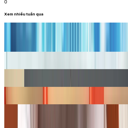
0
Xem nhiều tuần qua
Tư vấn
Bảng giá iPhone cũ mới nhất trong tháng 8 năm
2026, giá siêu hấp dẫn
Cập nhật bảng giá iPhone năm 2026: Giá tốt, ưu đãi
hấp dẫn
Cập nhật bảng giá Galaxy S23 (Plus, Ultra) cũ, mới
năm 2026
Bảng giá iPhone 15 cập nhật mới nhất tháng
08/2026
Cập nhật bảng giá điện thoại Samsung tháng 8:
Giảm đến 15.49 triệu
TỔNG ĐÀI HỖ TRỢ