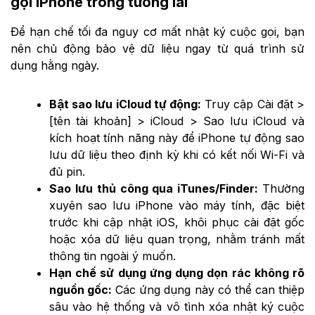
gọi iPhone trong tương lai
Để hạn chế tối đa nguy cơ mất nhật ký cuộc gọi, bạn
nên chủ động bảo vệ dữ liệu ngay từ quá trình sử
dụng hằng ngày.
Bật sao lưu iCloud tự động:
Truy cập Cài đặt >
[tên tài khoản] > iCloud > Sao lưu iCloud và
kích hoạt tính năng này để iPhone tự động sao
lưu dữ liệu theo định kỳ khi có kết nối Wi-Fi và
đủ pin.
Sao lưu thủ công qua iTunes/Finder:
Thường
xuyên sao lưu iPhone vào máy tính, đặc biệt
trước khi cập nhật iOS, khôi phục cài đặt gốc
hoặc xóa dữ liệu quan trọng, nhằm tránh mất
thông tin ngoài ý muốn.
Hạn chế sử dụng ứng dụng dọn rác không rõ
nguồn gốc:
Các ứng dụng này có thể can thiệp
sâu vào hệ thống và vô tình xóa nhật ký cuộc