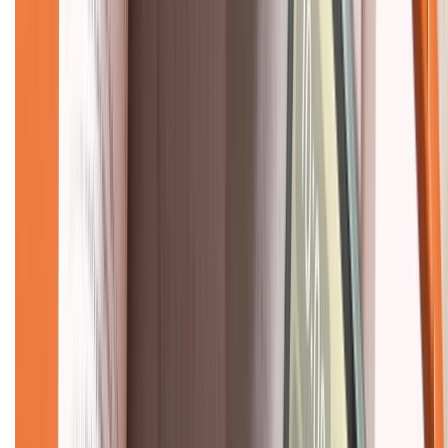
Hệ thống cửa hàng bán lẻ
Về trang chủ
Hỗ trợ khách hàng
Mua hàng trả góp
Mua hàng online
Dịch vụ bảo hành mở rộng
Hình thức thanh toán
Tra cứu bảo hành
Tra cứu điểm XTMember
Hướng dẫn mua hàng trả góp
Dịch vụ bán hàng B2B
Chính sách