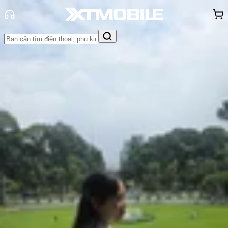
Trang chủ
Tin tức
Thủ thuật
Tin Mới
Đánh Giá - Trên Tay
So Sánh
Tư vấn
Khuyến
mãi
Thủ thuật
Hỏi đáp
App - Game
Thông báo
Khách
hàng - Sự kiện
Cách lấy lại nhật ký cuộc gọi đã xóa
trên iPhone dễ dàng, nhanh chóng
Hồng Huệ
Ngày đăng:
27/01/2026
Cập nhật:
27/01/2026