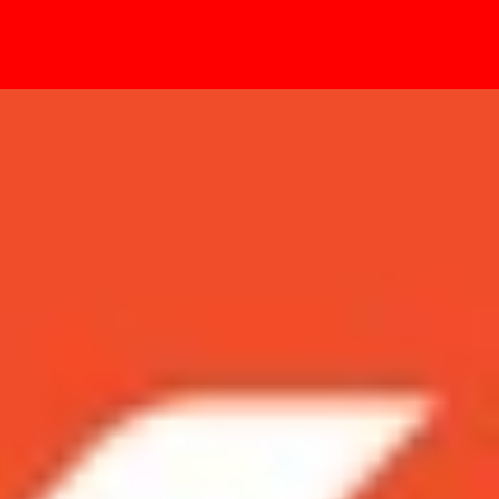
- Sự kiện
 dễ chỉ trong 1 nốt