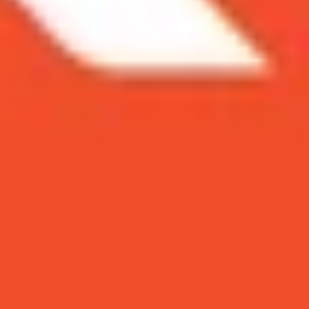
4!
g mong muốn làm hỏng vẻ hoàn hảo của bức hình?
 thãi đó và biến những bức ảnh của mình trở nên
phí nhanh chóng nhất 2024.