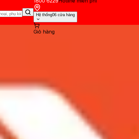
1800 6229
Hotline miễn phí
Hệ thống
06 cửa hàng
Giỏ hàng
ến mãi
Thủ thuật
Hỏi đáp
App - Game
Thông báo
Khách hàng 
thể trong ảnh trên iPhone cực