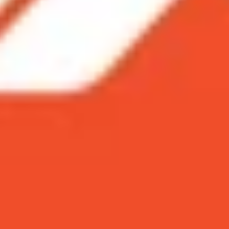
 trên iPhone miễn phí nhanh chóng nhất 2024!
e bằng tính năng Clean Up
nh trên iPhone chưa cập nhật iOS 18
nh trên iPhone miễn phí nhanh chóng nhất 202
 trên điện thoại nhưng lại gặp phải những chi tiết khôn
ên iOS 18, bạn có thể dễ dàng xóa bỏ những vật thể thừa
ớng dẫn bạn cách xóa vật thể trong ảnh trên iPhone miễn 
ng tính năng Clean Up