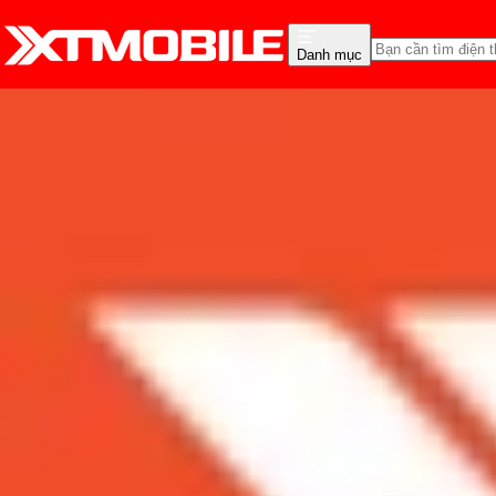
Danh mục
Trang chủ
Tin tức
Thủ thuật
Tin Mới
Đánh Giá - Trên Tay
So Sánh
Tư vấn
Khuy
Hướng dẫn cách xóa vật 
nhạc!
Admin
Ngày đăng:
05/09/2024
Cập nhật:
28/05/2026