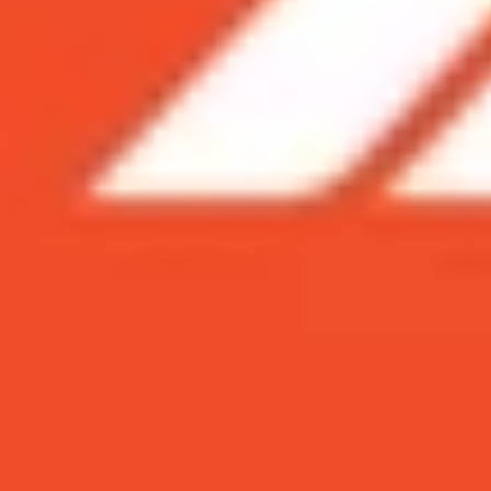
Xem nhanh
Ẩn
1
Hướng dẫn 2 cách xóa vật thể trong ảnh
1.1
Cách xóa vật thể trong ảnh trên iPhon
1.2
Cách xóa vật thể, chi tiết thừa trong ả
1.3
Kết luận
Hướng dẫn 2 cách xóa vật thể trong ả
Bạn đã bao giờ chụp được một bức ảnh hoàn hảo
Đừng lo, giờ đây với tính năng Clean Up mới tr
hoàn hảo hơn. Bài viết dưới đây XTmobile sẽ hư
Cách xóa vật thể trong ảnh trên iPhone bằ