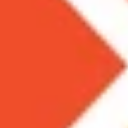
Theo dõi XTMobile trên