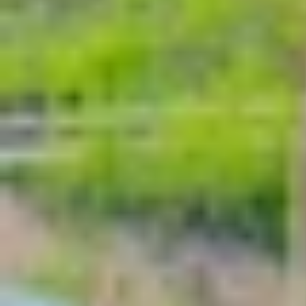
Trên Windows 11, bạn có thể dễ dàng đổi hình
thích, đặt màu nền đơn giản hoặc để hình nền tự
Bước 1
: Nhấn tổ hợp
Windows + I
để mở nhanh 
Bước 2
: Trong giao diện
Personalization
, chọn