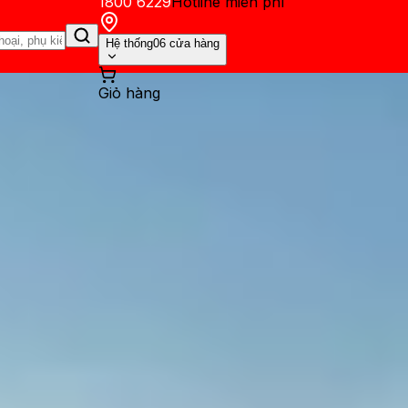
1800 6229
Hotline miễn phí
Hệ thống
06 cửa hàng
Giỏ hàng
ến mãi
Thủ thuật
Hỏi đáp
App - Game
Thông báo
Khách hàng 
y tính Windows 11 đơn giản v