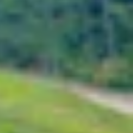
 Dù là ảnh cá nhân, hình nền mặc định hay ảnh tải
n chi tiết các bước đổi hình nền trên máy tính Win