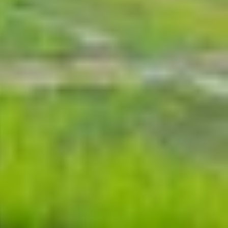
m. Hệ thống cho phép bạn chọn một bức ảnh yêu
rên màn hình desktop và chọn
Personalize
.