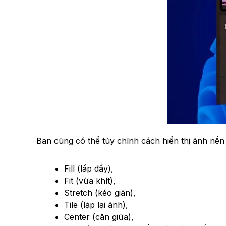
Bạn cũng có thể tùy chỉnh cách hiển thị ảnh nề
Fill (lấp đầy),
Fit (vừa khít),
Stretch (kéo giãn),
Tile (lặp lại ảnh),
Center (căn giữa),