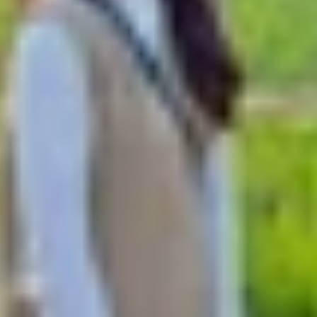
 nền trong phần Cài đặt mà không cần cài thêm phần mề
 động thay đổi theo thư mục có sẵn.
cửa sổ
Settings
. Hoặc bạn cũng có thể nhấp chuột phải t
 mục
Background
.