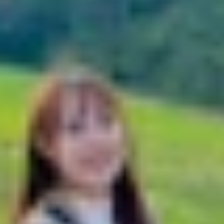
s 11 đơn giản và nhanh nhất
t (Settings)
 File Explorer
 ứng dụng Photos
11
11
ws 11 đơn giản và nhanh nhất
ơn giản giúp bạn thay đổi giao diện theo sở thích cá nhân.
 cho máy tính chỉ trong vài bước. Bài viết này sẽ hướng dẫ
Windows 11.
ettings)