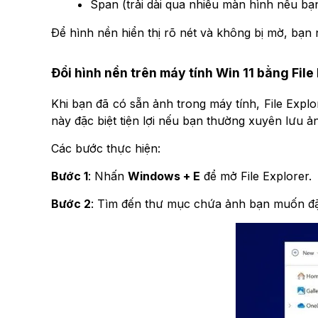
Span (trải dài qua nhiều màn hình nếu bạn
Để hình nền hiển thị rõ nét và không bị mờ, bạn 
Đổi hình nền trên máy tính Win 11 bằng File
Khi bạn đã có sẵn ảnh trong máy tính, File Exp
này đặc biệt tiện lợi nếu bạn thường xuyên lưu ả
Các bước thực hiện:
Bước 1
: Nhấn
Windows + E
để mở File Explorer.
Bước 2
: Tìm đến thư mục chứa ảnh bạn muốn đặt