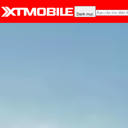
Danh mục
Trang chủ
Tin tức
Thủ thuật
Tin Mới
Đánh Giá - Trên Tay
So Sánh
Tư vấn
Khuy
3 Cách đổi hình nền má
Thùy Nguyễn
Ngày đăng:
16/07/2025
Cập nhật:
16/07/2025
Theo dõi XTMobile trên