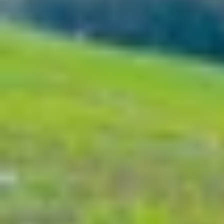
Xem nhanh
Ẩn
1
Cách đổi hình nền trên máy tính Window
1.1
Đổi hình nền máy tính Win 11 qua Cài đặ
1.2
Đổi hình nền trên máy tính Win 11 bằng
1.3
Cách đổi hình nền máy tính Win 11 với
1.4
Cách đổi hình nền màn hình khóa Win 
1.5
Một số mẹo đổi hình nền máy tính Win 
1.6
Tổng kết
Cách đổi hình nền trên máy tính Windo
Cách đổi hình nền máy tính Win 11
là thao tác đ
về từ internet, bạn đều có thể thiết lập hình nền
11 rất dễ thực hiện dành cho người mới sử dụng 
Đổi hình nền máy tính Win 11 qua Cài đặt (S