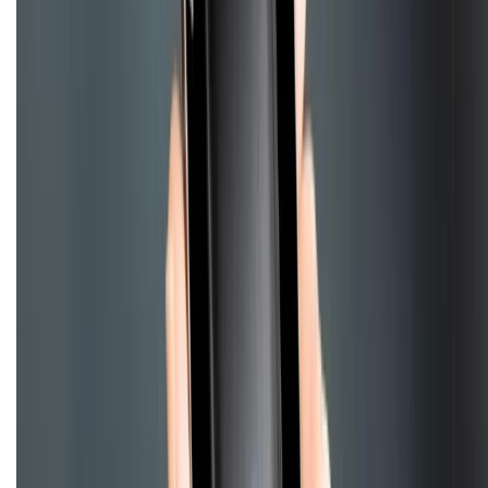
KẾT NỐI VỚI CHÚNG TÔI
Về chúng tôi
Giới thiệu về XTMobile
Liên hệ hợp tác
Hệ thống cửa hàng bán lẻ
Về trang chủ
Hỗ trợ khách hàng
Mua hàng trả góp
Mua hàng online
Hình thức thanh toán