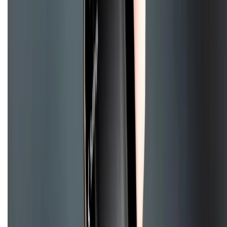
Chính sách dùng sản phẩm 7 ngày miễn phí
Chính sách đổi trả
Chính sách bảo hành
Chính sách bảo mật thông tin
Chính sách kiểm hàng
TỔNG ĐÀI HỖ TRỢ
Tư vấn mua hàng (miễn phí):
1800.6229
(08h30 - 21h30)
Khiếu nại - Góp ý:
088.99999.33
(09h00 - 18h00)
Trung tâm bảo hành:
028.710.89898
(08h30 - 21h00)