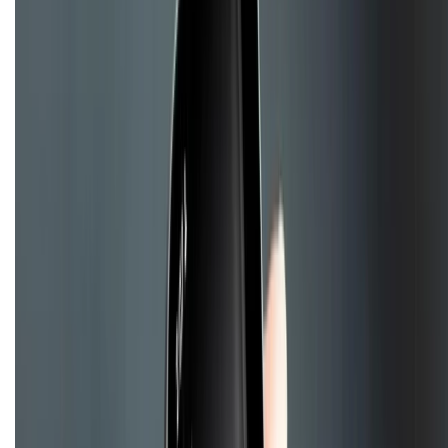
Liên hệ hợp tác
Hệ thống cửa hàng bán lẻ
Về trang chủ
Hỗ trợ khách hàng
Mua hàng trả góp
Mua hàng online
Hình thức thanh toán
Tra cứu bảo hành
Tra cứu điểm XTMember
Hướng dẫn mua hàng trả góp
Dịch vụ bán hàng B2B
Chính sách
Bảo hành mở rộng