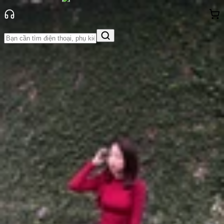
Trang chủ
Tin tức
Thủ thuật
Tin Mới
Đánh Giá - Trên Tay
So Sánh
Tư vấn
Khuyến
mãi
Thủ thuật
Hỏi đáp
App - Game
Thông báo
Khách
hàng - Sự kiện
Cách đặt biệt danh trên Instagram
giúp cuộc trò chuyện thêm thú vị
Anh Thư
Ngày đăng:
12/02/2025
Cập nhật:
12/02/2025