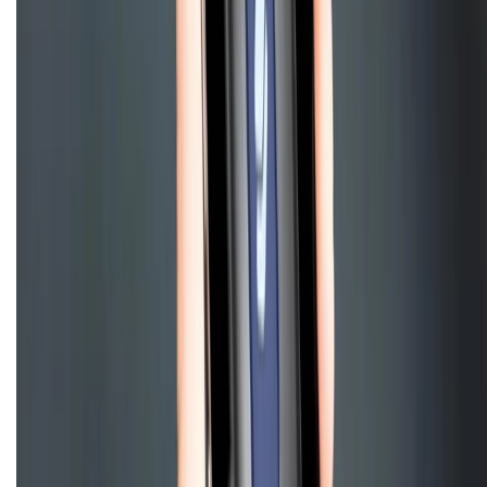
Điện thoại iPhone
iPhone 17 Pro Max
iPhone 17
Pro
iPhone 17
iPhone 16
iPhone 16 Pro Max
iPhone 15
Pro Max
iPhone 15
Điện thoại Samsung
Samsung S26
Ultra
Samsung S26
Samsung S25
iPhone cũ
iPhone 17
cũ
iPhone 16 cũ
iPhone 16 Pro Max cũ
Copyright @2012 HỘ KINH DOANH CỬA HÀNG ĐIỆN THOẠI DI ĐỘNG
XTMOBILE. Số GPKD: 41A8052143 – Cấp ngày 11/05/2023. Địa chỉ: 50
Trần Quang Khải, Phường Tân Định, Quận 1, TP.HCM. Điện thoại:
1800.6229 (Miễn Phí)
Email: xtmobile.sg@gmail.com. Chịu trách nhiệm nội dung: Lê Xuân
Hoà