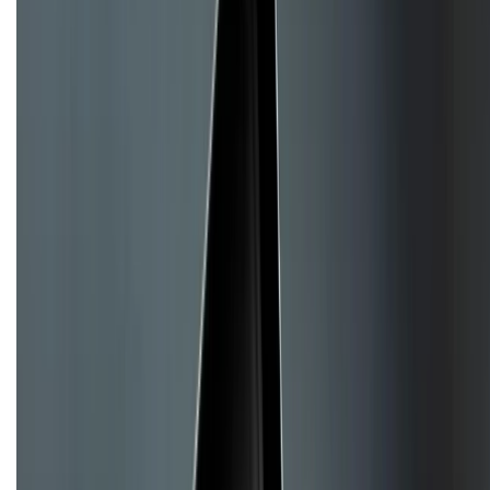
CHỨNG NHẬN
Về chúng tôi
Giới thiệu về XTMobile