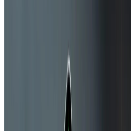
TỔNG ĐÀI HỖ TRỢ
(08H30 - 21H30)
Tư vấn mua hàng (miễn phí):
1800.6229
Khiếu nại - Góp ý:
088.99999.33
Bán hàng doanh nghiệp B2B:
088.99999.22
HỖ TRỢ THANH TOÁN