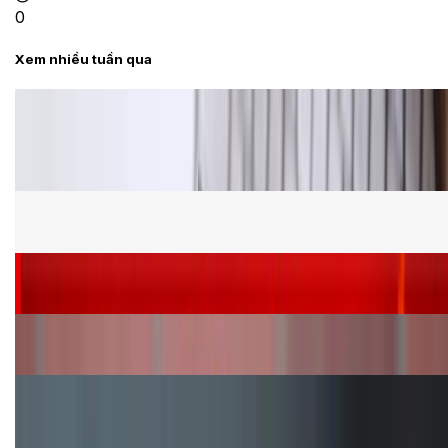
0
Xem nhiều tuần qua
Tư vấn
Bảng giá Samsung S24 Ultra tại XTmobile tháng 8,
giảm sâu, ưu đãi bất ngờ
Cấu hình Samsung Galaxy Z Flip 8: Ra mắt với hai
phiên bản chip khác nhau
Siêu sale 8.8 - Săn deal rẻ vô đối: Mua điện thoại
giảm thêm đến 400K tại XTmobile!
Nên mua iPhone VN/A hay LL/A: So sánh chi tiết
máy nào tốt hơn?
Đây là cách sử dụng nút Action Button trên iPhone
hiệu quả hơn!