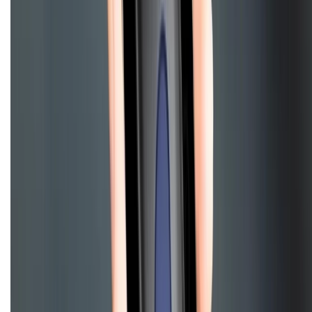
Tra cứu bảo hành
Tra cứu điểm XTMember
Hướng dẫn mua hàng trả góp
Dịch vụ bán hàng B2B
Chính sách
Bảo hành mở rộng
Chính sách dùng sản phẩm 7 ngày miễn phí
Chính sách đổi trả
Chính sách bảo hành
Chính sách bảo mật thông tin
Chính sách kiểm hàng
HỖ TRỢ THANH TOÁN