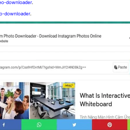
deo-downloader
.
oto-downloader
.