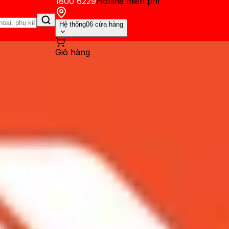
1800 6229
Hotline miễn phí
Hệ thống
06 cửa hàng
Giỏ hàng
ến mãi
Thủ thuật
Hỏi đáp
App - Game
Thông báo
Khách hàng 
h Instagram về điện thoại, 