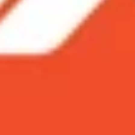
 máy tính nhanh chóng nhất!
tài khoản bạn bè, người khác
ại
h
tài khoản cá nhân
ên Instagram
m về điện thoại, máy tính
i, máy tính nhanh chóng nhất!
 rất được yêu thích hiện nay. Đây là nơi bạn có thể lưu 
stagram cũng hỗ trợ tải ảnh trực tiếp từ nền tảng. Vậy l