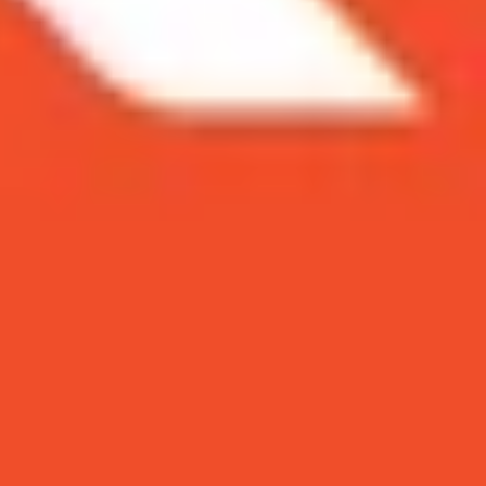
giữ những kỷ niệm đẹp hoặc cập nhật những khoảnh
àm thế nào để tải ảnh từ Instagram về điện thoại