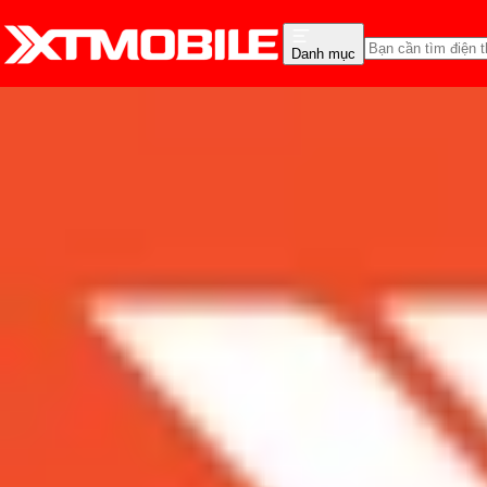
Danh mục
Trang chủ
Tin tức
Thủ thuật
Tin Mới
Đánh Giá - Trên Tay
So Sánh
Tư vấn
Khuy
Hướng dẫn 9 cách lưu ản
Admin
Ngày đăng:
28/11/2024
Cập nhật:
28/11/2024
Theo dõi XTMobile trên