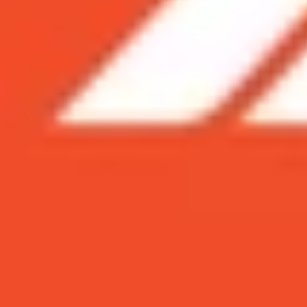
Xem nhanh
Ẩn
1
9 cách lưu ảnh Instagram về điện thoại,
2
Hướng dẫn 6 cách lưu ảnh Instagram từ 
2.1
Cách tải, lưu ảnh Instagram về điện tho
2.2
Cách tải, lưu ảnh Instagram về máy tín
3
Hướng dẫn 3 cách lưu ảnh Instagram từ 
3.1
Kích hoạt tính năng tự động lưu ảnh tr
3.2
Lưu ảnh từ Story hoặc dòng thời gian
3.3
Lưu ảnh từ kho lưu trữ cá nhân
4
Câu hỏi thường gặp khi lưu ảnh Instagra
5
Kết luận
9 cách lưu ảnh Instagram về điện thoạ
Instagram là nền tảng chia sẻ hình ảnh và video
khắc đáng nhớ. Tuy nhiên, không phải lúc nào In