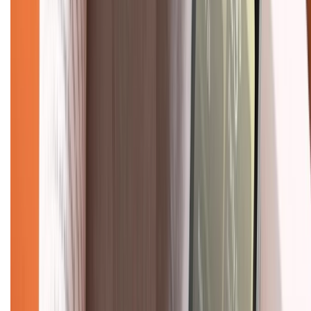
Về chúng tôi
Giới thiệu về XTMobile
Liên hệ hợp tác
Hệ thống cửa hàng bán lẻ
Về trang chủ
Hỗ trợ khách hàng
Mua hàng trả góp
Mua hàng online
Dịch vụ bảo hành mở rộng
Hình thức thanh toán
Tra cứu bảo hành
Tra cứu điểm XTMember