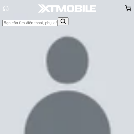
Trang chủ
Tin tức
Thủ thuật
Tin Mới
Đánh Giá - Trên Tay
So Sánh
Tư vấn
Khuyến
mãi
Thủ thuật
Hỏi đáp
App - Game
Thông báo
Khách
hàng - Sự kiện
Hướng dẫn cách tắt và bật trạng
thái hoạt động trên Instagram
Trúc Huỳnh
Ngày đăng:
14/10/2024
Cập nhật:
14/10/2024