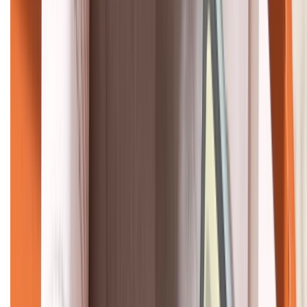
KẾT NỐI VỚI CHÚNG TÔI
CHỨNG NHẬN