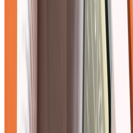
Chính sách bảo mật thông tin
Chính sách kiểm hàng
TỔNG ĐÀI HỖ TRỢ
Tư vấn mua hàng (miễn phí):
1800.6229
(08h30 - 21h30)
Khiếu nại - Góp ý:
088.99999.33
(09h00 - 18h00)
Trung tâm bảo hành:
028.710.89898
(08h30 - 21h00)
KẾT NỐI VỚI CHÚNG TÔI