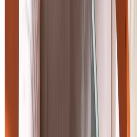
Khiếu nại - Góp ý:
088.99999.33
Bán hàng doanh nghiệp B2B:
088.99999.22
HỖ TRỢ THANH TOÁN