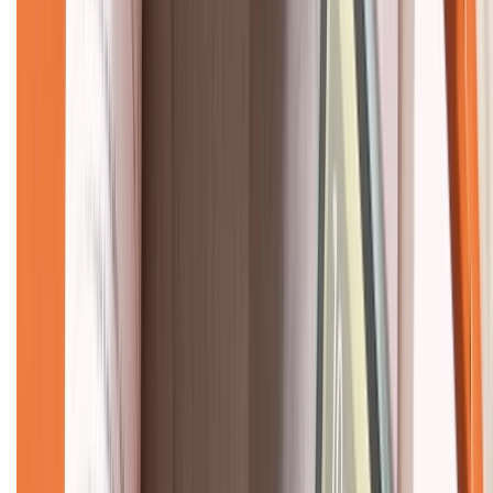
Về chúng tôi
Giới thiệu về XTMobile
Liên hệ hợp tác
Hệ thống cửa hàng bán lẻ
Về trang chủ
Hỗ trợ khách hàng
Mua hàng trả góp