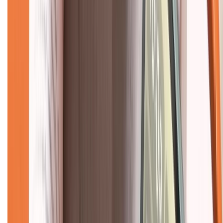
Mua hàng online
Dịch vụ bảo hành mở rộng
Hình thức thanh toán
Tra cứu bảo hành
Tra cứu điểm XTMember
Hướng dẫn mua hàng trả góp
Dịch vụ bán hàng B2B
Chính sách
Bảo hành mở rộng
Chính sách dùng sản phẩm 7 ngày miễn phí
Chính sách đổi trả
Chính sách bảo hành