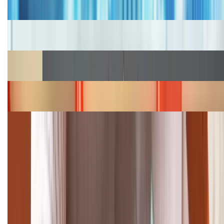
2026, giá siêu hấp dẫn
Cập nhật bảng giá iPhone năm 2026: Giá tốt, ưu đãi
hấp dẫn
Cập nhật bảng giá Galaxy S23 (Plus, Ultra) cũ, mới
năm 2026
Bảng giá iPhone 15 cập nhật mới nhất tháng
08/2026
Cập nhật bảng giá điện thoại Samsung tháng 8:
Giảm đến 15.49 triệu
TỔNG ĐÀI HỖ TRỢ
(08H30 - 21H30)
Tư vấn mua hàng (miễn phí):
1800.6229