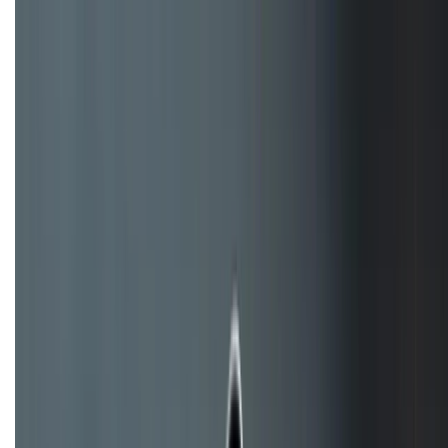
hiệu quả hơn!
TỔNG ĐÀI HỖ TRỢ
(08H30 - 21H30)
Tư vấn mua hàng (miễn phí):
1800.6229
Khiếu nại - Góp ý:
088.99999.33
Bán hàng doanh nghiệp B2B:
088.99999.22