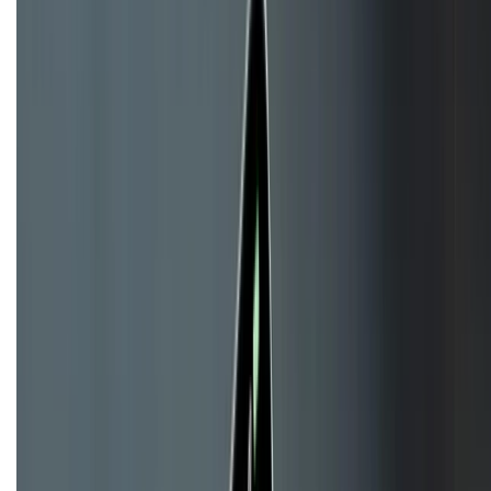
HỖ TRỢ THANH TOÁN
KẾT NỐI VỚI CHÚNG TÔI