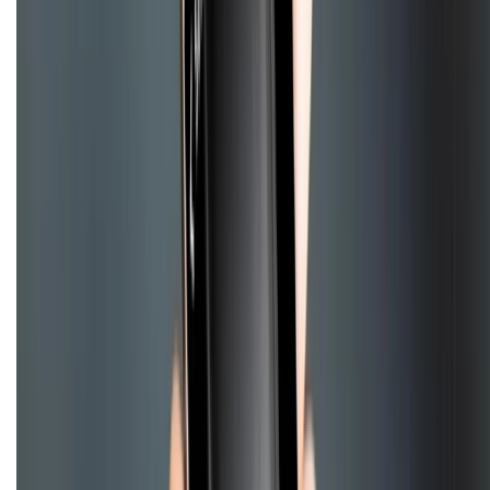
Mua hàng online
Hình thức thanh toán
Tra cứu bảo hành
Tra cứu điểm XTMember
Hướng dẫn mua hàng trả góp
Dịch vụ bán hàng B2B
Chính sách
Bảo hành mở rộng
Chính sách dùng sản phẩm 7 ngày miễn phí
Chính sách đổi trả
Chính sách bảo hành
Chính sách bảo mật thông tin
Chính sách kiểm hàng