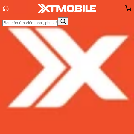
Trang chủ
Tin tức
Thủ thuật
Tin Mới
Đánh Giá - Trên Tay
So Sánh
Tư vấn
Khuyến
mãi
Thủ thuật
Hỏi đáp
App - Game
Thông báo
Khách
hàng - Sự kiện
Cách chụp màn hình iPad dễ dàng
với iPadOS 16: Bạn đã biết chưa?
Admin
Ngày đăng:
17/11/2022
Cập nhật:
17/11/2022