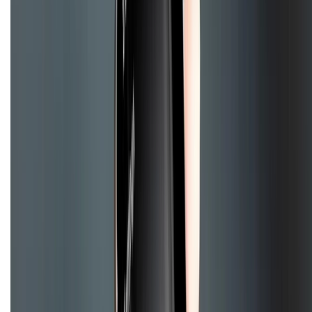
028.710.89898
(08h30 - 21h00)
KẾT NỐI VỚI CHÚNG TÔI
Về chúng tôi
Giới thiệu về XTMobile
Liên hệ hợp tác
Hệ thống cửa hàng bán lẻ
Về trang chủ
Hỗ trợ khách hàng
Mua hàng trả góp