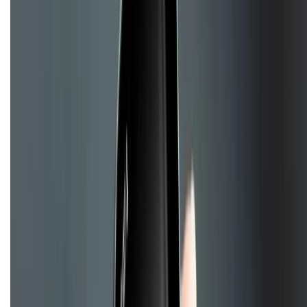
Bảo hành mở rộng
Chính sách dùng sản phẩm 7 ngày miễn phí
Chính sách đổi trả
Chính sách bảo hành
Chính sách bảo mật thông tin
Chính sách kiểm hàng
TỔNG ĐÀI HỖ TRỢ
Tư vấn mua hàng (miễn phí):
1800.6229
(08h30 - 21h30)
Khiếu nại - Góp ý:
088.99999.33
(09h00 - 18h00)
Trung tâm bảo hành: