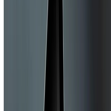
Giới thiệu về XTMobile
Liên hệ hợp tác
Hệ thống cửa hàng bán lẻ
Về trang chủ
Hỗ trợ khách hàng
Mua hàng trả góp
Mua hàng online
Hình thức thanh toán
Tra cứu bảo hành
Tra cứu điểm XTMember
Hướng dẫn mua hàng trả góp
Dịch vụ bán hàng B2B
Chính sách