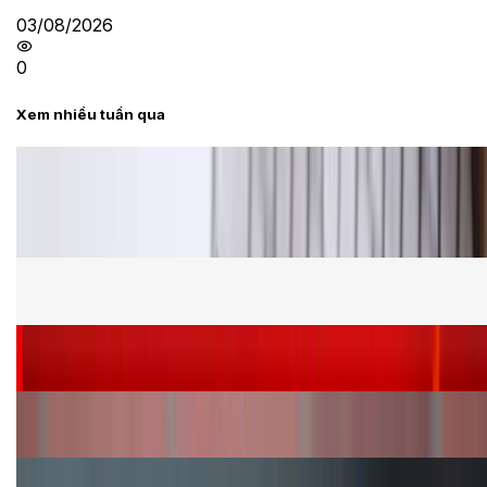
03/08/2026
0
Xem nhiều tuần qua
Tư vấn
Bảng giá Samsung S24 Ultra tại XTmobile tháng 8,
giảm sâu, ưu đãi bất ngờ
Cấu hình Samsung Galaxy Z Flip 8: Ra mắt với hai
phiên bản chip khác nhau
Siêu sale 8.8 - Săn deal rẻ vô đối: Mua điện thoại
giảm thêm đến 400K tại XTmobile!
Nên mua iPhone VN/A hay LL/A: So sánh chi tiết
máy nào tốt hơn?
Đây là cách sử dụng nút Action Button trên iPhone