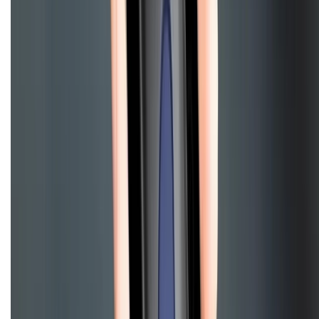
Điện thoại iPhone
iPhone 17 Pro Max
iPhone 17
Pro
iPhone 17
iPhone 16
iPhone 16 Pro Max
iPhone 15
Pro Max
iPhone 15
Điện thoại Samsung
Samsung S26
Ultra
Samsung S26
Samsung S25
iPhone cũ
iPhone 17
cũ
iPhone 16 cũ
iPhone 16 Pro Max cũ
Copyright @2012 HỘ KINH DOANH CỬA HÀNG ĐIỆN THOẠI DI ĐỘNG
XTMOBILE. Số GPKD: 41A8052143 – Cấp ngày 11/05/2023. Địa chỉ: 50
Trần Quang Khải, Phường Tân Định, Quận 1, TP.HCM. Điện thoại:
1800.6229 (Miễn Phí)
Email: xtmobile.sg@gmail.com. Chịu trách nhiệm nội dung: Lê Xuân
Hoà