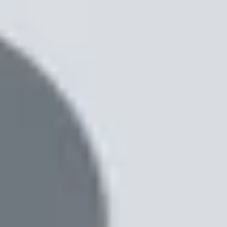
màn hình tuyệt đẹp, đạt độ sáng tối đa lên đến
tuyệt vời để sử dụng hàng ngày.
có thể gặp phải sự cố phần mềm, ứng dụng bị
hải.