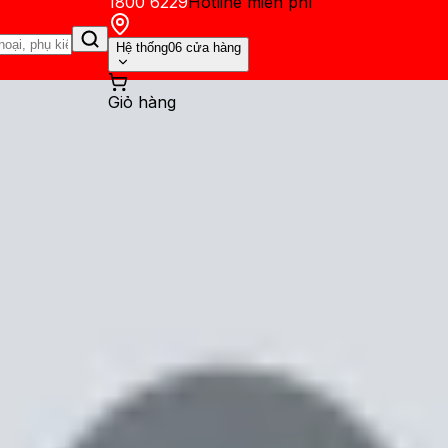
1800 6229
Hotline miễn phí
Hệ thống
06 cửa hàng
Giỏ hàng
ến mãi
Thủ thuật
Hỏi đáp
App - Game
Thông báo
Khách hàng 
axy Z Fold 6 và cách khắc ph