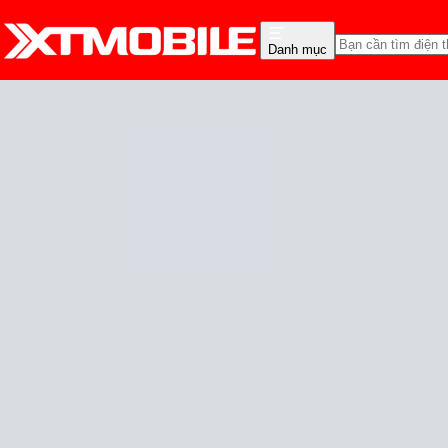
Danh mục
Trang chủ
Tin tức
Thủ thuật
Tin Mới
Đánh Giá - Trên Tay
So Sánh
Tư vấn
Khuy
Lỗi thường gặp trên Gal
Cam Ngoan
Ngày đăng:
25/07/2024
Cập nhật:
25/07/2024
Theo dõi XTMobile trên