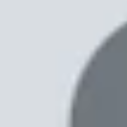
Xem nhanh
Ẩn
1
07 vấn đề thường gặp trên Samsung Galaxy
1.1
Vấn đề thường gặp với Samsung Galaxy
1.2
Cách khắc phục khi Galaxy Z Fold 6 gặp
1.3
Các cách khắc phục khẩn cấp bạn có t
07 vấn đề thường gặp trên Samsung Gal
Galaxy Z Fold 6 được đánh giá là một trong những
2.600 nits. Samsung đã nỗ lực hết sức để thiết 
Giống như dòng điện thoại cao cấp của Samsung,
sập, hết pin bất ngờ và mất mạng. Bài viết này sẽ c
Vấn đề thường gặp với Samsung Galaxy Z 