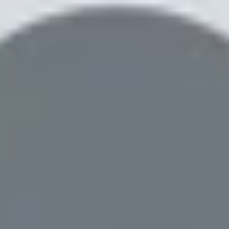
 Z Fold 6 và cách giải quyết.
 Z Fold 6
 sự cố
hể thử
axy Z Fold 6 và cách giải quyết.
 điện thoại màn hình gập tốt nhất hiện nay. Máy sở hữu 
kế chúng mỏng và nhỏ gọn nhất có thể, giúp chúng trở nên 
 Galaxy Z Fold 6 cũng không tránh khỏi các vấn đề. Bạn 
hỉ ra những lỗi phổ biến và cách khắc phục khi bạn gặp p
Fold 6